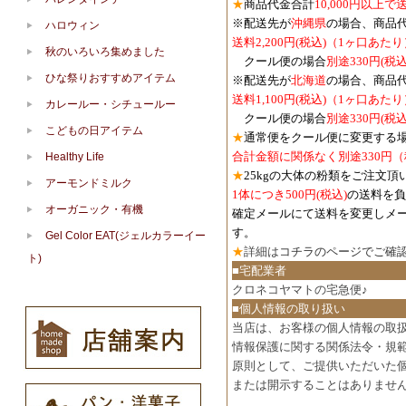
★
商品代金合計
10,000円以上
※配送先が
沖縄県
の場合、商品
ハロウィン
送料2,200円(税込)（1ヶ口あたり
秋のいろいろ集めました
クール便の場合
別途330円(税込
ひな祭りおすすめアイテム
※配送先が
北海道
の場合、商品
送料1,100円
(税込)
（1ヶ口あたり
カレールー・シチュールー
クール便の場合
別途330円
(税込
こどもの日アイテム
★
通常便をクール便に変更する
合計金額に関係なく別途330円
Healthy Life
★
25kgの大体の粉類をご注文頂
アーモンドミルク
1体につき500円
(税込)
の送料を負
オーガニック・有機
確定メールにて送料を変更しメ
す。
Gel Color EAT(ジェルカラーイー
★
詳細は
コチラのページでご確
ト)
■宅配業者
クロネコヤマトの宅急便♪
■個人情報の取り扱い
当店は、お客様の個人情報の取
情報保護に関する関係法令・規
原則として、ご提供いただいた
または開示することはありませ