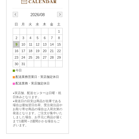
2026/08
日
月
火
水
木
金
土
1
2
3
4
5
6
7
8
9
10
11
12
13
14
15
16
17
18
19
20
21
22
23
24
25
26
27
28
29
30
31
■
今日
■
配送業務営業日・実店舗定休日
■
配送業務・実店舗定休日
★実店舗、配送センターは日曜・祝
日休みとなります。
★発送日の目安は商品が在庫である
場合は最短翌日出荷、受注発注品や
お取り寄せ商品の場合は入荷次第の
発送となります。ご注文が集中いた
しました場合、お手元に商品が届く
まで1週間～2週間かかる場合もご
ざいます。