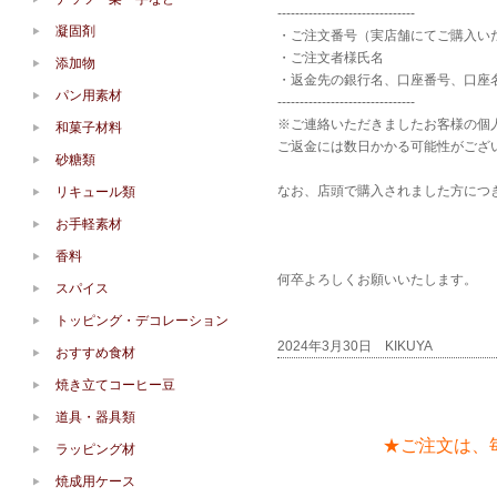
-------------------------------
凝固剤
・ご注文番号（実店舗にてご購入い
・ご注文者様氏名
添加物
・返金先の銀行名、口座番号、口座
パン用素材
-------------------------------
※ご連絡いただきましたお客様の個
和菓子材料
ご返金には数日かかる可能性がござ
砂糖類
なお、店頭で購入されました方につ
リキュール類
お手軽素材
香料
何卒よろしくお願いいたします。
スパイス
トッピング・デコレーション
2024年3月30日 KIKUYA
おすすめ食材
焼き立てコーヒー豆
道具・器具類
★ご注文は、
ラッピング材
焼成用ケース