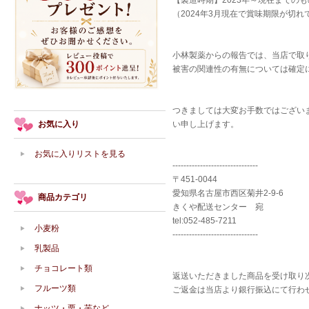
【製造時期】2023年～現在までのも
（2024年3月現在で賞味期限が切
小林製薬からの報告では、当店で取
被害の関連性の有無については確定
つきましては大変お手数ではござい
お気に入り
い申し上げます。
お気に入りリストを見る
-------------------------------
〒451-0044
愛知県名古屋市西区菊井2-9-6
商品カテゴリ
きくや配送センター 宛
tel:052-485-7211
小麦粉
-------------------------------
乳製品
チョコレート類
返送いただきました商品を受け取り
フルーツ類
ご返金は当店より銀行振込にて行わ
ナッツ・栗・芋など