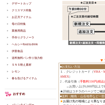
デザートカップ
クリスマス特集
お正月アイテム
母の日特集
業務用商品
手作りグラノーラ
ヘルシーfood＆drink
伊那食品
送料無料パン作り強力粉
▼
ＳＮＳ映え素材
■お支払い方法
レモン
１．クレジットカード（
VISA・
AMEX
）
春を告げるアイテム
2．代金引換（
手数料330円(税込)
３．
→お買い上げ6,000円以上
★詳細は
コチラのページでご確
おすすめ
■送料（離島・山岳地帯など一部
★
お届け先の地域により異なりま
バレンタインデー