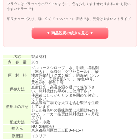
ブラウンはブラックやホワイトのように、色を少しくすませたりするのにも使い
やすいカラーです。
細長チューブ入り、瓶に立ててコンパクトに収納でき、見分けやすいストライプ
カラーは一瞬で色を見分けられるのでモタモタせず、スマートに仕事もはかどり
ます！
▼ 商品説明の続きを見る ▼
ジェルカラーイートなら、筆にとって直接塗ることもできちゃいます！
少量の水やウォッカ(←早く乾燥します)を混ぜるとジェルが滑らかになり、美しく
仕上がります。
名称
製菓材料
発色良いジェルがチューブからすぐに絞り出せるということは、複数混ぜて希望
内 容 量
20g
の色を作り出すにも便利。
グルコースシロップ、水、砂糖、増粘剤
（寒天）、保湿剤（グリセロール）、酸
ボトル容器は楊枝を食品に出し入れしましたが、チューブなら最小限の接触で済
原 材 料
性度調整剤（クエン酸）、防腐剤（ソル
む（腐敗原因の空気や異物混入など）ので...衛生的かつスピーディな作業ができ
ビン酸K、安息香酸Na）、 赤色40号、
黄色4号、青色１号
ます。
直射日光・高温多湿を避けて保管下さ
保存方法
い。開封後はお早めにご使用下さい
使用後はしっかりとフタを閉めて保管し
て下さい。
本品製造工場では大豆を含む製品を生産
使用上の注意
しています
ジェル着色料の賞味期限は未開封時のも
ので、メーカー推奨は開封後は３ヶ月程
度です
配送方法
常温・冷蔵
NUT2株式会社
輸入元
東京都品川区西五反田8-4-15-7F
原産国
イタリア