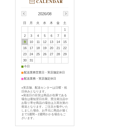
2026/08
日
月
火
水
木
金
土
1
2
3
4
5
6
7
8
9
10
11
12
13
14
15
16
17
18
19
20
21
22
23
24
25
26
27
28
29
30
31
■
今日
■
配送業務営業日・実店舗定休日
■
配送業務・実店舗定休日
★実店舗、配送センターは日曜・祝
日休みとなります。
★発送日の目安は商品が在庫である
場合は最短翌日出荷、受注発注品や
お取り寄せ商品の場合は入荷次第の
発送となります。ご注文が集中いた
しました場合、お手元に商品が届く
まで1週間～2週間かかる場合もご
ざいます。