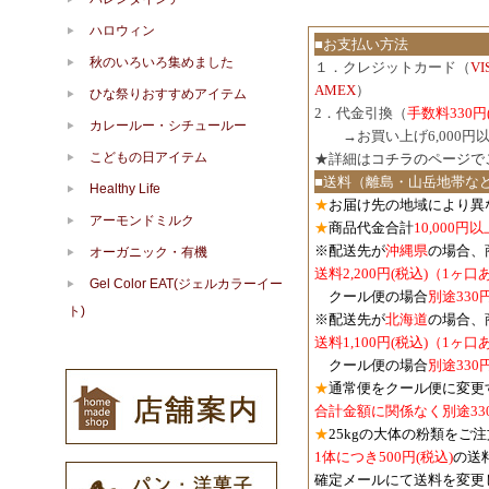
ハロウィン
■お支払い方法
秋のいろいろ集めました
１．クレジットカード（
V
AMEX
）
ひな祭りおすすめアイテム
2．代金引換（
手数料330円
カレールー・シチュールー
３．
→お買い上げ6,000
こどもの日アイテム
★詳細は
コチラのページで
■送料（離島・山岳地帯な
Healthy Life
★
お届け先の地域により異
アーモンドミルク
★
商品代金合計
10,000
※配送先が
沖縄県
の場合、
オーガニック・有機
送料2,200円(税込)（1ヶ
Gel Color EAT(ジェルカラーイー
クール便の場合
別途330
ト)
※配送先が
北海道
の場合、
送料1,100円
(税込)
（1ヶ口
クール便の場合
別途330
★
通常便をクール便に変更
合計金額に関係なく別途33
★
25kgの大体の粉類をご
1体につき500円
(税込)
の送
確定メールにて送料を変更