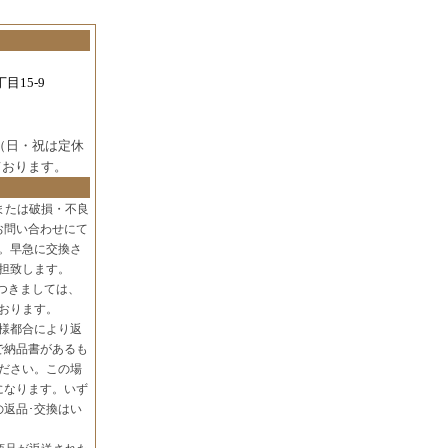
目15-9
（日・祝は定休
ております。
または破損・不良
お問い合わせにて
。早急に交換さ
担致します。
つきましては、
おります。
様都合により返
で納品書があるも
ださい。この場
になります。いず
の返品･交換はい