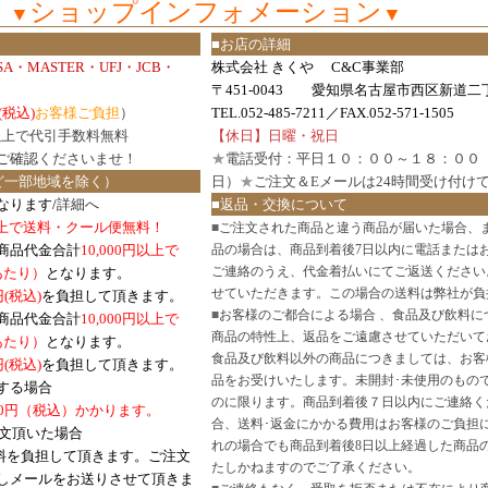
ショップインフォメーション
▼
▼
■お店の詳細
ISA・MASTER・UFJ・JCB・
株式会社 きくや C&C事業部
〒451-0043 愛知県名古屋市西区新道二丁
(税込)
お客様ご負担
）
TEL.052-485-7211／FAX.052-571-1505
円以上で代引手数料無料
【休日】日曜・祝日
ご確認
くださいませ！
★
電話受付：平日１０：００～１８：００
ど一部地域を除く）
日）
★
ご注文＆Eメールは24時間受け付け
なります/
詳細へ
■返品・交換について
円以上で送料・クール便無料！
■
ご注文された商品と違う商品が届いた場合、
商品代金合計
10,000円以上で
品の場合は、商品到着後7日以内に電話または
ご連絡のうえ、代金着払いにてご返送ください
口あたり）
となります。
せていただきます。この場合の送料は弊社が負
円(税込)
を負担して頂きます。
■
お客様のご都合による場合 、食品及び飲料に
商品代金合計
10,000円以上で
商品の特性上、返品をご遠慮させていただいて
あたり）
となります。
食品及び飲料以外の商品につきましては、お客
円
(税込)
を負担して頂きます。
品をお受けいたします。未開封･未使用のもの
する場合
のに限ります。商品到着後７日以内にご連絡く
0円（税込）かかります。
合、送料･返金にかかる費用はお客様のご負担
注文頂いた場合
れの場合でも商品到着後8日以上経過した商品
料を負担して頂きます。ご注文
たしかねますのでご了承ください。
しメールをお送りさせて頂きま