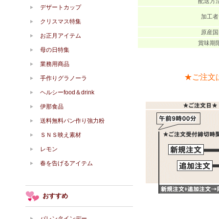
配送方
デザートカップ
加工者
クリスマス特集
原産国
お正月アイテム
賞味期
母の日特集
業務用商品
★ご注文
手作りグラノーラ
ヘルシーfood＆drink
伊那食品
送料無料パン作り強力粉
ＳＮＳ映え素材
レモン
春を告げるアイテム
おすすめ
バレンタインデー