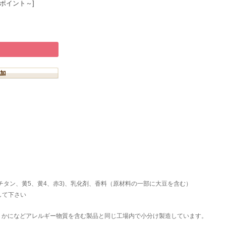
3ポイント～]
チタン、黄5、黄4、赤3)、乳化剤、香料（原材料の一部に大豆を含む）
して下さい
、かになどアレルギー物質を含む製品と同じ工場内で小分け製造しています。