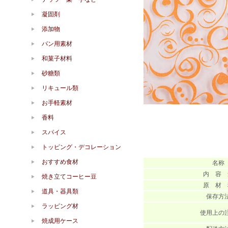
凝固剤
添加物
パン用素材
和菓子材料
砂糖類
リキュール類
お手軽素材
香料
スパイス
トッピング・デコレーション
おすすめ食材
名称
内 容 
焼き立てコーヒー豆
原 材 
道具・器具類
保存方
ラッピング材
使用上の
焼成用ケース