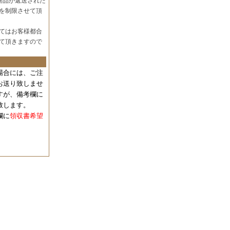
商品が返送された
を制限させて頂
てはお客様都合
て頂きますので
場合には、
ご注
お送り致しませ
すが、備考欄に
致します。
欄に
領収書希望