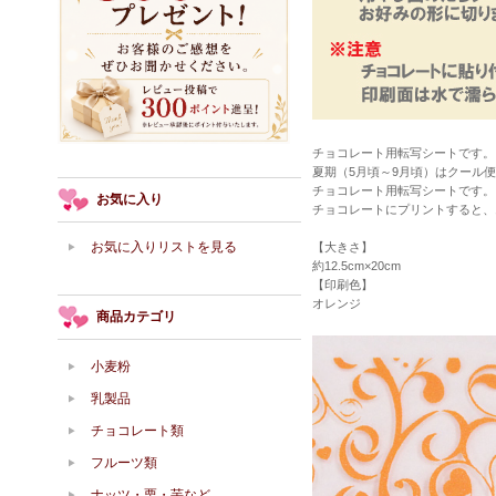
チョコレート用転写シートです。
夏期（5月頃～9月頃）はクール
チョコレート用転写シートです。
お気に入り
チョコレートにプリントすると、
お気に入りリストを見る
【大きさ】
約12.5cm×20cm
【印刷色】
オレンジ
商品カテゴリ
小麦粉
乳製品
チョコレート類
フルーツ類
ナッツ・栗・芋など