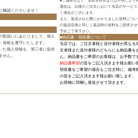
■
ご連絡もなく、受取を拒否または不在により
場合は、以後のご注文において当店のサービス
ご確認
くださいませ！
く場合がございます。
また、返送された際にかかりました送料につい
の返品交換と同じく返品時の送料をご請求させ
予めご了承下さい。
の取扱いにあたりまして、個人
■納品書・領収書について
・規範を遵守いたします。
当店では、ご注文者様と送付者様が異なる
いた個人情報を、第三者に提供
文者様また送付者様のどちらにも納品書を
ません。
ん。納品書をご希望のお客様は、お手数で
納品書希望
の旨をご記入頂きます様お願い
領収書をご希望の場合もご注文時に、備考
の旨をご記入頂きます様お願い致します。
お荷物に同梱し発送させて頂きます。