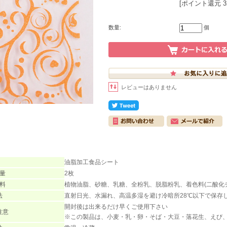
[ポイント還元 
数量:
個
レビューはありません
油脂加工食品シート
量
2枚
料
植物油脂、砂糖、乳糖、全粉乳、脱脂粉乳、着色料(二酸化
法
直射日光、水漏れ、高温多湿を避け冷暗所28℃以下で保存
開封後は出来るだけ早くご使用下さい
注意
※この製品は、小麦・乳・卵・そば・大豆・落花生、えび