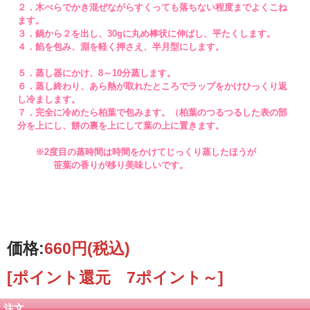
２．木べらでかき混ぜながらすくっても落ちない程度までよくこね
ます。
３．鍋から２を出し、30gに丸め棒状に伸ばし、平たくします。
４．餡を包み、淵を軽く押さえ、半月型にします。
５．蒸し器にかけ、8～10分蒸します。
６．蒸し終わり、あら熱が取れたところでラップをかけひっくり返
し冷まします。
７．完全に冷めたら柏葉で包みます。（柏葉のつるつるした表の部
分を上にし、餅の裏を上にして葉の上に置きます。
※2度目の蒸時間は時間をかけてじっくり蒸したほうが
笹葉の香りが移り美味しいです。
価格:
660円
(税込)
[ポイント還元 7ポイント～]
注文