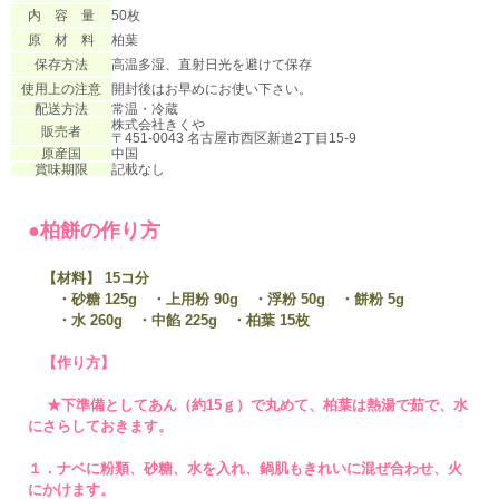
内 容 量
50枚
原 材 料
柏葉
保存方法
高温多湿、直射日光を避けて保存
使用上の注意
開封後はお早めにお使い下さい。
配送方法
常温・冷蔵
株式会社きくや
販売者
〒451-0043 名古屋市西区新道2丁目15-9
原産国
中国
賞味期限
記載なし
●柏餅の作り方
【材料】 15コ分
・砂糖 125g ・上用粉 90g ・浮粉 50g ・餅粉 5g
・水 260g ・中餡 225g ・柏葉 15枚
【作り方】
★下準備としてあん（約15ｇ）で丸めて、柏葉は熱湯で茹で、水
にさらしておきます。
１．ナベに粉類、砂糖、水を入れ、鍋肌もきれいに混ぜ合わせ、火
にかけます。