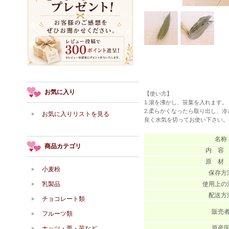
お気に入り
【使い方】
1.湯を沸かし、笹葉を入れます。
2.柔らかくなったら取り出し、
お気に入りリストを見る
良く水気を切ってお使い下さい。
名称
商品カテゴリ
内 容
原 材
小麦粉
保存方
乳製品
使用上の
配送方
チョコレート類
販売
フルーツ類
原産
ナッツ・栗・芋など