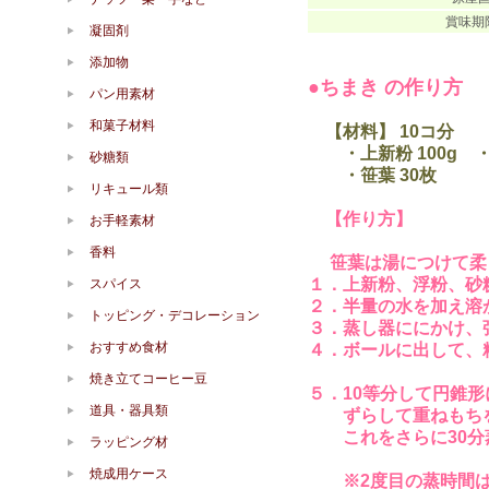
賞味期
凝固剤
添加物
●ちまき の作り方
パン用素材
和菓子材料
【材料】 10コ分
・上新粉 100g ・浮粉
砂糖類
・笹葉 30枚
リキュール類
【作り方】
お手軽素材
香料
笹葉は湯につけて柔
１．上新粉、浮粉、砂
スパイス
２．半量の水を加え溶
トッピング・デコレーション
３．蒸し器ににかけ、
おすすめ食材
４．ボールに出して、
焼き立てコーヒー豆
５．10等分して円錐
道具・器具類
ずらして重ねもちを
これをさらに30分
ラッピング材
焼成用ケース
※2度目の蒸時間は