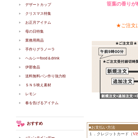
笹葉の香りが移り
デザートカップ
クリスマス特集
お正月アイテム
★ご注文
母の日特集
業務用商品
手作りグラノーラ
ヘルシーfood＆drink
伊那食品
送料無料パン作り強力粉
ＳＮＳ映え素材
レモン
春を告げるアイテム
おすすめ
■お支払い方法
１．クレジットカード（
V
バレンタインデー