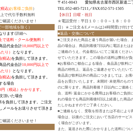
〒451-0043 愛知県名古屋市西区新道二丁
(税込)
お客様ご負担
）
TEL.052-485-7211／FAX.052-571-1505
円以上で代引手数料無料
【休日】日曜・祝日
ご確認
くださいませ！
★
電話受付：平日１０：００～１８：００
ど一部地域を除く）
日）
★
ご注文＆Eメールは24時間受け付け
なります/
詳細へ
■返品・交換について
円以上で送料・クール便無料！
■
ご注文された商品と違う商品が届いた場合、
商品代金合計
10,000円以上で
品の場合は、商品到着後7日以内に電話または
ご連絡のうえ、代金着払いにてご返送ください
口あたり）
となります。
せていただきます。この場合の送料は弊社が負
円(税込)
を負担して頂きます。
■
お客様のご都合による場合 、食品及び飲料に
商品代金合計
10,000円以上で
商品の特性上、返品をご遠慮させていただいて
あたり）
となります。
食品及び飲料以外の商品につきましては、お客
円
(税込)
を負担して頂きます。
品をお受けいたします。未開封･未使用のもの
する場合
のに限ります。商品到着後７日以内にご連絡く
0円（税込）かかります。
合、送料･返金にかかる費用はお客様のご負担
注文頂いた場合
れの場合でも商品到着後8日以上経過した商品
料を負担して頂きます。ご注文
たしかねますのでご了承ください。
しメールをお送りさせて頂きま
■
ご連絡もなく、受取を拒否または不在により
場合は、以後のご注文において当店のサービス
ご確認
くださいませ！
く場合がございます。
また、返送された際にかかりました送料につい