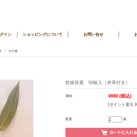
グイン
ショッピングについて
お問い合せ
料
その他
乾燥笹葉 50枚入（井草付き）
¥880
(税込)
価格:
[ポイント還元 
数量:
個