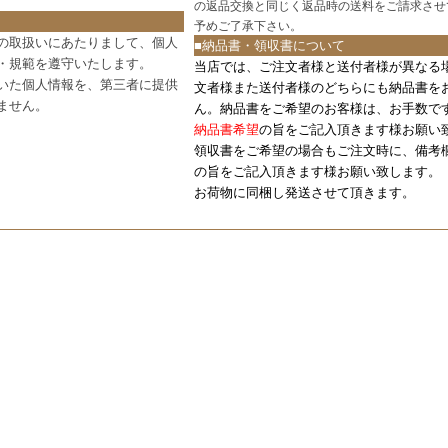
の返品交換と同じく返品時の送料をご請求させ
予めご了承下さい。
の取扱いにあたりまして、個人
■納品書・領収書について
・規範を遵守いたします。
当店では、ご注文者様と送付者様が異なる
いた個人情報を、第三者に提供
文者様また送付者様のどちらにも納品書を
ません。
ん。納品書をご希望のお客様は、お手数で
納品書希望
の旨をご記入頂きます様お願い
領収書をご希望の場合もご注文時に、備考
の旨をご記入頂きます様お願い致します。
お荷物に同梱し発送させて頂きます。