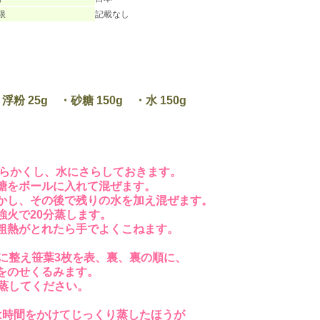
限
記載なし
 25g ・砂糖 150g ・水 150g
らかくし、水にさらしておきます。
糖をボールに入れて混ぜます。
かし、その後で残りの水を加え混ぜます。
強火で20分蒸します。
粗熱がとれたら手でよくこねます。
形に整え笹葉3枚を表、裏、裏の順に、
のせくるみます。
蒸してください。
時間をかけてじっくり蒸したほうが