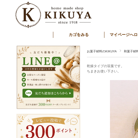
カゴをみる
マイページへロ
お菓子材料のKIKUYA
和菓子材
乾燥タイプの笹葉です。
ちまきお使い下さい。