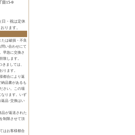
目15-9
（日・祝は定休
ております。
または破損・不良
お問い合わせにて
。早急に交換さ
担致します。
つきましては、
おります。
様都合により返
で納品書があるも
ださい。この場
になります。いず
の返品･交換はい
商品が返送された
を制限させて頂
てはお客様都合