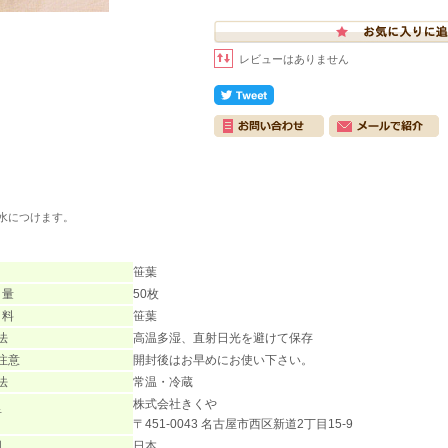
レビューはありません
冷水につけます。
笹葉
 量
50枚
 料
笹葉
法
高温多湿、直射日光を避けて保存
注意
開封後はお早めにお使い下さい。
法
常温・冷蔵
株式会社きくや
者
〒451-0043 名古屋市西区新道2丁目15-9
国
日本