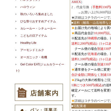
AMEX
）
ハロウィン
2．代金引換（
手数料330円
３．
→お買い上げ6,000
秋のいろいろ集めました
★詳細は
コチラのページで
ひな祭りおすすめアイテム
■送料（離島・山岳地帯な
★
お届け先の地域により異
カレールー・シチュールー
★
商品代金合計
10,000
こどもの日アイテム
※配送先が
沖縄県
の場合、
Healthy Life
送料2,200円(税込)（1ヶ
クール便の場合
別途330
アーモンドミルク
※配送先が
北海道
の場合、
オーガニック・有機
送料1,100円
(税込)
（1ヶ口
クール便の場合
別途330
Gel Color EAT(ジェルカラーイー
★
通常便をクール便に変更
ト)
合計金額に関係なく別途33
★
25kgの大体の粉類をご
1体につき500円
(税込)
の送
確定メールにて送料を変更
す。
★
詳細は
コチラのページで
■宅配業者