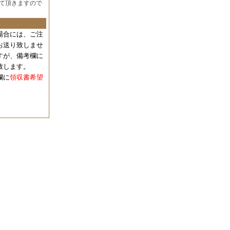
て頂きますので
場合には、
ご注
お送り致しませ
すが、備考欄に
致します。
欄に
領収書希望