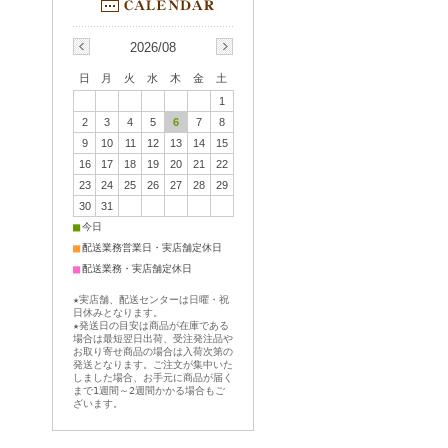
2026/08
日
月
火
水
木
金
土
1
2
3
4
5
6
7
8
9
10
11
12
13
14
15
16
17
18
19
20
21
22
23
24
25
26
27
28
29
30
31
■
今日
■
配送業務営業日・実店舗定休日
■
配送業務・実店舗定休日
★実店舗、配送センターは日曜・祝
日休みとなります。
★発送日の目安は商品が在庫である
場合は最短翌日出荷、受注発注品や
お取り寄せ商品の場合は入荷次第の
発送となります。ご注文が集中いた
しました場合、お手元に商品が届く
まで1週間～2週間かかる場合もご
ざいます。