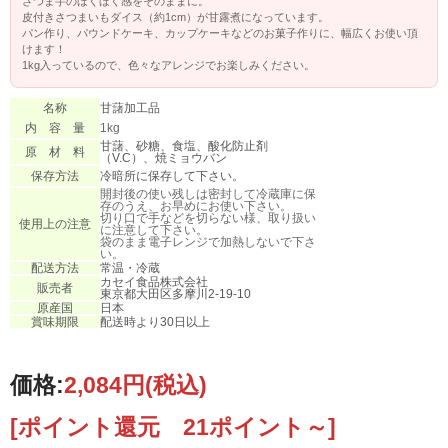
さつま芋のほくほく感をそのままに。
皮付きさつまいもダイス（約1cm）が甘露煮になっています。
パン作り、パウンドケーキ、カップケーキなどのお菓子作りに、幅広くお使い頂
けます！
1kg入っているので、色々なアレンジでお楽しみください。
名称
甘藷加工品
内 容 量
1kg
甘藷、砂糖、食塩、酸化防止剤
原 材 料
（V.C）、焼ミョウバン
保存方法
冷暗所に保存して下さい。
開封後の使い残しは密封して冷蔵庫に保
存のうえ、お早めにお使い下さい。
切り口で手などを切らない様、取り扱い
使用上の注意
に注意して下さい。
袋のまま電子レンジで加熱しないで下さ
い。
配送方法
常温・冷蔵
カセイ食品株式会社
販売者
東京都大田区多摩川2-19-10
原産国
日本
賞味期限
配送時より30日以上
価格:
2,084円
(税込)
[ポイント還元 21ポイント～]