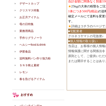
合計金額に関係なく別途33
デザートカップ
★
25kgの大体の粉類をご
クリスマス特集
1体につき500円
(税込)
の送
確定メールにて送料を変更
お正月アイテム
す。
母の日特集
★
詳細は
コチラのページで
業務用商品
■宅配業者
クロネコヤマトの宅急便♪
手作りグラノーラ
■個人情報の取り扱い
ヘルシーfood＆drink
当店は、お客様の個人情報
情報保護に関する関係法令
伊那食品
原則として、ご提供いただ
送料無料パン作り強力粉
または開示することはあり
ＳＮＳ映え素材
レモン
春を告げるアイテム
おすすめ
バレンタインデー