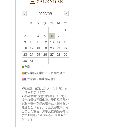
2026/08
日
月
火
水
木
金
土
1
2
3
4
5
6
7
8
9
10
11
12
13
14
15
16
17
18
19
20
21
22
23
24
25
26
27
28
29
30
31
■
今日
■
配送業務営業日・実店舗定休日
■
配送業務・実店舗定休日
★実店舗、配送センターは日曜・祝
日休みとなります。
★発送日の目安は商品が在庫である
場合は最短翌日出荷、受注発注品や
お取り寄せ商品の場合は入荷次第の
発送となります。ご注文が集中いた
しました場合、お手元に商品が届く
まで1週間～2週間かかる場合もご
ざいます。