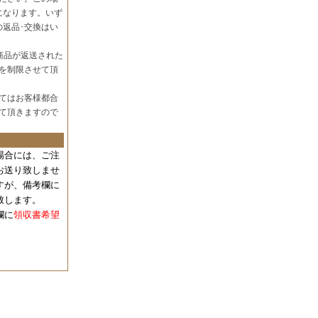
になります。いず
の返品･交換はい
商品が返送された
を制限させて頂
てはお客様都合
て頂きますので
場合には、
ご注
お送り致しませ
すが、備考欄に
致します。
欄に
領収書希望