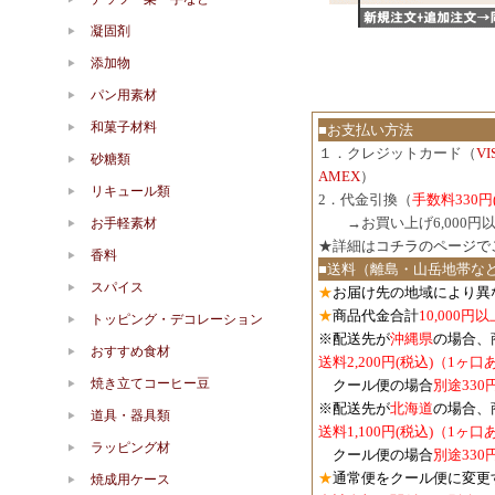
凝固剤
添加物
パン用素材
和菓子材料
■お支払い方法
１．クレジットカード（
V
砂糖類
AMEX
）
リキュール類
2．代金引換（
手数料330円
３．
→お買い上げ6,000
お手軽素材
★詳細は
コチラのページで
香料
■送料（離島・山岳地帯な
スパイス
★
お届け先の地域により異
★
商品代金合計
10,000
トッピング・デコレーション
※配送先が
沖縄県
の場合、
おすすめ食材
送料2,200円(税込)（1ヶ
焼き立てコーヒー豆
クール便の場合
別途330
※配送先が
北海道
の場合、
道具・器具類
送料1,100円
(税込)
（1ヶ口
ラッピング材
クール便の場合
別途330
★
通常便をクール便に変更
焼成用ケース