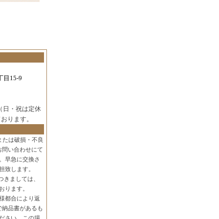
目15-9
（日・祝は定休
ております。
または破損・不良
お問い合わせにて
。早急に交換さ
担致します。
つきましては、
おります。
様都合により返
で納品書があるも
ださい。この場