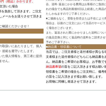
0円（税込）かかります。
合、送料･返金にかかる費用はお客様のご負担
注文頂いた場合
れの場合でも商品到着後8日以上経過した商品
料を負担して頂きます。ご注文
たしかねますのでご了承ください。
しメールをお送りさせて頂きま
■
ご連絡もなく、受取を拒否または不在により
場合は、以後のご注文において当店のサービス
ご確認
くださいませ！
く場合がございます。
また、返送された際にかかりました送料につい
の返品交換と同じく返品時の送料をご請求させ
予めご了承下さい。
の取扱いにあたりまして、個人
■納品書・領収書について
・規範を遵守いたします。
当店では、ご注文者様と送付者様が異なる
いた個人情報を、第三者に提供
文者様また送付者様のどちらにも納品書を
ません。
ん。納品書をご希望のお客様は、お手数で
納品書希望
の旨をご記入頂きます様お願い
領収書をご希望の場合もご注文時に、備考
の旨をご記入頂きます様お願い致します。
お荷物に同梱し発送させて頂きます。