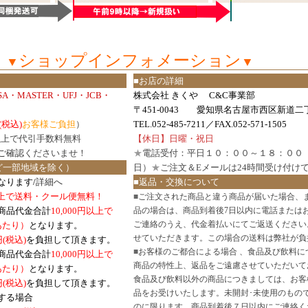
ショップインフォメーション
▼
▼
■お店の詳細
ISA・MASTER・UFJ・JCB・
株式会社 きくや C&C事業部
〒451-0043 愛知県名古屋市西区新道二丁
(税込)
お客様ご負担
）
TEL.052-485-7211／FAX.052-571-1505
円以上で代引手数料無料
【休日】日曜・祝日
ご確認
くださいませ！
★
電話受付：平日１０：００～１８：００
ど一部地域を除く）
日）
★
ご注文＆Eメールは24時間受け付け
なります/
詳細へ
■返品・交換について
円以上で送料・クール便無料！
■
ご注文された商品と違う商品が届いた場合、
商品代金合計
10,000円以上で
品の場合は、商品到着後7日以内に電話または
ご連絡のうえ、代金着払いにてご返送ください
口あたり）
となります。
せていただきます。この場合の送料は弊社が負
円(税込)
を負担して頂きます。
■
お客様のご都合による場合 、食品及び飲料に
商品代金合計
10,000円以上で
商品の特性上、返品をご遠慮させていただいて
あたり）
となります。
食品及び飲料以外の商品につきましては、お客
円
(税込)
を負担して頂きます。
品をお受けいたします。未開封･未使用のもの
する場合
のに限ります。商品到着後７日以内にご連絡く