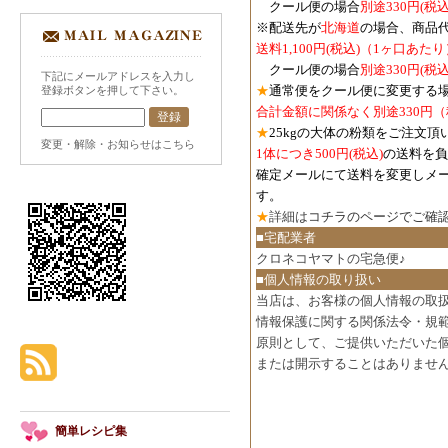
クール便の場合
別途330円(税込
※配送先が
北海道
の場合、商品
送料1,100円
(税込)
（1ヶ口あたり
クール便の場合
別途330円
(税込
下記にメールアドレスを入力し
★
通常便をクール便に変更する
登録ボタンを押して下さい。
合計金額に関係なく別途330円
★
25kgの大体の粉類をご注文頂
変更・解除・お知らせはこちら
1体につき500円
(税込)
の送料を負
確定メールにて送料を変更しメ
す。
★
詳細は
コチラのページでご確
■宅配業者
クロネコヤマトの宅急便♪
■個人情報の取り扱い
当店は、お客様の個人情報の取
情報保護に関する関係法令・規
原則として、ご提供いただいた
または開示することはありませ
簡単レシピ集