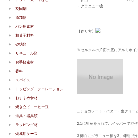
・卵白････････････････････160g
・
グラニュー糖
･･････････････････
凝固剤
添加物
パン用素材
【作り方】
和菓子材料
砂糖類
※セルクルの片面の底にアルミホイ
リキュール類
お手軽素材
香料
スパイス
トッピング・デコレーション
おすすめ食材
焼き立てコーヒー豆
1.チョコレート・バター・生クリー
道具・器具類
2.1に卵黄を入れてホイッパーで混
ラッピング材
焼成用ケース
3.卵白にグラニュー糖を3、4回に