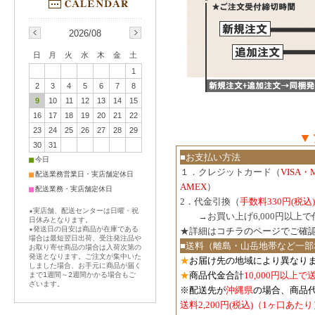
2026/08
日
月
火
水
木
金
土
1
2
3
4
5
6
7
8
9
10
11
12
13
14
15
16
17
18
19
20
21
22
23
24
25
26
27
28
29
▼
30
31
■お支払い方法
■
今日
１．クレジットカード（
VISA・
■
配送業務営業日・実店舗定休日
AMEX
）
■
配送業務・実店舗定休日
2．代金引換（
手数料330円(税込)
★実店舗、配送センターは日曜・祝
３．
→お買い上げ6,000円以上
日休みとなります。
★発送日の目安は商品が在庫である
★詳細は
コチラのページでご確
場合は最短翌日出荷、受注発注品や
■送料（離島・山岳地帯など一部
お取り寄せ商品の場合は入荷次第の
発送となります。ご注文が集中いた
★
お届け先の地域により異なりま
しました場合、お手元に商品が届く
★
商品代金合計
10,000円以上
まで1週間～2週間かかる場合もご
ざいます。
※配送先が
沖縄県
の場合、商品
送料2,200円(税込)（1ヶ口あたり