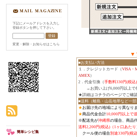
下記にメールアドレスを入力し
登録ボタンを押して下さい。
変更・解除・お知らせはこちら
▼
■お支払い方法
１．クレジットカード（
VISA・
AMEX
）
2．代金引換（
手数料330円(税込)
３．
→お買い上げ6,000円以上
★詳細は
コチラのページでご確
■送料（離島・山岳地帯など一部
★
お届け先の地域により異なりま
★
商品代金合計
10,000円以上
※配送先が
沖縄県
の場合、商品
送料2,200円(税込)（1ヶ口あたり
簡単レシピ集
クール便の場合
別途330円(税込