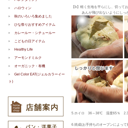
【b】軽く生地を平らにし、切って
ハロウィン
あんが飛び出ないようにしっかり
秋のいろいろ集めました
ひな祭りおすすめアイテム
カレールー・シチュールー
こどもの日アイテム
Healthy Life
アーモンドミルク
オーガニック・有機
Gel Color EAT(ジェルカラーイー
ト)
5.ホイロ 36～38℃ 湿度65％ 2.
6.焼成(お手持ちのオーブンによ