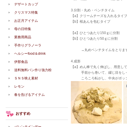
デザートカップ
3.分割・丸め・ベンチタイム
クリスマス特集
【a】クリームチーズを入れるタイ
お正月アイテム
【b】桜あんを包むタイプ
母の日特集
【a】ひとつあたり150ｇに分割
業務用商品
【b】ひとつあたり50ｇに分割
手作りグラノーラ
→丸めベンチタイムをとりま
ヘルシーfood＆drink
4.成形
伊那食品
【a】めん棒で丸く伸ばし、用意して
送料無料パン作り強力粉
手前から巻いて、綴じ目をしっ
ＳＮＳ映え素材
ころころ転がし、中央がポッコ
レモン
春を告げるアイテム
おすすめ
バレンタインデー