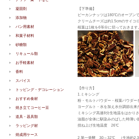
凝固剤
【下準備】
ピーカンナッツは180℃のオーブン
添加物
クリームチーズは約1.5cmのサイ
パン用素材
桜葉は1枚を6等分に切っておきます
和菓子材料
砂糖類
リキュール類
お手軽素材
香料
スパイス
【作り方】
トッピング・デコレーション
1.ミキシング
おすすめ食材
粉・モルトパウダー・桜葉パウダー
ヨーグルト・水を加え水分調節出来た
焼き立てコーヒー豆
ミキシング高速8分生地温をはかり
道具・器具類
油脂が全体に馴染みのばした時薄い
捏ね上げ生地温度 26℃
ラッピング材
焼成用ケース
2.第一発酵 30～32℃ （生地約2.