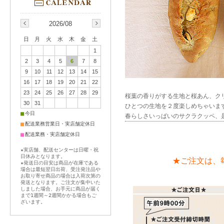
2026/08
日
月
火
水
木
金
土
1
2
3
4
5
6
7
8
9
10
11
12
13
14
15
16
17
18
19
20
21
22
23
24
25
26
27
28
29
桜葉の香りがする生地と桜あん、ク
30
31
ひとつの生地を２度楽しめちゃいま
■
今日
春らしさいっぱいのサクラクッペ、
■
配送業務営業日・実店舗定休日
■
配送業務・実店舗定休日
★実店舗、配送センターは日曜・祝
日休みとなります。
★ご注文は、
★発送日の目安は商品が在庫である
場合は最短翌日出荷、受注発注品や
お取り寄せ商品の場合は入荷次第の
発送となります。ご注文が集中いた
しました場合、お手元に商品が届く
まで1週間～2週間かかる場合もご
ざいます。