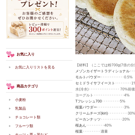
お気に入り
【材料】（ここでは粉700g(7倍の
お気に入りリストを見る
メゾンカイザートラディショナル
･･
モルトパウダー
･････････････0.5%
セミドライサフイースト
･････････1
商品カテゴリ
水(冷水)･････････････････ 70%前後
ヨーグルト･････････････････4%
小麦粉
Tフレッシュ700
･･････････5%
桜葉パウダー
･･･････････････3%
乳製品
クリームチーズ(kiri)
･･･････････30
チョコレート類
ピーカンナッツ
････････････20%
桜あん
･･････････40%
フルーツ類
桜葉
･･････････適量
ナッツ・栗・芋など