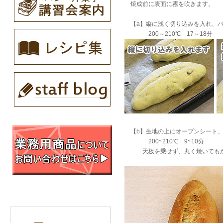
焼成前に表面に霧を吹きます。
【a】縦に浅く切り込みを入れ、バ
200～210℃ 17～18分
【b】生地の上にオーブンシート、
200~210℃ 9~10分
天板を乗せず、丸く焼いてもか