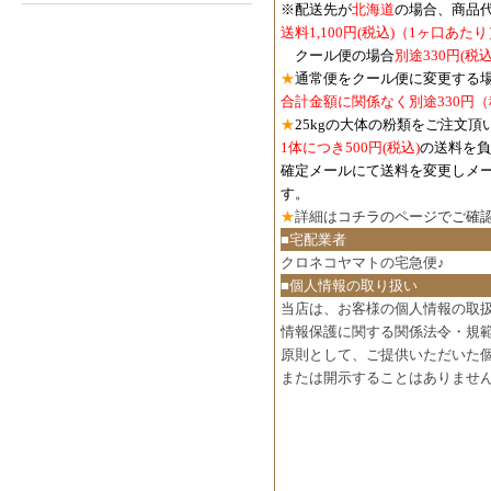
※配送先が
北海道
の場合、商品
送料1,100円
(税込)
（1ヶ口あたり
クール便の場合
別途330円
(税込
★
通常便をクール便に変更する
合計金額に関係なく別途330円
★
25kgの大体の粉類をご注文頂
1体につき500円
(税込)
の送料を負
確定メールにて送料を変更しメ
す。
★
詳細は
コチラのページでご確
■宅配業者
クロネコヤマトの宅急便♪
■個人情報の取り扱い
当店は、お客様の個人情報の取
情報保護に関する関係法令・規
原則として、ご提供いただいた
または開示することはありませ