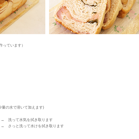
で作っています）
6%
･少々(少量の水で溶いて加えます)
適宜 → 洗って水気を拭き取ります
･･･適宜 → さっと洗って水けを拭き取ります