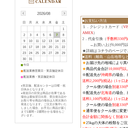
2026/08
■お支払い方法
日
月
火
水
木
金
土
１．クレジットカード（
V
1
AMEX
）
2
3
4
5
6
7
8
2．代金引換（
手数料330円
9
10
11
12
13
14
15
３．
→お買い上げ6,000
16
17
18
19
20
21
22
★詳細は
コチラのページで
23
24
25
26
27
28
29
■送料（離島・山岳地帯な
30
31
★
お届け先の地域により異
■
今日
★
商品代金合計
10,000
■
配送業務営業日・実店舗定休日
※配送先が
沖縄県
の場合、
■
配送業務・実店舗定休日
送料2,200円(税込)（1ヶ
★実店舗、配送センターは日曜・祝
クール便の場合
別途330
日休みとなります。
※配送先が
北海道
の場合、
★発送日の目安は商品が在庫である
場合は最短翌日出荷、受注発注品や
送料1,100円
(税込)
（1ヶ口
お取り寄せ商品の場合は入荷次第の
発送となります。ご注文が集中いた
クール便の場合
別途330
しました場合、お手元に商品が届く
★
通常便をクール便に変更
まで1週間～2週間かかる場合もご
ざいます。
合計金額に関係なく別途33
★
25kgの大体の粉類をご