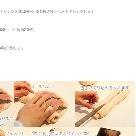
ミキシング高速12分+油脂を投入後4～5分ミキシングします
40分 （生地約2.3倍）
40g分割します