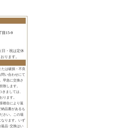
目15-9
（日・祝は定休
ております。
または破損・不良
お問い合わせにて
。早急に交換さ
担致します。
つきましては、
おります。
様都合により返
で納品書があるも
ださい。この場
になります。いず
の返品･交換はい