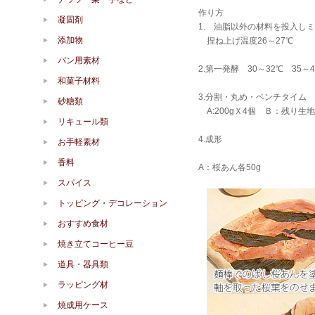
作り方
凝固剤
1. 油脂以外の材料を投入し
添加物
捏ね上げ温度26～27℃
パン用素材
2.第一発酵 30～32℃ 35～
和菓子材料
3.分割・丸め・ベンチタイム
砂糖類
A:200gＸ4個 Ｂ：残り生地
リキュール類
4.成形
お手軽素材
香料
A：桜あん各50g
スパイス
トッピング・デコレーション
おすすめ食材
焼き立てコーヒー豆
道具・器具類
ラッピング材
焼成用ケース