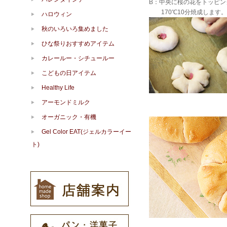
B：中央に桜の花をトッピン
170℃10分焼成します。
ハロウィン
秋のいろいろ集めました
ひな祭りおすすめアイテム
カレールー・シチュールー
こどもの日アイテム
Healthy Life
アーモンドミルク
オーガニック・有機
Gel Color EAT(ジェルカラーイー
ト)