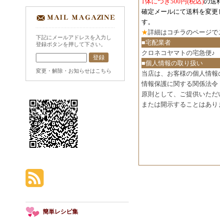
1体につき500円
(税込)
の送
確定メールにて送料を変更
す。
★
詳細は
コチラのページで
下記にメールアドレスを入力し
■宅配業者
登録ボタンを押して下さい。
クロネコヤマトの宅急便♪
■個人情報の取り扱い
変更・解除・お知らせはこちら
当店は、お客様の個人情報
情報保護に関する関係法令
原則として、ご提供いただ
または開示することはあり
簡単レシピ集