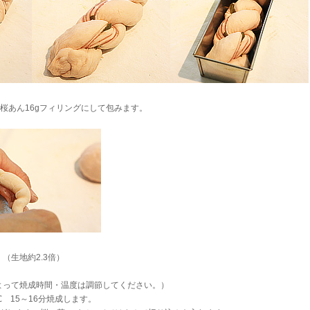
4と桜あん16gフィリングにして包みます。
 （生地約2.3倍）
によって焼成時間・温度は調節してください。）
℃ 15～16分焼成します。