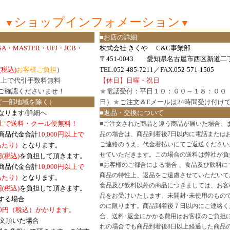
ショップインフォメーション
▼
▼
■お店の詳細
ISA・MASTER・UFJ・JCB・
株式会社 きくや C&C事業部
〒451-0043 愛知県名古屋市西区新道二丁
(税込)
お客様ご負担
）
TEL.052-485-7211／FAX.052-571-1505
円以上で代引手数料無料
【休日】日曜・祝日
ご確認
くださいませ！
★
電話受付：平日１０：００～１８：００
ど一部地域を除く）
日）
★
ご注文＆Eメールは24時間受け付け
なります/
詳細へ
■返品・交換について
円以上で送料・クール便無料！
■
ご注文された商品と違う商品が届いた場合、
商品代金合計
10,000円以上で
品の場合は、商品到着後7日以内に電話または
ご連絡のうえ、代金着払いにてご返送ください
口あたり）
となります。
せていただきます。この場合の送料は弊社が負
円(税込)
を負担して頂きます。
■
お客様のご都合による場合 、食品及び飲料に
商品代金合計
10,000円以上で
商品の特性上、返品をご遠慮させていただいて
あたり）
となります。
食品及び飲料以外の商品につきましては、お客
円
(税込)
を負担して頂きます。
品をお受けいたします。未開封･未使用のもの
する場合
のに限ります。商品到着後７日以内にご連絡く
0円（税込）かかります。
合、送料･返金にかかる費用はお客様のご負担
注文頂いた場合
れの場合でも商品到着後8日以上経過した商品