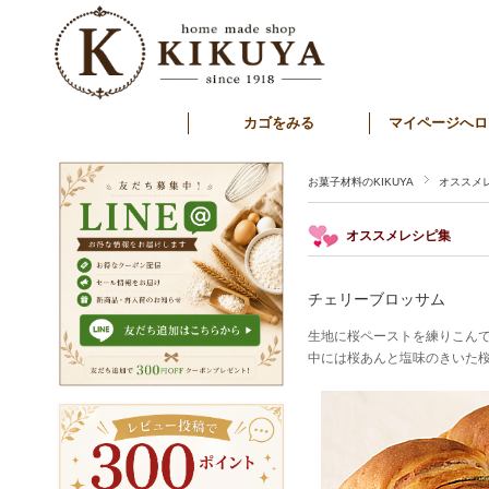
カゴをみる
マイページへロ
お菓子材料のKIKUYA
オススメ
オススメレシピ集
チェリーブロッサム
生地に桜ペーストを練りこん
中には桜あんと塩味のきいた