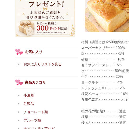
材料（講習では粉500g(5倍)
スーパーカメリヤ
････100%
お気に入り
塩････････････････････1%
砂糖･････････････････10%
お気に入りリストを見る
セミサフイースト
･･･1.5%
水･････････････････ 50%前後
牛乳････････････････20%
商品カテゴリ
ヨーグルト･･･････････4%
T-フレッシュ700
･･････12%
桜花ペースト
･･･････････1
小麦粉
食用色素赤
･･･････････
乳製品
桜の花の塩漬け
････････
チョコレート類
桜葉
･･･････････････
フルーツ類
桜あん
････････････････適宜
ナッツ・栗・芋など