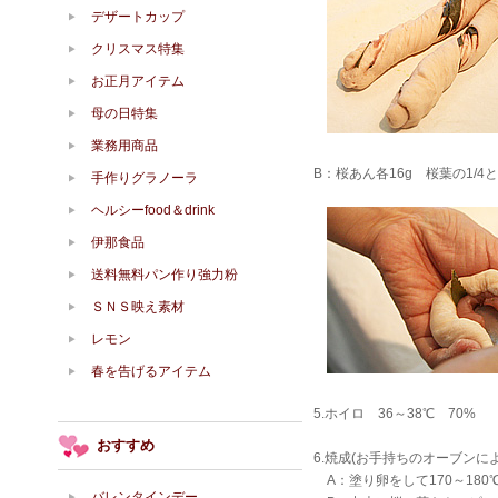
デザートカップ
クリスマス特集
お正月アイテム
母の日特集
業務用商品
B：桜あん各16g 桜葉の1/
手作りグラノーラ
ヘルシーfood＆drink
伊那食品
送料無料パン作り強力粉
ＳＮＳ映え素材
レモン
春を告げるアイテム
5.ホイロ 36～38℃ 70%
おすすめ
6.焼成(お手持ちのオーブン
A：塗り卵をして170～180
バレンタインデー