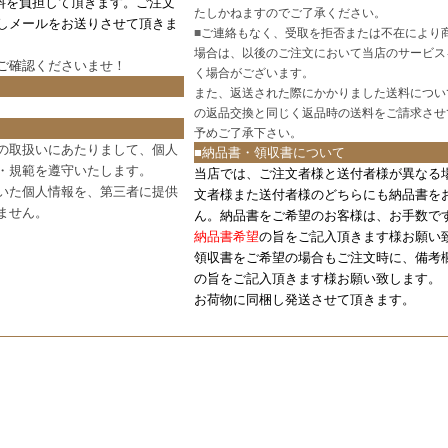
料を負担して頂きます。ご注文
たしかねますのでご了承ください。
しメールをお送りさせて頂きま
■
ご連絡もなく、受取を拒否または不在により
場合は、以後のご注文において当店のサービス
ご確認
くださいませ！
く場合がございます。
また、返送された際にかかりました送料につい
の返品交換と同じく返品時の送料をご請求させ
予めご了承下さい。
の取扱いにあたりまして、個人
■納品書・領収書について
・規範を遵守いたします。
当店では、ご注文者様と送付者様が異なる
いた個人情報を、第三者に提供
文者様また送付者様のどちらにも納品書を
ません。
ん。納品書をご希望のお客様は、お手数で
納品書希望
の旨をご記入頂きます様お願い
領収書をご希望の場合もご注文時に、備考
の旨をご記入頂きます様お願い致します。
お荷物に同梱し発送させて頂きます。