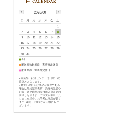
2026/08
日
月
火
水
木
金
土
1
2
3
4
5
6
7
8
9
10
11
12
13
14
15
16
17
18
19
20
21
22
23
24
25
26
27
28
29
30
31
■
今日
■
配送業務営業日・実店舗定休日
■
配送業務・実店舗定休日
★実店舗、配送センターは日曜・祝
日休みとなります。
★発送日の目安は商品が在庫である
場合は最短翌日出荷、受注発注品や
お取り寄せ商品の場合は入荷次第の
発送となります。ご注文が集中いた
しました場合、お手元に商品が届く
まで1週間～2週間かかる場合もご
ざいます。