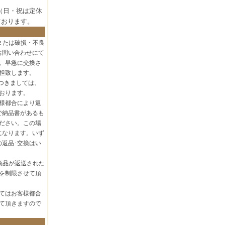
（日・祝は定休
ております。
または破損・不良
お問い合わせにて
。早急に交換さ
担致します。
つきましては、
おります。
様都合により返
で納品書があるも
ださい。この場
になります。いず
の返品･交換はい
商品が返送された
を制限させて頂
てはお客様都合
て頂きますので