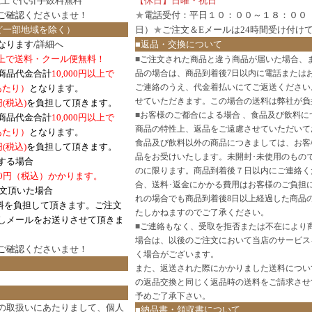
円以上で代引手数料無料
【休日】日曜・祝日
ご確認
くださいませ！
★
電話受付：平日１０：００～１８：００
ど一部地域を除く）
日）
★
ご注文＆Eメールは24時間受け付け
なります/
詳細へ
■返品・交換について
円以上で送料・クール便無料！
■
ご注文された商品と違う商品が届いた場合、
商品代金合計
10,000円以上で
品の場合は、商品到着後7日以内に電話または
ご連絡のうえ、代金着払いにてご返送ください
口あたり）
となります。
せていただきます。この場合の送料は弊社が負
円(税込)
を負担して頂きます。
■
お客様のご都合による場合 、食品及び飲料に
商品代金合計
10,000円以上で
商品の特性上、返品をご遠慮させていただいて
あたり）
となります。
食品及び飲料以外の商品につきましては、お客
円
(税込)
を負担して頂きます。
品をお受けいたします。未開封･未使用のもの
する場合
のに限ります。商品到着後７日以内にご連絡く
0円（税込）かかります。
合、送料･返金にかかる費用はお客様のご負担
注文頂いた場合
れの場合でも商品到着後8日以上経過した商品
料を負担して頂きます。ご注文
たしかねますのでご了承ください。
しメールをお送りさせて頂きま
■
ご連絡もなく、受取を拒否または不在により
場合は、以後のご注文において当店のサービス
ご確認
くださいませ！
く場合がございます。
また、返送された際にかかりました送料につい
の返品交換と同じく返品時の送料をご請求させ
予めご了承下さい。
の取扱いにあたりまして、個人
■納品書・領収書について