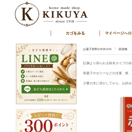
カゴをみる
マイページへロ
お菓子材料のKIKUYA
添加物
紅麹より得られる粉末タイプの赤
和菓子やゼリーなどの冷菓、餅、
少量の水に溶かしてから、お好み