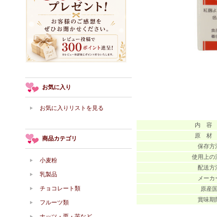
お気に入り
お気に入りリストを見る
内 容
原 材
商品カテゴリ
保存方
使用上の
小麦粉
配送方
乳製品
メーカ
チョコレート類
原産
賞味期
フルーツ類
ナッツ・栗・芋など