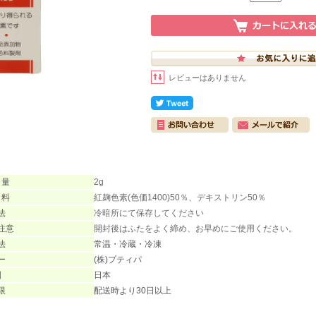
レビューはありません
 量
2g
 料
紅麹色素(色価1400)50％、デキストリン50％
法
冷暗所にて保存してください
注意
開封後はふたをよく締め、お早めにご使用ください。
法
常温・冷蔵・冷凍
ー
(株)プティパ
国
日本
限
配送時より30日以上