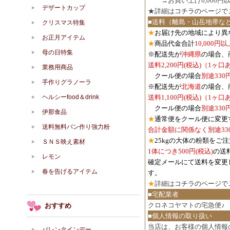
３．
→お買い上げ6,000
デザートカップ
★詳細は
コチラのページで
■送料（離島・山岳地帯な
クリスマス特集
★
お届け先の地域により異
お正月アイテム
★
商品代金合計
10,000
母の日特集
※配送先が
沖縄県
の場合、
送料2,200円(税込)（1ヶ
業務用商品
クール便の場合
別途330
手作りグラノーラ
※配送先が
北海道
の場合、
ヘルシーfood＆drink
送料1,100円
(税込)
（1ヶ口
クール便の場合
別途330
伊那食品
★
通常便をクール便に変更
送料無料パン作り強力粉
合計金額に関係なく別途33
★
25kgの大体の粉類をご
ＳＮＳ映え素材
1体につき500円
(税込)
の送
レモン
確定メールにて送料を変更
春を告げるアイテム
す。
★
詳細は
コチラのページで
■宅配業者
クロネコヤマトの宅急便♪
おすすめ
■個人情報の取り扱い
当店は、お客様の個人情報
バレンタインデー