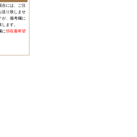
場合には、
ご注
お送り致しませ
すが、備考欄に
致します。
欄に
領収書希望