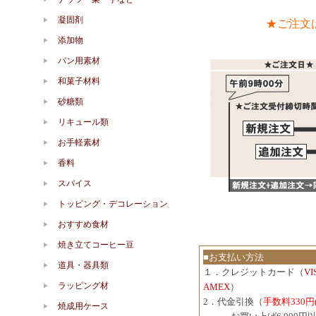
凝固剤
★ご注文
添加物
パン用素材
和菓子材料
砂糖類
リキュール類
お手軽素材
香料
スパイス
トッピング・デコレーション
おすすめ食材
焼き立てコーヒー豆
■お支払い方法
道具・器具類
１．クレジットカード（
V
ラッピング材
AMEX
）
2．代金引換（
手数料330円
焼成用ケース