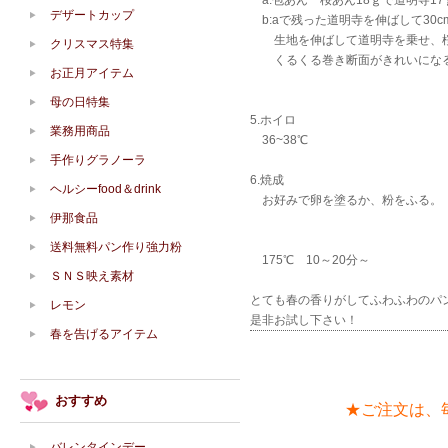
a:包あん 桜あん18ｇで道明寺1
デザートカップ
b:aで残った道明寺を伸ばして30c
生地を伸ばして道明寺を乗せ、桜あ
クリスマス特集
くるくる巻き断面がきれいになる
お正月アイテム
母の日特集
5.ホイロ
業務用商品
36~38℃
手作りグラノーラ
6.焼成
ヘルシーfood＆drink
お好みで卵を塗るか、粉をふる。
伊那食品
送料無料パン作り強力粉
175℃ 10～20分～
ＳＮＳ映え素材
とても春の香りがしてふわふわのパ
レモン
是非お試し下さい！
春を告げるアイテム
おすすめ
★ご注文は、
バレンタインデー