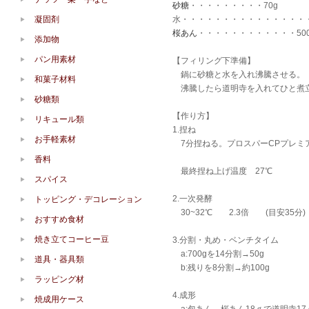
砂糖
・・・・・・・・・70g
凝固剤
水・・・・・・・・・・・・・・・・
桜あん
・・・・・・・・・・・・500
添加物
パン用素材
【フィリング下準備】
鍋に砂糖と水を入れ沸騰させる。
和菓子材料
沸騰したら道明寺を入れてひと煮
砂糖類
【作り方】
リキュール類
1.捏ね
お手軽素材
7分捏ねる。プロスパーCPプレミ
香料
最終捏ね上げ温度 27℃
スパイス
2.一次発酵
トッピング・デコレーション
30~32℃ 2.3倍 (目安35分)
おすすめ食材
焼き立てコーヒー豆
3.分割・丸め・ベンチタイム
a:700gを14分割→50g
道具・器具類
b:残りを8分割→約100g
ラッピング材
4.成形
焼成用ケース