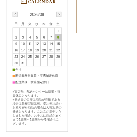
2026/08
日
月
火
水
木
金
土
1
2
3
4
5
6
7
8
9
10
11
12
13
14
15
16
17
18
19
20
21
22
23
24
25
26
27
28
29
30
31
■
今日
■
配送業務営業日・実店舗定休日
■
配送業務・実店舗定休日
★実店舗、配送センターは日曜・祝
日休みとなります。
★発送日の目安は商品が在庫である
場合は最短翌日出荷、受注発注品や
お取り寄せ商品の場合は入荷次第の
発送となります。ご注文が集中いた
しました場合、お手元に商品が届く
まで1週間～2週間かかる場合もご
ざいます。