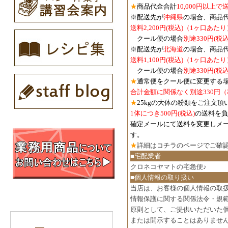
★
商品代金合計
10,000円以上
※配送先が
沖縄県
の場合、商品
送料2,200円(税込)（1ヶ口あたり
クール便の場合
別途330円(税込
※配送先が
北海道
の場合、商品
送料1,100円
(税込)
（1ヶ口あたり
クール便の場合
別途330円
(税込
★
通常便をクール便に変更する
合計金額に関係なく別途330円
★
25kgの大体の粉類をご注文頂
1体につき500円
(税込)
の送料を負
確定メールにて送料を変更しメ
す。
★
詳細は
コチラのページでご確
■宅配業者
クロネコヤマトの宅急便♪
■個人情報の取り扱い
当店は、お客様の個人情報の取
情報保護に関する関係法令・規
原則として、ご提供いただいた
または開示することはありませ