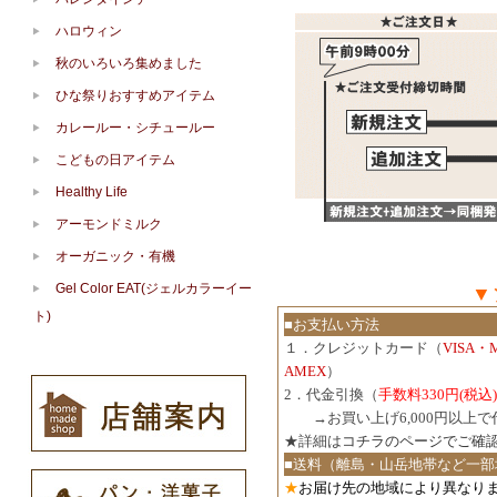
ハロウィン
秋のいろいろ集めました
ひな祭りおすすめアイテム
カレールー・シチュールー
こどもの日アイテム
Healthy Life
アーモンドミルク
オーガニック・有機
Gel Color EAT(ジェルカラーイー
▼
ト)
■お支払い方法
１．クレジットカード（
VISA・
AMEX
）
2．代金引換（
手数料330円(税込)
３．
→お買い上げ6,000円以上
★詳細は
コチラのページでご確
■送料（離島・山岳地帯など一部
★
お届け先の地域により異なりま