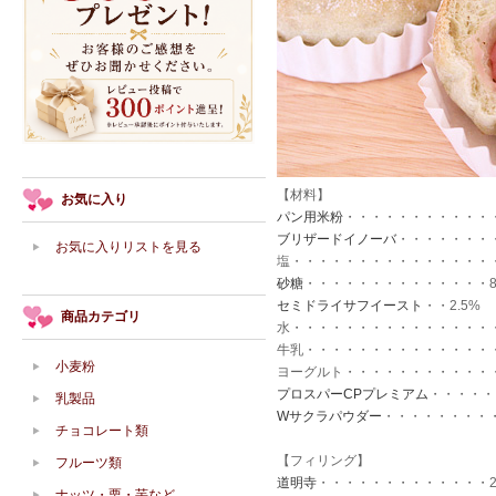
【材料】
お気に入り
パン用米粉
・・・・・・・・・・・・
ブリザードイノーバ
・・・・・・・
お気に入りリストを見る
塩・・・・・・・・・・・・・・・・
砂糖
・・・・・・・・・・・・・・
セミドライサフイースト
・・2.5%
商品カテゴリ
水・・・・・・・・・・・・・・・・
牛乳・・・・・・・・・・・・・・・
小麦粉
ヨーグルト・・・・・・・・・・・
プロスパーCPプレミアム
・・・・・
乳製品
Wサクラパウダー
・・・・・・・・・
チョコレート類
【フィリング】
フルーツ類
道明寺
・・・・・・・・・・・・・2
ナッツ・栗・芋など