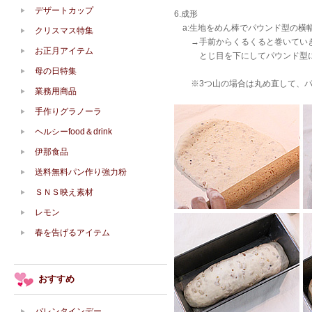
デザートカップ
6.成形
a:生地をめん棒でパウンド型の横
クリスマス特集
→手前からくるくると巻いていき
お正月アイテム
とじ目を下にしてパウンド型に
母の日特集
※3つ山の場合は丸め直して、パ
業務用商品
手作りグラノーラ
ヘルシーfood＆drink
伊那食品
送料無料パン作り強力粉
ＳＮＳ映え素材
レモン
春を告げるアイテム
おすすめ
バレンタインデー