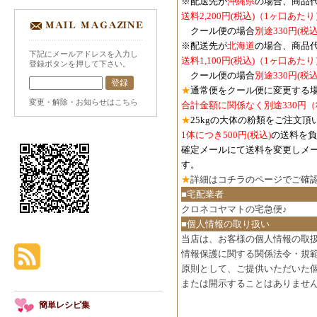
※配送先が
沖縄県
の場合、商品
送料2,200円(税込)（1ヶ口あたり
クール便の場合
別途330円(税込
※配送先が
北海道
の場合、商品
下記にメールアドレスを入力し
送料1,100円
(税込)
（1ヶ口あたり
登録ボタンを押して下さい。
クール便の場合
別途330円
(税込
★
通常便をクール便に変更する
変更・解除・お知らせはこちら
合計金額に関係なく別途330円
★
25kgの大体の粉類をご注文頂
1体につき500円
(税込)
の送料を負
確定メールにて送料を変更しメ
す。
★
詳細は
コチラのページでご確
■宅配業者
クロネコヤマトの宅急便♪
■個人情報の取り扱い
当店は、お客様の個人情報の取
情報保護に関する関係法令・規
原則として、ご提供いただいた
または開示することはありませ
簡単レシピ集