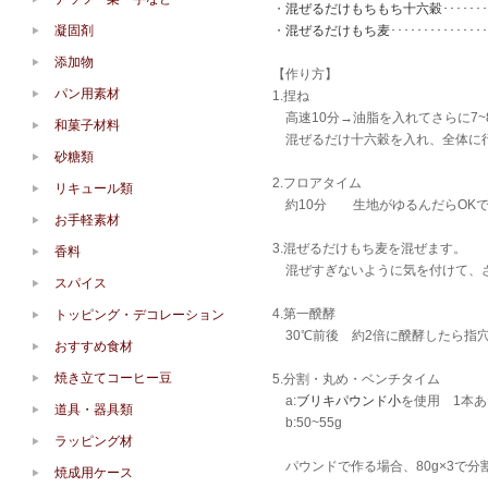
・
混ぜるだけもちもち十六穀
･････
凝固剤
・
混ぜるだけもち麦
･･･････････
添加物
【作り方】
パン用素材
1.捏ね
高速10分→油脂を入れてさらに7
和菓子材料
混ぜるだけ十六穀を入れ、全体に
砂糖類
2.フロアタイム
リキュール類
約10分 生地がゆるんだらOK
お手軽素材
3.混ぜるだけもち麦を混ぜます。
香料
混ぜすぎないように気を付けて、
スパイス
4.第一醗酵
トッピング・デコレーション
30℃前後 約2倍に醗酵したら指
おすすめ食材
焼き立てコーヒー豆
5.分割・丸め・ベンチタイム
a:
ブリキパウンド小
を使用 1本あ
道具・器具類
b:50~55g
ラッピング材
パウンドで作る場合、80g×3で分
焼成用ケース