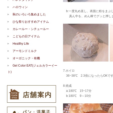
ハロウィン
b:一度丸め直し、表面に粉をまぶ
秋のいろいろ集めました
真ん中を、めん棒でグッと押しま
ひな祭りおすすめアイテム
カレールー・シチュールー
こどもの日アイテム
Healthy Life
アーモンドミルク
オーガニック・有機
Gel Color EAT(ジェルカラーイー
7.ホイロ
ト)
36~38℃ 2.3倍になったらOKで
8.焼成
a:180℃ 15~17分
b:180℃ 9～10分