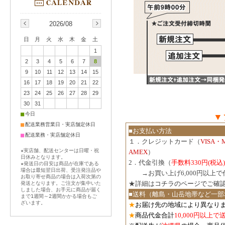
2026/08
日
月
火
水
木
金
土
1
2
3
4
5
6
7
8
9
10
11
12
13
14
15
16
17
18
19
20
21
22
23
24
25
26
27
28
29
30
31
■
今日
▼
■
配送業務営業日・実店舗定休日
■お支払い方法
■
配送業務・実店舗定休日
１．クレジットカード（
VISA・
★実店舗、配送センターは日曜・祝
AMEX
）
日休みとなります。
2．代金引換（
手数料330円(税込)
★発送日の目安は商品が在庫である
場合は最短翌日出荷、受注発注品や
３．
→お買い上げ6,000円以上
お取り寄せ商品の場合は入荷次第の
★詳細は
コチラのページでご確
発送となります。ご注文が集中いた
しました場合、お手元に商品が届く
■送料（離島・山岳地帯など一部
まで1週間～2週間かかる場合もご
ざいます。
★
お届け先の地域により異なりま
★
商品代金合計
10,000円以上