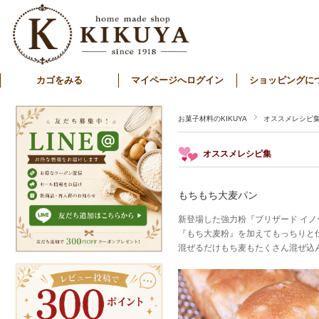
カゴをみる
マイページへログイン
ショッピングに
お菓子材料のKIKUYA
オススメレシピ
オススメレシピ集
もちもち大麦パン
新登場した強力粉『ブリザード イ
『もち大麦粉』を加えてもっちりと仕上
混ぜるだけもち麦もたくさん混ぜ込