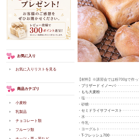
お気に入り
お気に入りリストを見る
【材料】※講習会では粉700gで作
・
ブリザード イノーバ
･･･････････
商品カテゴリ
・
もち大麦粉
････････････････････
・塩････････････････････････････
小麦粉
・砂糖･･････････････････････････
・
セミドライサフイースト
････････
乳製品
・水････････････････････････････
チョコレート類
・牛乳･･････････････････････････
・ヨーグルト･････････････････････
フルーツ類
・
T-フレッシュ700
･･･････････････
ナッツ・栗・芋など