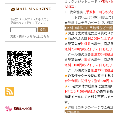
１．クレジットカード（
VISA・
AMEX
）
2．代金引換（
手数料330円(税込)
３．
→お買い上げ6,000円以上
下記にメールアドレスを入力し
★詳細は
コチラのページでご確
登録ボタンを押して下さい。
■送料（離島・山岳地帯など一部
★
お届け先の地域により異なりま
変更・解除・お知らせはこちら
★
商品代金合計
10,000円以上
※配送先が
沖縄県
の場合、商品
送料2,200円(税込)（1ヶ口あたり
クール便の場合
別途330円(税込
※配送先が
北海道
の場合、商品
送料1,100円
(税込)
（1ヶ口あたり
クール便の場合
別途330円
(税込
★
通常便をクール便に変更する
合計金額に関係なく別途330円
★
25kgの大体の粉類をご注文頂
1体につき500円
(税込)
の送料を負
確定メールにて送料を変更しメ
す。
★
詳細は
コチラのページでご確
簡単レシピ集
■宅配業者