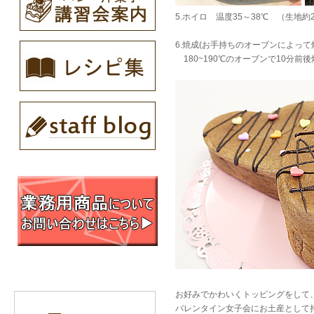
5.ホイロ 温度35～38℃ （生地約2
6.焼成(お手持ちのオーブンによっ
180~190℃のオーブンで10分前
お好みでかわいくトッピングをして
バレンタイン女子会にお土産として