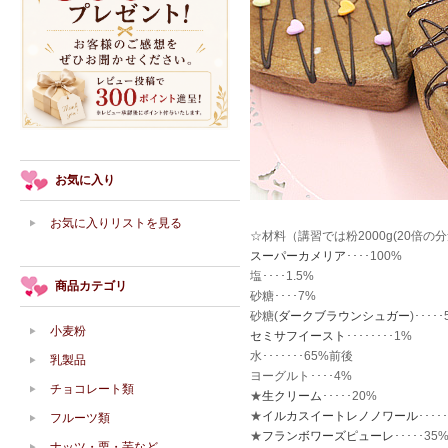
お気に入り
お気に入りリストを見る
☆材料（講習では粉2000g(20倍の
スーパーカメリア
････100%
塩････1.5%
商品カテゴリ
砂糖････7%
砂糖(
ダークブラウンシュガー
)････
小麦粉
セミサフイースト
････････1%
水･･･････65%前後
乳製品
ヨーグルト････4%
チョコレート類
★
生クリーム
･････20%
★
イルカスイートレノノワール
････
フルーツ類
★
フランボワーズピューレ
･････35
ナッツ・栗・芋など