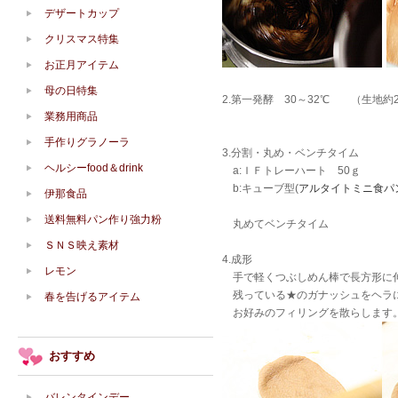
デザートカップ
クリスマス特集
お正月アイテム
母の日特集
2.第一発酵 30～32℃ （生地約2
業務用商品
手作りグラノーラ
3.分割・丸め・ベンチタイム
ヘルシーfood＆drink
a:ＩＦトレーハート 50ｇ
b:キューブ型(
アルタイトミニ食パン
伊那食品
送料無料パン作り強力粉
丸めてベンチタイム
ＳＮＳ映え素材
4.成形
レモン
手で軽くつぶしめん棒で長方形に
残っている★のガナッシュをヘラ
春を告げるアイテム
お好みのフィリングを散らします
おすすめ
バレンタインデー