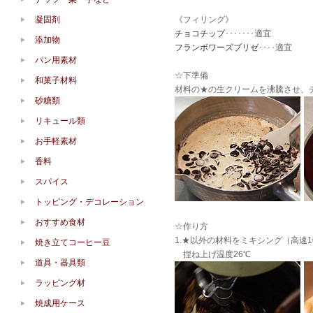
凝固剤
《フィリング》
チョコチップ
･･･････適宜
添加物
フランボワーズブリゼ
････適宜
パン用素材
☆下準備
和菓子材料
材料の★の生クリームを沸騰させ、
砂糖類
リキュール類
お手軽素材
香料
スパイス
トッピング・デコレーション
おすすめ食材
☆作り方
1.★以外の材料をミキシング（高速
焼き立てコーヒー豆
捏ね上げ温度26℃
道具・器具類
ラッピング材
焼成用ケース