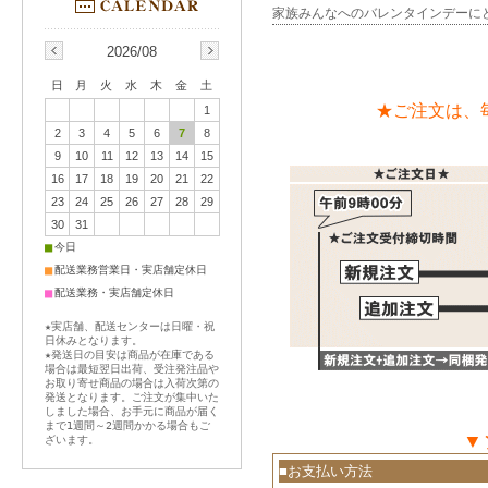
家族みんなへのバレンタインデーに
2026/08
日
月
火
水
木
金
土
★ご注文は、
1
2
3
4
5
6
7
8
9
10
11
12
13
14
15
16
17
18
19
20
21
22
23
24
25
26
27
28
29
30
31
■
今日
■
配送業務営業日・実店舗定休日
■
配送業務・実店舗定休日
★実店舗、配送センターは日曜・祝
日休みとなります。
★発送日の目安は商品が在庫である
場合は最短翌日出荷、受注発注品や
お取り寄せ商品の場合は入荷次第の
発送となります。ご注文が集中いた
しました場合、お手元に商品が届く
まで1週間～2週間かかる場合もご
▼
ざいます。
■お支払い方法