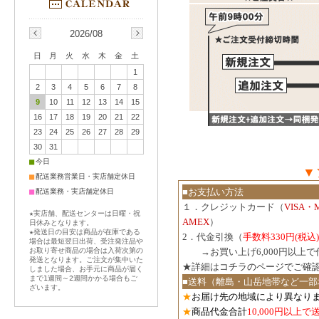
2026/08
日
月
火
水
木
金
土
1
2
3
4
5
6
7
8
9
10
11
12
13
14
15
16
17
18
19
20
21
22
23
24
25
26
27
28
29
30
31
■
今日
▼
■
配送業務営業日・実店舗定休日
■
■お支払い方法
配送業務・実店舗定休日
１．クレジットカード（
VISA・
★実店舗、配送センターは日曜・祝
AMEX
）
日休みとなります。
★発送日の目安は商品が在庫である
2．代金引換（
手数料330円(税込)
場合は最短翌日出荷、受注発注品や
お取り寄せ商品の場合は入荷次第の
３．
→お買い上げ6,000円以上
発送となります。ご注文が集中いた
★詳細は
コチラのページでご確
しました場合、お手元に商品が届く
まで1週間～2週間かかる場合もご
■送料（離島・山岳地帯など一部
ざいます。
★
お届け先の地域により異なりま
★
商品代金合計
10,000円以上