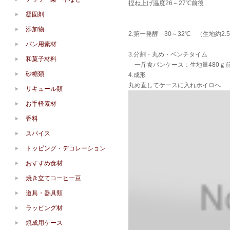
捏ね上げ温度26～27℃前後
凝固剤
添加物
2.第一発酵 30～32℃ （生地約2.
パン用素材
3.分割・丸め・ベンチタイム
和菓子材料
一斤食パンケース：生地量480ｇ前
砂糖類
4.成形
丸め直してケースに入れホイロへ
リキュール類
お手軽素材
香料
スパイス
トッピング・デコレーション
おすすめ食材
焼き立てコーヒー豆
道具・器具類
ラッピング材
焼成用ケース