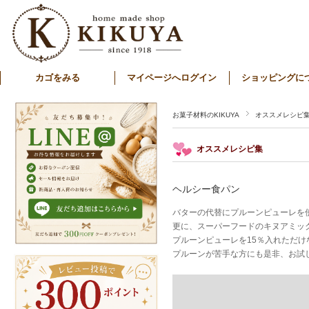
カゴをみる
マイページへログイン
ショッピングに
お菓子材料のKIKUYA
オススメレシピ
オススメレシピ集
ヘルシー食パン
バターの代替にプルーンピューレを
更に、スーパーフードのキヌアミッ
プルーンピューレを15％入れただ
プルーンが苦手な方にも是非、お試