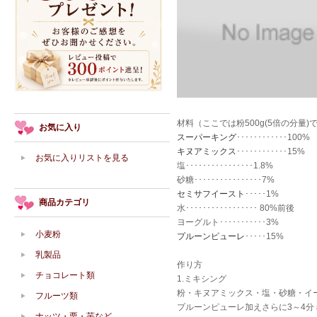
材料（ここでは粉500g(5倍の分量
お気に入り
スーパーキング
････････････100%
キヌアミックス
････････････15%
お気に入りリストを見る
塩････････････････1.8%
砂糖････････････････7%
セミサフイースト
･････1%
商品カテゴリ
水･････････････････ 80%前後
ヨーグルト･･･････････3%
小麦粉
プルーンピューレ
･････15%
乳製品
作り方
チョコレート類
1.ミキシング
粉・キヌアミックス・塩・砂糖・イ
フルーツ類
プルーンピューレ加えさらに3～4分
ナッツ・栗・芋など