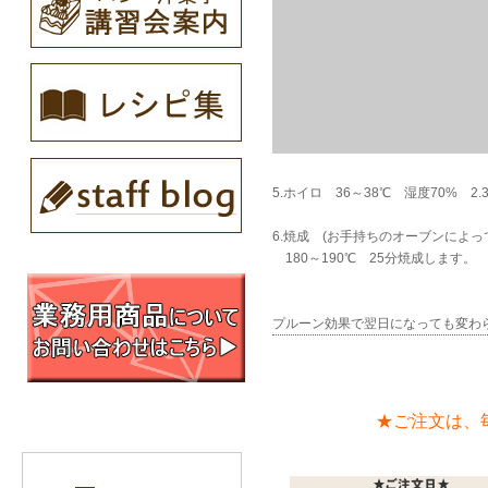
5.ホイロ 36～38℃ 湿度70% 2.
6.焼成 (お手持ちのオーブンによ
180～190℃ 25分焼成します。
プルーン効果で翌日になっても変わ
★ご注文は、