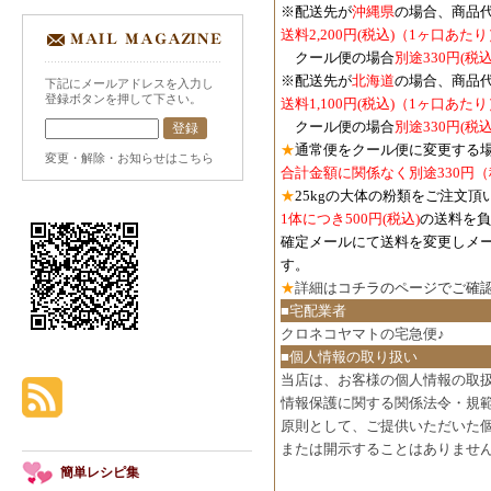
※配送先が
沖縄県
の場合、商品
送料2,200円(税込)（1ヶ口あたり
クール便の場合
別途330円(税込
※配送先が
北海道
の場合、商品
下記にメールアドレスを入力し
登録ボタンを押して下さい。
送料1,100円
(税込)
（1ヶ口あたり
クール便の場合
別途330円
(税込
★
通常便をクール便に変更する
変更・解除・お知らせはこちら
合計金額に関係なく別途330円
★
25kgの大体の粉類をご注文頂
1体につき500円
(税込)
の送料を負
確定メールにて送料を変更しメ
す。
★
詳細は
コチラのページでご確
■宅配業者
クロネコヤマトの宅急便♪
■個人情報の取り扱い
当店は、お客様の個人情報の取
情報保護に関する関係法令・規
原則として、ご提供いただいた
または開示することはありませ
簡単レシピ集