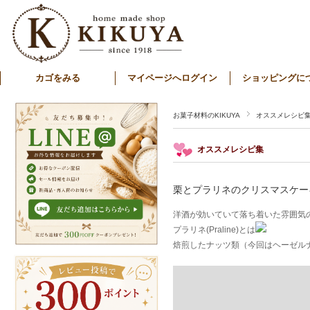
カゴをみる
マイページへログイン
ショッピングに
お菓子材料のKIKUYA
オススメレシピ
オススメレシピ集
栗とプラリネのクリスマスケー
洋酒が効いていて落ち着いた雰囲気
プラリネ(Praline)とは
焙煎したナッツ類（今回はヘーゼル