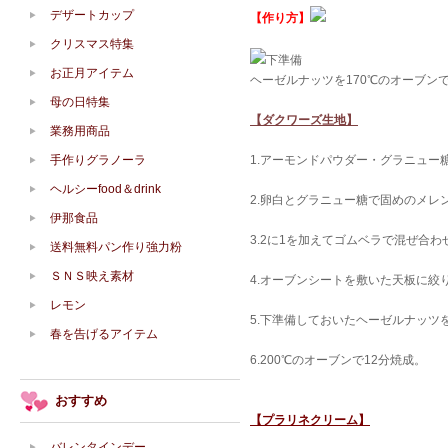
デザートカップ
【作り方】
クリスマス特集
下準備
お正月アイテム
ヘーゼルナッツを170℃のオーブン
母の日特集
【ダクワーズ生地】
業務用商品
手作りグラノーラ
1.アーモンドパウダー・グラニュー
ヘルシーfood＆drink
2.卵白とグラニュー糖で固めのメレ
伊那食品
3.2に1を加えてゴムベラで混ぜ合
送料無料パン作り強力粉
ＳＮＳ映え素材
4.オーブンシートを敷いた天板に絞
レモン
5.下準備しておいたヘーゼルナッツ
春を告げるアイテム
6.200℃のオーブンで12分焼成。
おすすめ
【プラリネクリーム】
バレンタインデー