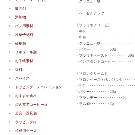
・
グラニュー糖
･･････････････････
凝固剤
・
ヘーゼルナッツ
････････････････
添加物
【プラリネクリーム】
パン用素材
・牛乳･･････････････････････････
和菓子材料
・卵黄･･････････････････････････
砂糖類
・
グラニュー糖
･･････････････････
・
バター
･･･････････50g
リキュール類
・
プラリネペースト
･･･････････50g
お手軽素材
・インスタントコーヒー･･････････････
香料
【マロンクリーム】
スパイス
・
マロンペースト(サバトン)
･･･････
・牛乳･･････････････････････････
トッピング・デコレーション
・
バター
･･･････････20g
おすすめ食材
・
ブランデー
･･････････････5g
・
ラム酒
･･･････････2g
焼き立てコーヒー豆
道具・器具類
ラッピング材
焼成用ケース