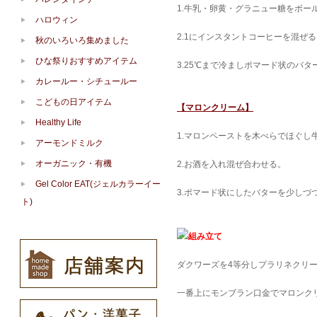
1.牛乳・卵黄・グラニュー糖をボ
ハロウィン
2.1にインスタントコーヒーを混ぜる
秋のいろいろ集めました
ひな祭りおすすめアイテム
3.25℃まで冷ましポマード状のバ
カレールー・シチュールー
こどもの日アイテム
【マロンクリーム】
Healthy Life
1.マロンペーストを木べらでほぐし
アーモンドミルク
オーガニック・有機
2.お酒を入れ混ぜ合わせる。
Gel Color EAT(ジェルカラーイー
3.ポマード状にしたバターを少しづ
ト)
組み立て
ダクワーズを4等分しプラリネクリ
一番上にモンブラン口金でマロンク