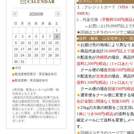
■お支払い方法
１．クレジットカード（
VISA・
AMEX
）
2026/08
2．代金引換（
手数料330円(税込)
日
月
火
水
木
金
土
３．
→お買い上げ6,000円以上
1
★詳細は
コチラのページでご確
2
3
4
5
6
7
8
■送料（離島・山岳地帯など一部
9
10
11
12
13
14
15
★
お届け先の地域により異なりま
16
17
18
19
20
21
22
★
商品代金合計
10,000円以上
23
24
25
26
27
28
29
※配送先が
沖縄県
の場合、商品
30
31
送料2,200円(税込)（1ヶ口あたり
■
今日
クール便の場合
別途330円(税込
■
配送業務営業日・実店舗定休日
※配送先が
北海道
の場合、商品
■
配送業務・実店舗定休日
送料1,100円
(税込)
（1ヶ口あたり
クール便の場合
別途330円
(税込
★実店舗、配送センターは日曜・祝
日休みとなります。
★
通常便をクール便に変更する
★発送日の目安は商品が在庫である
合計金額に関係なく別途330円
場合は最短翌日出荷、受注発注品や
お取り寄せ商品の場合は入荷次第の
★
25kgの大体の粉類をご注文頂
発送となります。ご注文が集中いた
しました場合、お手元に商品が届く
1体につき500円
(税込)
の送料を負
まで1週間～2週間かかる場合もご
確定メールにて送料を変更しメ
ざいます。
す。
★
詳細は
コチラのページでご確