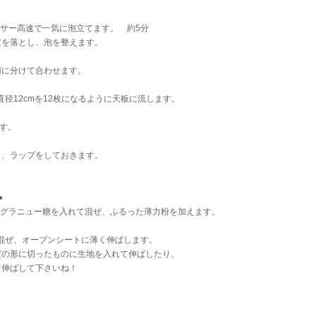
キサー高速で一気に泡立てます。 約5分
を落とし、泡を整えます。
2回に分けて合わせます。
直径12cmを12枚になるように天板に流します。
ます。
、ラップをしておきます。
●
とグラニュー糖を入れて混ぜ、ふるった薄力粉を加えます。
に混ぜ、オーブンシートに薄く伸ばします。
の形に切ったものに生地を入れて伸ばしたり、
伸ばして下さいね！