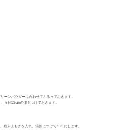
グリーンパウダーは合わせてふるっておきます。
、直径12cmの印をつけておきます。
め、粉末よもぎを入れ、湯煎につけて50℃にします。