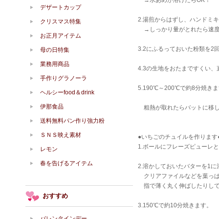
→水あめが溶けたらOK！
デザートカップ
2.湯煎からはずし、ハンドミ
クリスマス特集
→しっかり量がとれたら速度
お正月アイテム
3.2にふるっておいた粉類を
母の日特集
業務用商品
4.3の生地をおたまですくい、
手作りグラノーラ
5.190℃～200℃で約8分焼き
ヘルシーfood＆drink
伊那食品
粗熱が取れたらバットに移し
送料無料パン作り強力粉
ＳＮＳ映え素材
●いちごのチュイルを作ります
1.ボールにフレーズピューレ
レモン
春を告げるアイテム
2.溶かしておいたバターを1
クリアファイルなどを葉っぱ
指で薄く丸く伸ばしたりして
おすすめ
3.150℃で約10分焼きます。
バレンタインデー