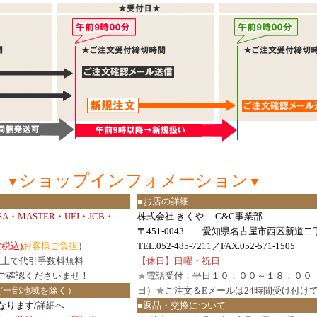
ショップインフォメーション
▼
▼
■お店の詳細
ISA・MASTER・UFJ・JCB・
株式会社 きくや C&C事業部
〒451-0043 愛知県名古屋市西区新道二丁
(税込)
お客様ご負担
）
TEL.052-485-7211／FAX.052-571-1505
円以上で代引手数料無料
【休日】日曜・祝日
ご確認
くださいませ！
★
電話受付：平日１０：００～１８：００
ど一部地域を除く）
日）
★
ご注文＆Eメールは24時間受け付け
なります/
詳細へ
■返品・交換について