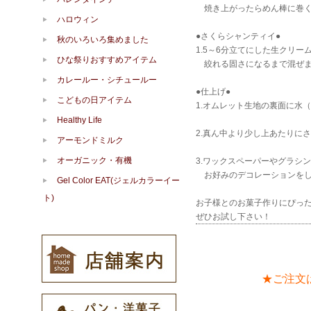
焼き上がったらめん棒に巻く
ハロウィン
●さくらシャンティイ●
秋のいろいろ集めました
1.5～6分立てにした生クリ
ひな祭りおすすめアイテム
絞れる固さになるまで混ぜま
カレールー・シチュールー
●仕上げ●
こどもの日アイテム
1.オムレット生地の裏面に水
Healthy Life
2.真ん中より少し上あたりに
アーモンドミルク
オーガニック・有機
3.ワックスペーパーやグラシ
お好みのデコレーションをし
Gel Color EAT(ジェルカラーイー
ト)
お子様とのお菓子作りにぴっ
ぜひお試し下さい！
★ご注文