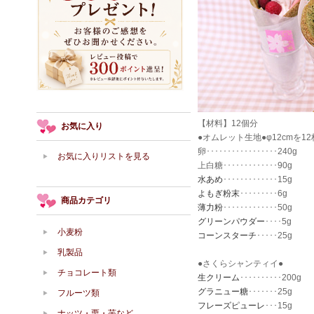
【材料】12個分
お気に入り
●オムレット生地●φ12cmを1
卵･････････････････240g
お気に入りリストを見る
上白糖･････････････90g
水あめ
･････････････15g
よもぎ粉末
･････････6g
商品カテゴリ
薄力粉
･････････････50g
グリーンパウダー
････5g
小麦粉
コーンスターチ
･････25g
乳製品
●さくらシャンティイ●
チョコレート類
生クリーム
･･････････200g
グラニュー糖
･･･････25g
フルーツ類
フレーズピューレ
･･･15g
ナッツ・栗・芋など