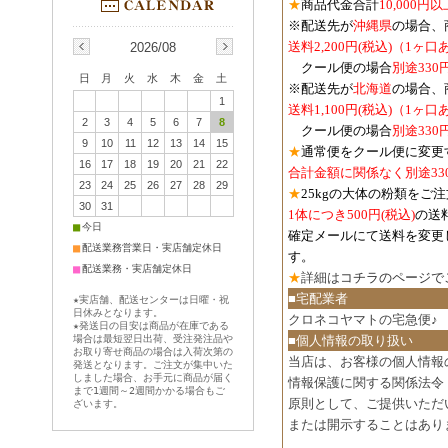
★
商品代金合計
10,000
※配送先が
沖縄県
の場合、
送料2,200円(税込)（1ヶ
2026/08
クール便の場合
別途330
日
月
火
水
木
金
土
※配送先が
北海道
の場合、
1
送料1,100円
(税込)
（1ヶ口
2
3
4
5
6
7
8
クール便の場合
別途330
9
10
11
12
13
14
15
★
通常便をクール便に変更
16
17
18
19
20
21
22
合計金額に関係なく別途33
23
24
25
26
27
28
29
★
25kgの大体の粉類をご
30
31
1体につき500円
(税込)
の送
■
今日
確定メールにて送料を変更
■
配送業務営業日・実店舗定休日
す。
■
配送業務・実店舗定休日
★
詳細は
コチラのページで
■宅配業者
★実店舗、配送センターは日曜・祝
日休みとなります。
クロネコヤマトの宅急便♪
★発送日の目安は商品が在庫である
場合は最短翌日出荷、受注発注品や
■個人情報の取り扱い
お取り寄せ商品の場合は入荷次第の
当店は、お客様の個人情報
発送となります。ご注文が集中いた
しました場合、お手元に商品が届く
情報保護に関する関係法令
まで1週間～2週間かかる場合もご
原則として、ご提供いただ
ざいます。
または開示することはあり