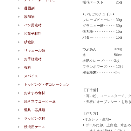
桜花ペースト･
･･････25g
凝固剤
●いちごのチュイル●
添加物
フレーズピューレ
･･･30g
パン用素材
グラニュー糖
･･･････30g
薄力粉
･････････････15g
和菓子材料
バター
･････････････15g
砂糖類
つぶあん
･･････････320g
リキュール類
水････････････････50cc
お手軽素材
求肥クレープ
･･････3枚
フランボワーズ･････12粒
香料
桜葉粉末
･･････････少々
スパイス
トッピング・デコレーション
【下準備】
おすすめ食材
・薄力粉、コーンスターチ、
焼き立てコーヒー豆
・天板にオーブンシートを敷き
道具・器具類
【作り方】
ラッピング材
●オムレット生地●
1.ボールに卵、上白糖、水あ
焼成用ケース