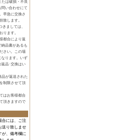
または破損・不良
お問い合わせにて
。早急に交換さ
担致します。
つきましては、
おります。
様都合により返
で納品書があるも
ださい。この場
になります。いず
の返品･交換はい
商品が返送された
を制限させて頂
てはお客様都合
て頂きますので
場合には、
ご注
お送り致しませ
すが、備考欄に