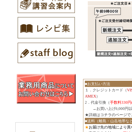
■お支払い方法
１．クレジットカード（
V
AMEX
）
2．代金引換（
手数料330円
３．
→お買い上げ6,000
★詳細は
コチラのページで
■送料（離島・山岳地帯な
★
お届け先の地域により異