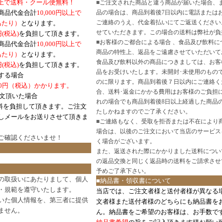
円以上で送料・クール便無料！
■
ご注文された商品と違う商品が届いた場合、
商品代金合計
10,000円以上で
品の場合は、商品到着後7日以内に電話または
ご連絡のうえ、代金着払いにてご返送ください
口あたり）
となります。
せていただきます。この場合の送料は弊社が負
円(税込)
を負担して頂きます。
■
お客様のご都合による場合 、食品及び飲料に
商品代金合計
10,000円以上で
商品の特性上、返品をご遠慮させていただいて
あたり）
となります。
食品及び飲料以外の商品につきましては、お客
円
(税込)
を負担して頂きます。
品をお受けいたします。未開封･未使用のもの
する場合
のに限ります。商品到着後７日以内にご連絡く
0円（税込）かかります。
合、送料･返金にかかる費用はお客様のご負担
注文頂いた場合
れの場合でも商品到着後8日以上経過した商品
料を負担して頂きます。ご注文
たしかねますのでご了承ください。
しメールをお送りさせて頂きま
■
ご連絡もなく、受取を拒否または不在により
場合は、以後のご注文において当店のサービス
ご確認
くださいませ！
く場合がございます。
また、返送された際にかかりました送料につい
の返品交換と同じく返品時の送料をご請求させ
予めご了承下さい。
の取扱いにあたりまして、個人
■納品書・領収書について
・規範を遵守いたします。
当店では、ご注文者様と送付者様が異なる
いた個人情報を、第三者に提供
文者様また送付者様のどちらにも納品書を
ません。
ん。納品書をご希望のお客様は、お手数で