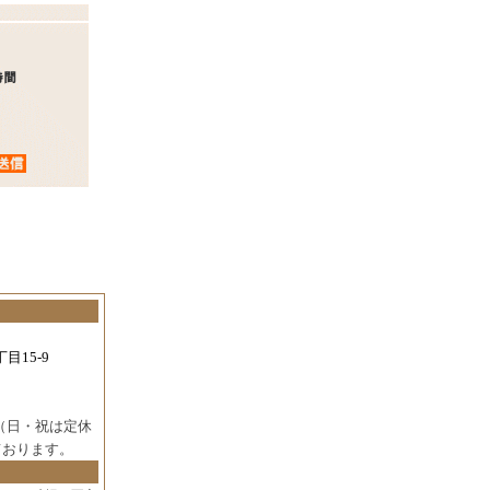
目15-9
（日・祝は定休
ております。