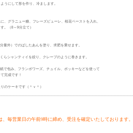
ようにして形を作り、冷まします。
ームに、グラニュー糖、フレーズピューレ、桜花ペーストを入れ、
す。（8～9分立て）
（分量外）でのばしたあんを塗り、求肥を乗せます。
さくらシャンティイを絞り、クレープのように巻きます。
ン紙で包み、フランボワーズ、チュイル、ポッキーなどを使って
て完成です！
たりのケーキです（＾ｖ＾）
は、毎営業日の午前9時に締め、受注を確定いたしております