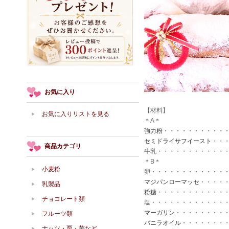
お気に入り
【材料】
お気に入りリストを見る
＊A＊
強力粉
・・・・・・・・・・・
セミドライサフイースト
・・・
商品カテゴリ
牛乳・・・・・・・・・・・・
＊B＊
小麦粉
卵・・・・・・・・・・・・・
マジパンローマッセ
・・・・・
乳製品
粉糖
・・・・・・・・・・・・
チョコレート類
塩・・・・・・・・・・・・・
マーガリン
・・・・・・・・・
フルーツ類
バニラオイル
・・・・・・・
ナッツ・栗・芋など