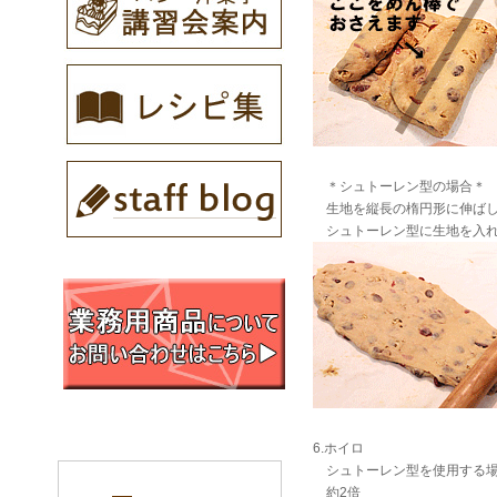
＊シュトーレン型の場合＊
生地を縦長の楕円形に伸ばし
シュトーレン型に生地を入
6.ホイロ
シュトーレン型を使用する場
約2倍