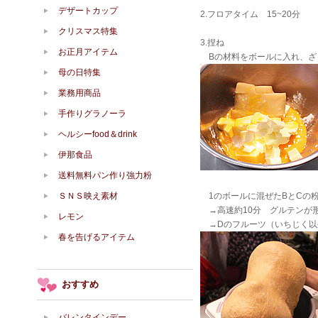
デザートカップ
2.フロアタイム 15~20分
クリスマス特集
3.捏ね
お正月アイテム
Bの材料をボールに入れ、ざ
母の日特集
業務用商品
手作りグラノーラ
ヘルシーfood＆drink
伊那食品
送料無料パン作り強力粉
ＳＮＳ映え素材
1のボールに混ぜたBとCの
→高速約10分 グルテンが形
レモン
→Dのフルーツ（いちじく以
春を告げるアイテム
おすすめ
バレンタインデー