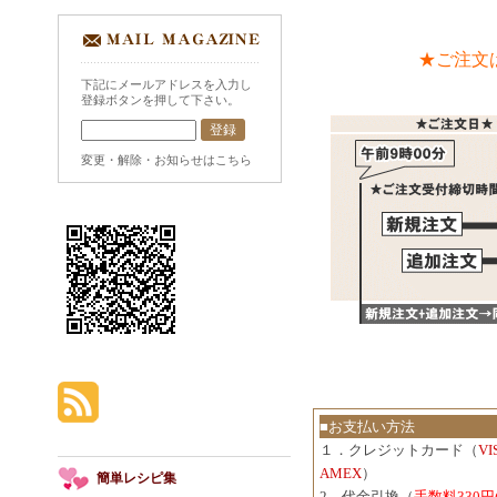
★ご注文
下記にメールアドレスを入力し
登録ボタンを押して下さい。
変更・解除・お知らせはこちら
■お支払い方法
１．クレジットカード（
V
AMEX
）
簡単レシピ集
2．代金引換（
手数料330円