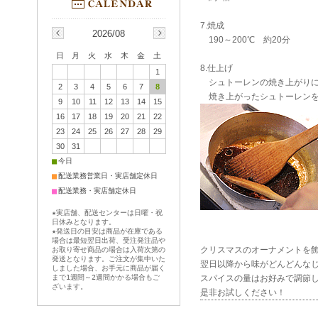
7.焼成
2026/08
190～200℃ 約20分
日
月
火
水
木
金
土
8.仕上げ
1
シュトーレンの焼き上がりに
2
3
4
5
6
7
8
焼き上がったシュトーレンを
9
10
11
12
13
14
15
16
17
18
19
20
21
22
23
24
25
26
27
28
29
30
31
■
今日
■
配送業務営業日・実店舗定休日
■
配送業務・実店舗定休日
★実店舗、配送センターは日曜・祝
日休みとなります。
★発送日の目安は商品が在庫である
場合は最短翌日出荷、受注発注品や
クリスマスのオーナメントを
お取り寄せ商品の場合は入荷次第の
発送となります。ご注文が集中いた
翌日以降から味がどんどんなじん
しました場合、お手元に商品が届く
まで1週間～2週間かかる場合もご
スパイスの量はお好みで調節
ざいます。
是非お試しください！