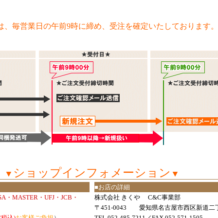
は、毎営業日の午前9時に締め、受注を確定いたしております
ショップインフォメーション
▼
▼
■お店の詳細
ISA・MASTER・UFJ・JCB・
株式会社 きくや C&C事業部
〒451-0043 愛知県名古屋市西区新道二丁
(税込)
お客様ご負担
）
TEL.052-485-7211／FAX.052-571-1505