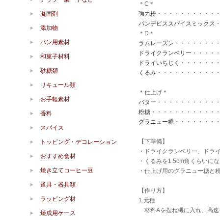
＊C＊
凝固剤
強力粉
・・・・・・・・・・・
パンデピススパイスミックス
添加物
＊D＊
パン用素材
ラムレーズン
・・・・・・・・
ドライクランベリー
・・・・・
和菓子材料
ドライいちじく
・・・・・・・
砂糖類
くるみ
・・・・・・・・・・・
リキュール類
＊仕上げ＊
お手軽素材
バター
・・・・・・・・・・・
粉糖
・・・・・・・・・・・・
香料
グラニュー糖
・・・・・・・・
スパイス
【下準備】
トッピング・デコレーション
・ドライクランベリー、ドライ
おすすめ食材
・くるみを1.5cm角くらい
焼き立てコーヒー豆
・仕上げ用のグラニュー糖と
道具・器具類
【作り方】
ラッピング材
1.元種
材料Aを捏ね機に入れ、高速
焼成用ケース