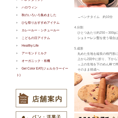
ハロウィン
秋のいろいろ集めました
→ベンチタイム 約10分
ひな祭りおすすめアイテム
4.分割
カレールー・シチュールー
ひとつあたり約250～300
こどもの日アイテム
シュトーレン型
を使う場合は
Healthy Life
5.成形
アーモンドミルク
丸めた生地を縦長の楕円形に
上から2回中に折り、下から
オーガニック・有機
→上の生地を下のめん棒で押
Gel Color EAT(ジェルカラーイー
そのまま焼成へ
ト)