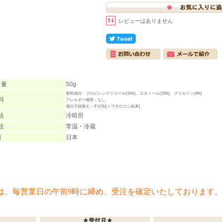
レビューはありません
 量
50g
香料成分、プロピレングリコール(31%)、エタノール(25%)、グリセリン(4%)
料
アレルギー物質：なし
遺伝子組換え：不分別(トウモロコシ由来)
法
冷暗所
法
常温・冷蔵
国
日本
は、毎営業日の午前9時に締め、受注を確定いたしております