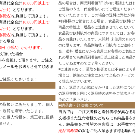
商品代金合計
10,000円以上で
品の場合は、商品到着後7日以内に電話または
ご連絡のうえ、代金着払いにてご返送ください
口あたり）
となります。
せていただきます。この場合の送料は弊社が負
円(税込)
を負担して頂きます。
■
お客様のご都合による場合 、食品及び飲料に
商品代金合計
10,000円以上で
商品の特性上、返品をご遠慮させていただいて
あたり）
となります。
食品及び飲料以外の商品につきましては、お客
円
(税込)
を負担して頂きます。
品をお受けいたします。未開封･未使用のもの
する場合
のに限ります。商品到着後７日以内にご連絡く
0円（税込）かかります。
合、送料･返金にかかる費用はお客様のご負担
注文頂いた場合
れの場合でも商品到着後8日以上経過した商品
料を負担して頂きます。ご注文
たしかねますのでご了承ください。
しメールをお送りさせて頂きま
■
ご連絡もなく、受取を拒否または不在により
場合は、以後のご注文において当店のサービス
ご確認
くださいませ！
く場合がございます。
また、返送された際にかかりました送料につい
の返品交換と同じく返品時の送料をご請求させ
予めご了承下さい。
の取扱いにあたりまして、個人
■納品書・領収書について
・規範を遵守いたします。
当店では、ご注文者様と送付者様が異なる
いた個人情報を、第三者に提供
文者様また送付者様のどちらにも納品書を
ません。
ん。納品書をご希望のお客様は、お手数で
納品書希望
の旨をご記入頂きます様お願い