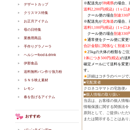
※配送先が
沖縄県
の場合、
デザートカップ
送料2,200円(税込)（1ヶ
クリスマス特集
クール便の場合
別途330
お正月アイテム
※配送先が
北海道
の場合、
送料1,100円
(税込)
（1ヶ口
母の日特集
クール便の場合
別途330
業務用商品
★
通常便をクール便に変更
合計金額に関係なく別途33
手作りグラノーラ
★
25kgの大体の粉類をご
ヘルシーfood＆drink
1体につき500円
(税込)
の送
伊那食品
確定メールにて送料を変更
す。
送料無料パン作り強力粉
★
詳細は
コチラのページで
ＳＮＳ映え素材
■宅配業者
クロネコヤマトの宅急便♪
レモン
■個人情報の取り扱い
春を告げるアイテム
当店は、お客様の個人情報
情報保護に関する関係法令
原則として、ご提供いただ
おすすめ
または開示することはあり
バレンタインデー