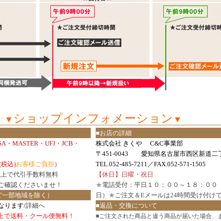
ショップインフォメーション
▼
▼
■お店の詳細
ISA・MASTER・UFJ・JCB・
株式会社 きくや C&C事業部
〒451-0043 愛知県名古屋市西区新道二丁
(税込)
お客様ご負担
）
TEL.052-485-7211／FAX.052-571-1505
円以上で代引手数料無料
【休日】日曜・祝日
ご確認
くださいませ！
★
電話受付：平日１０：００～１８：００
ど一部地域を除く）
日）
★
ご注文＆Eメールは24時間受け付け
なります/
詳細へ
■返品・交換について
円以上で送料・クール便無料！
■
ご注文された商品と違う商品が届いた場合、