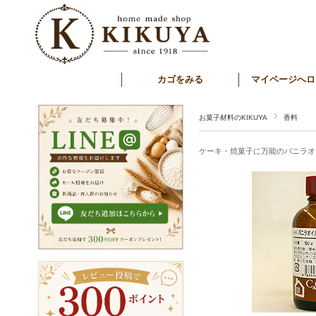
カゴをみる
マイページへロ
お菓子材料のKIKUYA
香料
ケーキ・焼菓子に万能のバニラオ