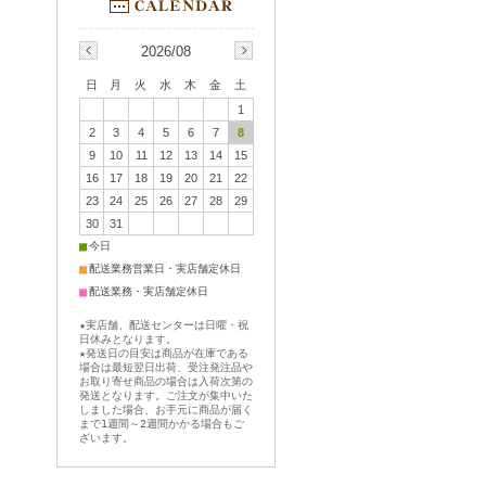
2026/08
日
月
火
水
木
金
土
1
2
3
4
5
6
7
8
9
10
11
12
13
14
15
16
17
18
19
20
21
22
23
24
25
26
27
28
29
30
31
■
今日
■
配送業務営業日・実店舗定休日
■
配送業務・実店舗定休日
★実店舗、配送センターは日曜・祝
日休みとなります。
★発送日の目安は商品が在庫である
場合は最短翌日出荷、受注発注品や
お取り寄せ商品の場合は入荷次第の
発送となります。ご注文が集中いた
しました場合、お手元に商品が届く
まで1週間～2週間かかる場合もご
ざいます。