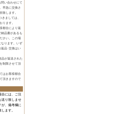
お問い合わせにて
。早急に交換さ
担致します。
つきましては、
おります。
様都合により返
で納品書があるも
ださい。この場
になります。いず
の返品･交換はい
商品が返送された
を制限させて頂
てはお客様都合
て頂きますので
場合には、
ご注
お送り致しませ
すが、備考欄に
致します。