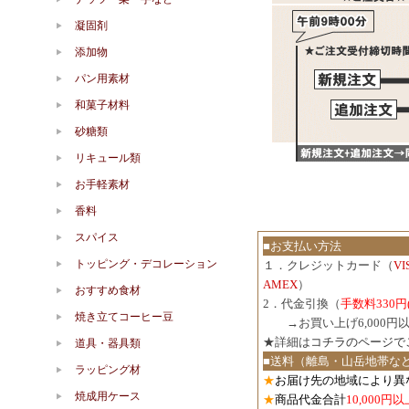
凝固剤
添加物
パン用素材
和菓子材料
砂糖類
リキュール類
お手軽素材
香料
スパイス
■お支払い方法
トッピング・デコレーション
１．クレジットカード（
V
AMEX
）
おすすめ食材
2．代金引換（
手数料330円
焼き立てコーヒー豆
３．
→お買い上げ6,000
★詳細は
コチラのページで
道具・器具類
■送料（離島・山岳地帯な
ラッピング材
★
お届け先の地域により異
焼成用ケース
★
商品代金合計
10,000