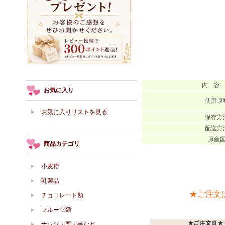
内 容
お気に入り
使用原
お気に入りリストを見る
保存方
配送方
原産
商品カテゴリ
小麦粉
乳製品
★ご注文
チョコレート類
フルーツ類
ナッツ・栗・芋など