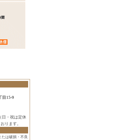
目15-9
（日・祝は定休
ております。
または破損・不良