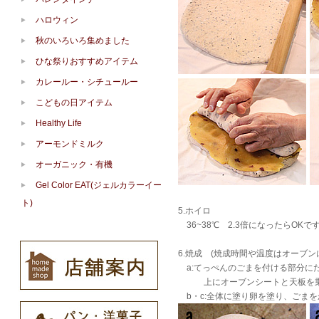
ハロウィン
秋のいろいろ集めました
ひな祭りおすすめアイテム
カレールー・シチュールー
こどもの日アイテム
Healthy Life
アーモンドミルク
オーガニック・有機
Gel Color EAT(ジェルカラーイー
ト)
5.ホイロ
36~38℃ 2.3倍になったらOKで
6.焼成 (焼成時間や温度はオーブ
a:てっぺんのごまを付ける部分に
上にオーブンシートと天板を乗せ、
b・c:全体に塗り卵を塗り、ごまをか