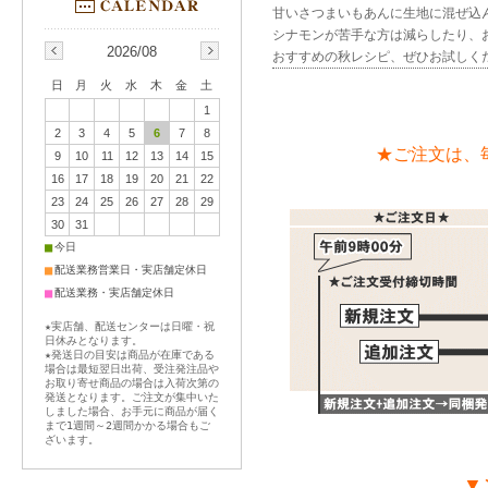
甘いさつまいもあんに生地に混ぜ込
シナモンが苦手な方は減らしたり、
2026/08
おすすめの秋レシピ、ぜひお試しく
日
月
火
水
木
金
土
1
2
3
4
5
6
7
8
★ご注文は、
9
10
11
12
13
14
15
16
17
18
19
20
21
22
23
24
25
26
27
28
29
30
31
■
今日
■
配送業務営業日・実店舗定休日
■
配送業務・実店舗定休日
★実店舗、配送センターは日曜・祝
日休みとなります。
★発送日の目安は商品が在庫である
場合は最短翌日出荷、受注発注品や
お取り寄せ商品の場合は入荷次第の
発送となります。ご注文が集中いた
しました場合、お手元に商品が届く
まで1週間～2週間かかる場合もご
ざいます。
▼