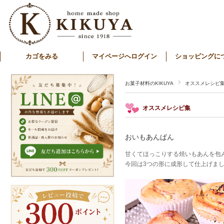
カゴをみる
マイページへログイン
ショッピングに
お菓子材料のKIKUYA
オススメレシピ
オススメレシピ集
おいもあんぱん
甘くてほっこりする焼いもあんを包
今回は3つの形に成形して仕上げまし