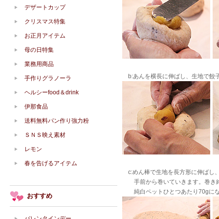
デザートカップ
クリスマス特集
お正月アイテム
母の日特集
業務用商品
b:あんを横長に伸ばし、生地で餃
手作りグラノーラ
ヘルシーfood＆drink
伊那食品
送料無料パン作り強力粉
ＳＮＳ映え素材
レモン
春を告げるアイテム
c:めん棒で生地を長方形に伸ばし
手前から巻いていきます。巻き終
純白ペットひとつあたり70gにな
おすすめ
バレンタインデー