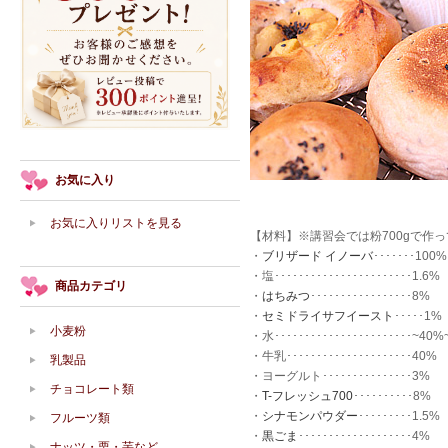
お気に入り
お気に入りリストを見る
【材料】※講習会では粉700gで作
・
ブリザード イノーバ
･･･････100%
・塩･･･････････････････････1.6%
商品カテゴリ
・
はちみつ
･････････････････8%
・
セミドライサフイースト
･････1%
小麦粉
・水･･･････････････････････~40%
・牛乳･････････････････････40%
乳製品
・ヨーグルト･･･････････････3%
チョコレート類
・
T-フレッシュ700
･･････････8%
・
シナモンパウダー
･････････1.5%
フルーツ類
・
黒ごま
･･･････････････････4%
ナッツ・栗・芋など