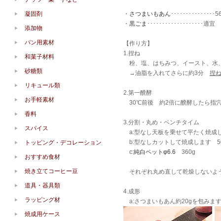
凝固剤
・
さつまいもあん
･･･････････････5
・
黒ごま
･･･････････････････適宜
添加物
パン用素材
【作り方】
1.捏ね
和菓子材料
粉、塩、はちみつ、イースト、水、
砂糖類
→油脂を入れてさらに約3分
捏ね
リキュール類
2.第一醗酵
お手軽素材
30℃前後 約2倍に醗酵したら指
香料
3.分割・丸め・ベンチタイム
スパイス
a:型なし天板を乗せて平たく焼成し
b:型なしカットして焼成します 5
トッピング・デコレーション
c:
純白ペットφ6.6
360g
おすすめ食材
焼き立てコーヒー豆
それぞれ丸め直して乾燥しないよ
道具・器具類
4.成形
ラッピング材
a:さつまいもあん約20gを包みま
焼成用ケース