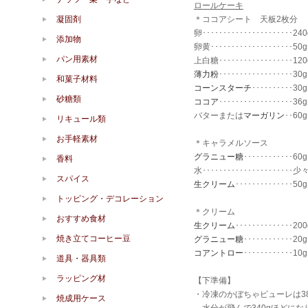
ロールケーキ
凝固剤
＊ココアシート 天板2枚分
卵･･････････････････････240
添加物
卵黄････････････････････50g
パン用素材
上白糖･･････････････････120
薄力粉
･･････････････････30g
和菓子材料
コーンスターチ
･･････････30g
砂糖類
ココア
･･････････････････36g
バターまたは
マーガリン
･･60g
リキュール類
お手軽素材
＊キャラメルソース
グラニュー糖
････････････60g
香料
水･･････････････････････少
スパイス
生クリーム
･･････････････50g
トッピング・デコレーション
＊クリーム
おすすめ食材
生クリーム
･･････････････200
焼き立てコーヒー豆
グラニュー糖
････････････20g
コアントロー
････････････10g
道具・器具類
ラッピング材
【下準備】
・冷凍のかぼちゃピューレは3
焼成用ケース