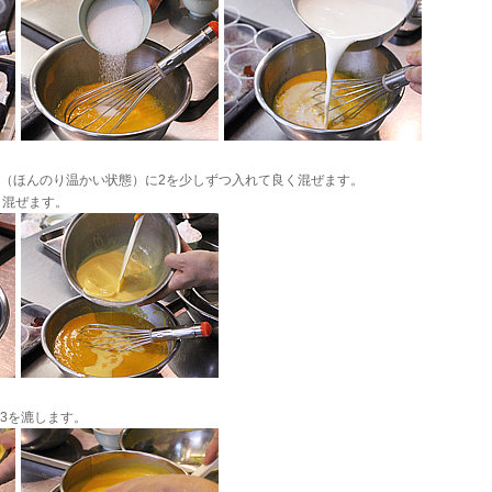
レ（ほんのり温かい状態）に2を少しずつ入れて良く混ぜます。
混ぜます。
で3を漉します。