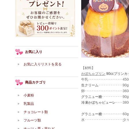
お気に入り
お気に入りリストを見る
【材料】
かぼちゃプリン
90ccプリンカ
牛乳････････････････････450
商品カテゴリ
生クリーム
･･････････････90g
卵･･････････････････････360
小麦粉
グラニュー糖
････････････90g
冷凍かぼちゃピューレ
････
乳製品
チョコレート類
グラニュー糖
････････････60g
水･･････････････････････少
フルーツ類
ナッツ・栗・芋など