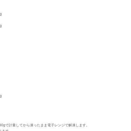
g
g
々
g
80gで計量してから凍ったまま電子レンジで解凍します。