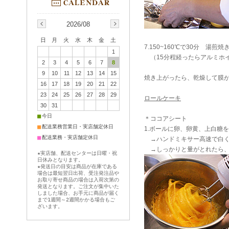
2026/08
日
月
火
水
木
金
土
7.150~160℃で30分 湯煎
1
（15分程経ったらアルミホ
2
3
4
5
6
7
8
9
10
11
12
13
14
15
焼き上がったら、乾燥して膜
16
17
18
19
20
21
22
23
24
25
26
27
28
29
ロールケーキ
30
31
■
今日
＊ココアシート
■
配送業務営業日・実店舗定休日
1.ボールに卵、卵黄、上白糖
■
配送業務・実店舗定休日
→ハンドミキサー高速で白く
→しっかりと量がとれたら、
★実店舗、配送センターは日曜・祝
日休みとなります。
★発送日の目安は商品が在庫である
場合は最短翌日出荷、受注発注品や
お取り寄せ商品の場合は入荷次第の
発送となります。ご注文が集中いた
しました場合、お手元に商品が届く
まで1週間～2週間かかる場合もご
ざいます。