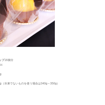
ップ
16個分
cc
g
380g（冷凍でないものを使う場合は340g～350g）
々