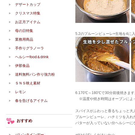
デザートカップ
クリスマス特集
お正月アイテム
母の日特集
5.2のプルーンピューレ+生地を4
業務用商品
手作りグラノーラ
ヘルシーfood＆drink
伊那食品
送料無料パン作り強力粉
ＳＮＳ映え素材
レモン
6.170℃～180℃で30分前後焼きま
※温度や焼き時間はオーブンによっ
春を告げるアイテム
スパイスがふわっと香るちょっと大
プルーンピューレ、ハチミツを入れ
おすすめ
バターが入っていない分ヘルシーにな
バレンタインデー