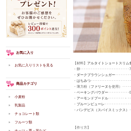
お気に入り
【材料】
アルタイトショートスリム
お気に入りリストを見る
・卵･･･････････････････････････
・
ダークブラウンシュガー
････････
・
はちみつ
･･････････････････････
商品カテゴリ
・薄力粉（
ファリーヌ
を使用）･････
・
ベーキングパウダー
････････････
小麦粉
・
アーモンドプードル
･････････・･
・
プルーンピューレ
･････････････
乳製品
・
パンデピス（スパイスミックス）
チョコレート類
フルーツ類
【作り方】
ナッツ・栗・芋など