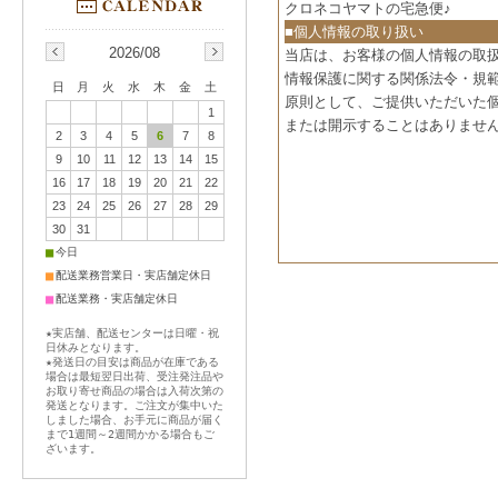
クロネコヤマトの宅急便♪
■個人情報の取り扱い
2026/08
当店は、お客様の個人情報の取
情報保護に関する関係法令・規
日
月
火
水
木
金
土
原則として、ご提供いただいた
1
または開示することはありませ
2
3
4
5
6
7
8
9
10
11
12
13
14
15
16
17
18
19
20
21
22
23
24
25
26
27
28
29
30
31
■
今日
■
配送業務営業日・実店舗定休日
■
配送業務・実店舗定休日
★実店舗、配送センターは日曜・祝
日休みとなります。
★発送日の目安は商品が在庫である
場合は最短翌日出荷、受注発注品や
お取り寄せ商品の場合は入荷次第の
発送となります。ご注文が集中いた
しました場合、お手元に商品が届く
まで1週間～2週間かかる場合もご
ざいます。