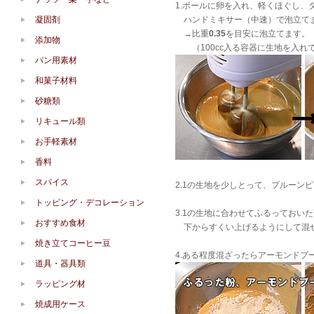
1.ボールに卵を入れ、軽くほぐし、
凝固剤
ハンドミキサー（中速）で泡立て
→比重
0.35
を目安に泡立てます。
添加物
（100cc入る容器に生地を入れて3
パン用素材
和菓子材料
砂糖類
リキュール類
お手軽素材
香料
スパイス
2.1の生地を少しとって、プルーン
トッピング・デコレーション
3.1の生地に合わせてふるっておい
おすすめ食材
下からすくい上げるようにして混
焼き立てコーヒー豆
4.ある程度混ざったらアーモンドプ
道具・器具類
ラッピング材
焼成用ケース