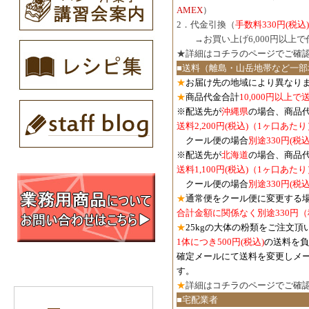
AMEX
）
2．代金引換（
手数料330円(税込)
３．
→お買い上げ6,000円以上
★詳細は
コチラのページでご確
■送料（離島・山岳地帯など一部
★
お届け先の地域により異なりま
★
商品代金合計
10,000円以上
※配送先が
沖縄県
の場合、商品
送料2,200円(税込)（1ヶ口あたり
クール便の場合
別途330円(税込
※配送先が
北海道
の場合、商品
送料1,100円
(税込)
（1ヶ口あたり
クール便の場合
別途330円
(税込
★
通常便をクール便に変更する
合計金額に関係なく別途330円
★
25kgの大体の粉類をご注文頂
1体につき500円
(税込)
の送料を負
確定メールにて送料を変更しメ
す。
★
詳細は
コチラのページでご確
■宅配業者