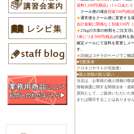
送料1,100円
(税込)
（1ヶ口あたり
クール便の場合
別途330円
(税込
★
通常便をクール便に変更する
合計金額に関係なく別途330円
★
25kgの大体の粉類をご注文頂
1体につき500円
(税込)
の送料を負
確定メールにて送料を変更しメ
す。
★
詳細は
コチラのページでご確
■宅配業者
クロネコヤマトの宅急便♪
■個人情報の取り扱い
当店は、お客様の個人情報の取
情報保護に関する関係法令・規
原則として、ご提供いただいた
または開示することはありませ