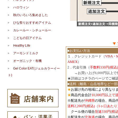
ハロウィン
秋のいろいろ集めました
ひな祭りおすすめアイテム
カレールー・シチュールー
こどもの日アイテム
▼
Healthy Life
■お支払い方法
アーモンドミルク
１．クレジットカード（
VISA・
オーガニック・有機
AMEX
）
2．代金引換（
手数料330円(税込)
Gel Color EAT(ジェルカラーイー
３．
→お買い上げ6,000円以上
ト)
★詳細は
コチラのページでご確
■送料（離島・山岳地帯など一部
★
お届け先の地域により異なりま
★
商品代金合計
10,000円以上
※配送先が
沖縄県
の場合、商品
送料2,200円(税込)（1ヶ口あたり
クール便の場合
別途330円(税込
※配送先が
北海道
の場合、商品