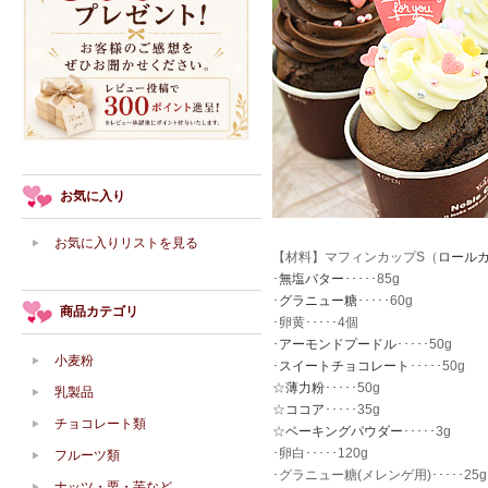
お気に入り
お気に入りリストを見る
【材料】マフィンカップS（
ロール
･
無塩バター
･････85g
･
グラニュー糖
･････60g
商品カテゴリ
･卵黄･････4個
･
アーモンドプードル
･････50g
小麦粉
･
スイートチョコレート
･････50g
☆
薄力粉
･････50g
乳製品
☆
ココア
･････35g
チョコレート類
☆
ベーキングパウダー
･････3g
･卵白･････120g
フルーツ類
･グラニュー糖(メレンゲ用)･････25g
ナッツ・栗・芋など