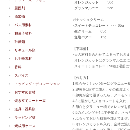
･
オレンジカット
･････50g
凝固剤
･
グランマルニエ
･････5cc
添加物
ガナッシュクリーム
パン用素材
･
スイートチョコレート
･････65g
･
生クリーム
･････65g
和菓子材料
･
無塩バター
･････15g
砂糖類
【下準備】
リキュール類
･☆の材料を合わせてふるっておき
お手軽素材
･オレンジカットはグランマルニエ
･スイートチョコレート50gは湯煎
香料
スパイス
【作り方】
1.軟らかくしたバターにグラニュー
トッピング・デコレーション
2.卵黄を1個ずつ加え、その都度よ
おすすめ食材
3.卵黄が全て混ざったら、アーモン
焼き立てコーヒー豆
4.3に溶かしたチョコレートを入れ
5.卵白とグラニュー糖でメレンゲを
道具・器具類
6.5のメレンゲを4に半分加え、さっ
ラッピング材
7.ふるっておいた粉類を加えてまぜ
8.オレンジカットを入れ、全体に混
焼成用ケース