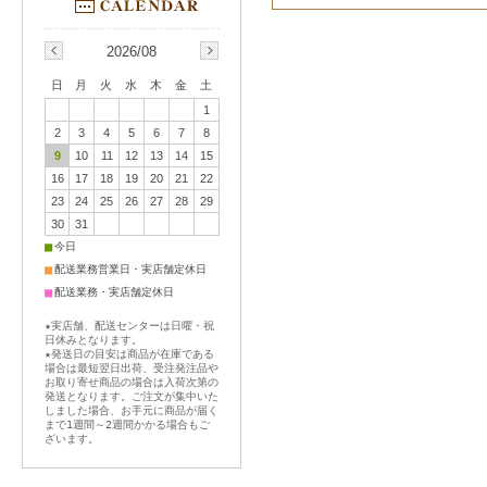
2026/08
日
月
火
水
木
金
土
1
2
3
4
5
6
7
8
9
10
11
12
13
14
15
16
17
18
19
20
21
22
23
24
25
26
27
28
29
30
31
■
今日
■
配送業務営業日・実店舗定休日
■
配送業務・実店舗定休日
★実店舗、配送センターは日曜・祝
日休みとなります。
★発送日の目安は商品が在庫である
場合は最短翌日出荷、受注発注品や
お取り寄せ商品の場合は入荷次第の
発送となります。ご注文が集中いた
しました場合、お手元に商品が届く
まで1週間～2週間かかる場合もご
ざいます。