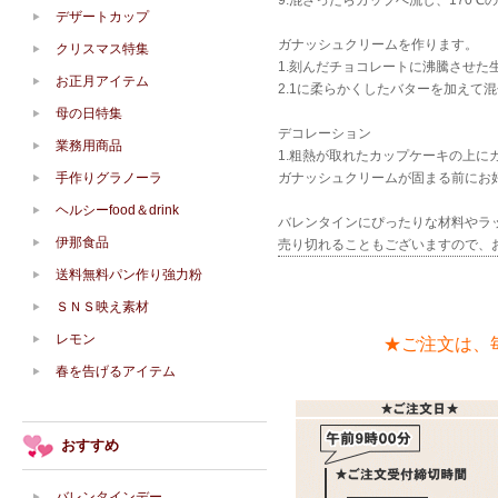
9.混ざったらカップへ流し、170℃
デザートカップ
ガナッシュクリームを作ります。
クリスマス特集
1.刻んだチョコレートに沸騰させ
お正月アイテム
2.1に柔らかくしたバターを加えて
母の日特集
デコレーション
業務用商品
1.粗熱が取れたカップケーキの上に
手作りグラノーラ
ガナッシュクリームが固まる前にお
ヘルシーfood＆drink
バレンタインにぴったりな材料やラ
伊那食品
売り切れることもございますので、
送料無料パン作り強力粉
ＳＮＳ映え素材
レモン
★ご注文は、
春を告げるアイテム
おすすめ
バレンタインデー