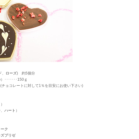
ド
、
ローズ
) 約5個分
･･････150ｇ
1.5ｇ(チョコレートに対して1％を目安にお使い下さい)
ク
）
ー
、
ハート
）
レーク
ーズブリゼ