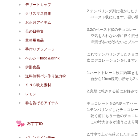
デザートカップ
2.テンパリング剤に溶かした
クリスマス特集
ペースト状にします。硬い場
お正月アイテム
3.2のペースト状のチョコレ
母の日特集
空気を入れない様に良く混ぜ
業務用商品
※混ぜるのが少ないとブルー
手作りグラノーラ
これでテンパリングしたチョ
ヘルシーfood＆drink
次にデコレーションをします♪
伊那食品
1.ハートトレー１枚に約30
送料無料パン作り強力粉
台から10cm程高い所から2
ＳＮＳ映え素材
2.完璧に乾ききる前にお好み
レモン
春を告げるアイテム
チョコレートを2色使ってハー
1.テンパリングしたチョコレ
乾く前にもう一色のチョコレ
この時大きさが違うとより可
おすすめ
2.竹串で上から落としたチョ
バレンタインデー