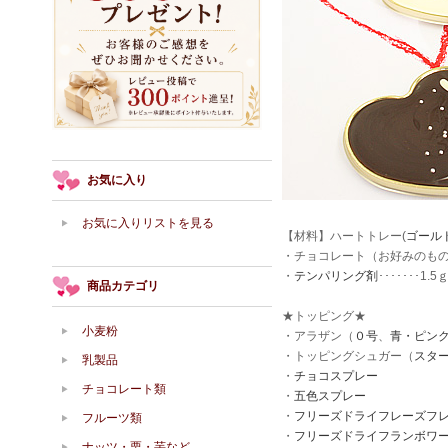
お気に入り
お気に入りリストを見る
【材料】ハートトレー(
ゴール
・チョコレート（お好みのもの）･
・
テンパリング剤
･･･････
商品カテゴリ
★トッピング★
小麦粉
・アラザン（
０号
、
青・ピン
・トッピングシュガー（
スタ
乳製品
・
チョコスプレー
チョコレート類
・
五色スプレー
・
フリーズドライフレーズフ
フルーツ類
・
フリーズドライフランボワ
ナッツ・栗・芋など