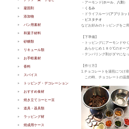
・アーモンド(
ホール
、
八割
）
凝固剤
・
くるみ
・ドライフルーツ(
アプリコッ
添加物
・
ピスタチオ
パン用素材
などお好みのトッピングをご用
和菓子材料
【下準備】
砂糖類
・トッピングにアーモンドや
あらかじめ１８０℃のオーブ
リキュール類
・テンパリング剤がダマにな
お手軽素材
【作り方】
香料
1.チョコレートを湯煎につけ
スパイス
この時、チョコレートの温度
トッピング・デコレーション
おすすめ食材
焼き立てコーヒー豆
道具・器具類
ラッピング材
焼成用ケース