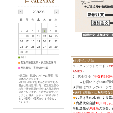
2026/08
日
月
火
水
木
金
土
1
2
3
4
5
6
7
8
9
10
11
12
13
14
15
16
17
18
19
20
21
22
23
24
25
26
27
28
29
30
31
■
今日
■お支払い方法
■
配送業務営業日・実店舗定休日
１．クレジットカード（
V
■
配送業務・実店舗定休日
AMEX
）
★実店舗、配送センターは日曜・祝
2．代金引換（
手数料330円
日休みとなります。
３．
→お買い上げ6,000
★発送日の目安は商品が在庫である
場合は最短翌日出荷、受注発注品や
★詳細は
コチラのページで
お取り寄せ商品の場合は入荷次第の
発送となります。ご注文が集中いた
■送料（離島・山岳地帯な
しました場合、お手元に商品が届く
★
お届け先の地域により異
まで1週間～2週間かかる場合もご
ざいます。
★
商品代金合計
10,000
※配送先が
沖縄県
の場合、