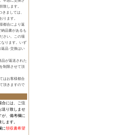
。早急に交換さ
担致します。
つきましては、
おります。
様都合により返
で納品書があるも
ださい。この場
になります。いず
の返品･交換はい
商品が返送された
を制限させて頂
てはお客様都合
て頂きますので
場合には、
ご注
お送り致しませ
すが、備考欄に
致します。
欄に
領収書希望