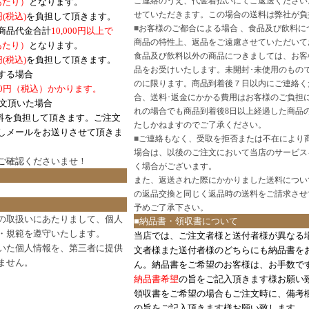
ご連絡のうえ、代金着払いにてご返送ください
口あたり）
となります。
せていただきます。この場合の送料は弊社が負
円(税込)
を負担して頂きます。
■
お客様のご都合による場合 、食品及び飲料に
商品代金合計
10,000円以上で
商品の特性上、返品をご遠慮させていただいて
あたり）
となります。
食品及び飲料以外の商品につきましては、お客
円
(税込)
を負担して頂きます。
品をお受けいたします。未開封･未使用のもの
する場合
のに限ります。商品到着後７日以内にご連絡く
0円（税込）かかります。
合、送料･返金にかかる費用はお客様のご負担
注文頂いた場合
れの場合でも商品到着後8日以上経過した商品
料を負担して頂きます。ご注文
たしかねますのでご了承ください。
しメールをお送りさせて頂きま
■
ご連絡もなく、受取を拒否または不在により
場合は、以後のご注文において当店のサービス
ご確認
くださいませ！
く場合がございます。
また、返送された際にかかりました送料につい
の返品交換と同じく返品時の送料をご請求させ
予めご了承下さい。
の取扱いにあたりまして、個人
■納品書・領収書について
・規範を遵守いたします。
当店では、ご注文者様と送付者様が異なる
いた個人情報を、第三者に提供
文者様また送付者様のどちらにも納品書を
ません。
ん。納品書をご希望のお客様は、お手数で
納品書希望
の旨をご記入頂きます様お願い
領収書をご希望の場合もご注文時に、備考
の旨をご記入頂きます様お願い致します。