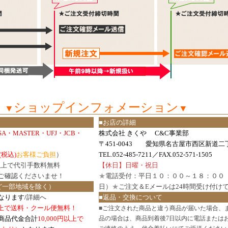
ショップインフォメーション
▼
▼
■お店の詳細
ISA・MASTER・UFJ・JCB・
株式会社 きくや C&C事業部
〒451-0043 愛知県名古屋市西区新道二丁
(税込)
お客様ご負担
）
TEL.052-485-7211／FAX.052-571-1505
円以上で代引手数料無料
【休日】日曜・祝日
ご確認
くださいませ！
★
電話受付：平日１０：００～１８：００
ど一部地域を除く）
日）
★
ご注文＆Eメールは24時間受け付け
なります/
詳細へ
■返品・交換について
円以上で送料・クール便無料！
■
ご注文された商品と違う商品が届いた場合、
商品代金合計
10,000円以上で
品の場合は、商品到着後7日以内に電話または