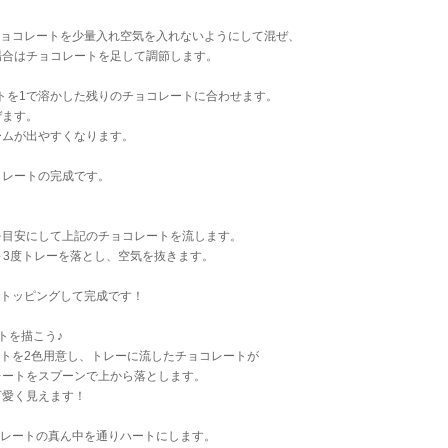
チョコレートを少量入れ空気を入れないようにして混ぜ、
合はチョコレートを足して調節します。
ートを1で溶かした残りのチョコレートに合わせます。
ます。
ムが出やすくなります。
コレートの完成です。
ｇを目安にして上記のチョコレートを流します。
～3度トレーを落とし、空気を抜きます。
でトッピングして完成です！
トを描こう♪
ートを2色用意し、トレーに流したチョコレートが
ートをスプーンで上から落とします。
愛く見えます！
コレートの真ん中を通りハートにします。