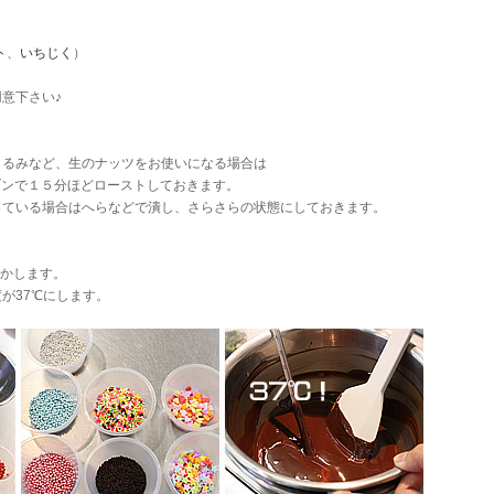
ト
、
いちじく
）
意下さい♪
くるみなど、生のナッツをお使いになる場合は
ンで１５分ほどローストしておきます。
っている場合はへらなどで潰し、さらさらの状態にしておきます。
溶かします。
が37℃にします。