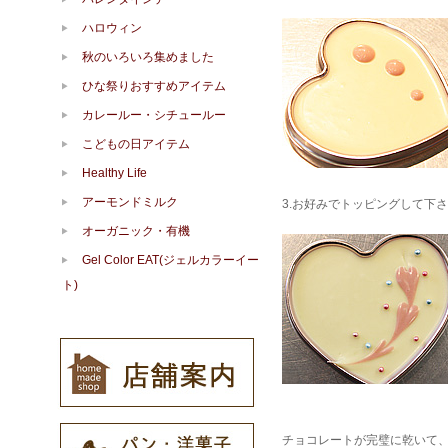
ハロウィン
秋のいろいろ集めました
ひな祭りおすすめアイテム
カレールー・シチュールー
こどもの日アイテム
Healthy Life
アーモンドミルク
3.お好みでトッピングして下
オーガニック・有機
Gel Color EAT(ジェルカラーイー
ト)
チョコレートが完璧に乾いて