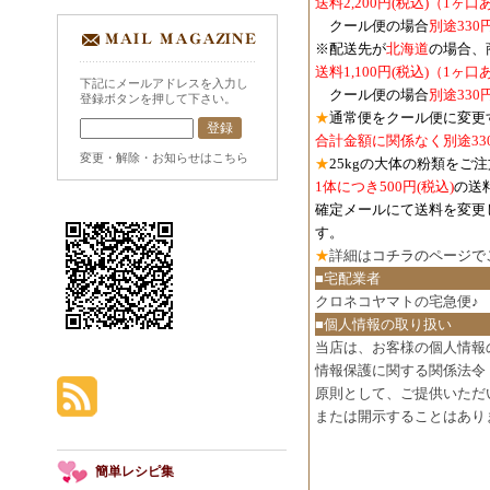
送料2,200円(税込)（1ヶ
クール便の場合
別途330
※配送先が
北海道
の場合、
送料1,100円
(税込)
（1ヶ口
下記にメールアドレスを入力し
クール便の場合
別途330
登録ボタンを押して下さい。
★
通常便をクール便に変更
合計金額に関係なく別途33
変更・解除・お知らせはこちら
★
25kgの大体の粉類をご
1体につき500円
(税込)
の送
確定メールにて送料を変更
す。
★
詳細は
コチラのページで
■宅配業者
クロネコヤマトの宅急便♪
■個人情報の取り扱い
当店は、お客様の個人情報
情報保護に関する関係法令
原則として、ご提供いただ
または開示することはあり
簡単レシピ集