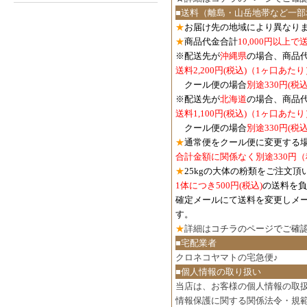
■送料（離島・山岳地帯など一部
★
お届け先の地域により異なりま
★
商品代金合計
10,000円以上
※配送先が
沖縄県
の場合、商品
送料2,200円(税込)（1ヶ口あたり
クール便の場合
別途330円(税込
※配送先が
北海道
の場合、商品
送料1,100円
(税込)
（1ヶ口あたり
クール便の場合
別途330円
(税込
★
通常便をクール便に変更する
合計金額に関係なく別途330円
★
25kgの大体の粉類をご注文頂
1体につき500円
(税込)
の送料を負
確定メールにて送料を変更しメ
す。
★
詳細は
コチラのページでご確
■宅配業者
クロネコヤマトの宅急便♪
■個人情報の取り扱い
当店は、お客様の個人情報の取
情報保護に関する関係法令・規