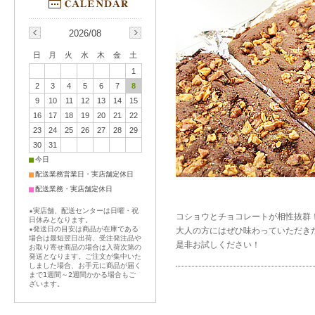
2026/08
日
月
火
水
木
金
土
1
2
3
4
5
6
7
8
9
10
11
12
13
14
15
16
17
18
19
20
21
22
23
24
25
26
27
28
29
30
31
■
今日
■
配送業務営業日・実店舗定休日
■
配送業務・実店舗定休日
★実店舗、配送センターは日曜・祝
コショウとチョコレートが相性抜群
日休みとなります。
★発送日の目安は商品が在庫である
大人の方にはぜひ味わっていただき
場合は最短翌日出荷、受注発注品や
是非お試しください！
お取り寄せ商品の場合は入荷次第の
発送となります。ご注文が集中いた
しました場合、お手元に商品が届く
まで1週間～2週間かかる場合もご
ざいます。