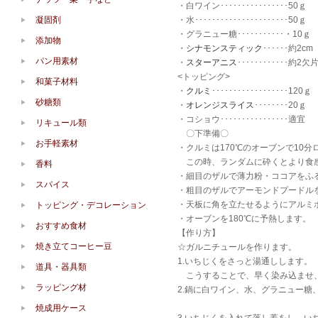
・白ワイン････････････････50ｇ
凝固剤
・水･･････････････････････50ｇ
・グラニュー糖･･･････････・10ｇ
添加物
・
シナモンスティック
･･････約2cm
パン用素材
・
スターアニス
････････････約2欠
<トッピング>
和菓子材料
・
クルミ
･･････････････････120ｇ
砂糖類
・
オレンジスライス
････････20ｇ
・コショウ････････････････適宜
リキュール類
〇下準備〇
お手軽素材
・クルミは170℃のオーブンで10
この時、ランダムに砕くとより食
香料
・細目のザルで薄力粉・ココアをふ
スパイス
・粗目のザルでアーモンドプードル
・天板に角を立たせるようにアルミ
トッピング・デコレーション
・オーブンを180℃に予熱します。
おすすめ食材
【作り方】
焼き立てコーヒー豆
☆ガルニチュールを作ります。
1.いちじくをさっと湯通しします。
道具・器具類
こうすることで、早く染み込ませ
ラッピング材
2.鍋に白ワイン、水、グラニュー
焼成用ケース