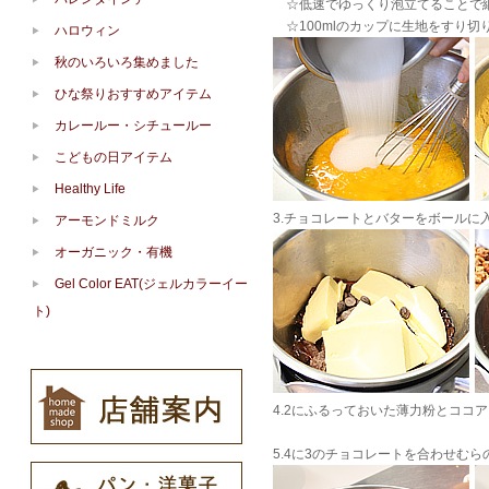
☆低速でゆっくり泡立てることで細
☆100mlのカップに生地をすり切
ハロウィン
秋のいろいろ集めました
ひな祭りおすすめアイテム
カレールー・シチュールー
こどもの日アイテム
Healthy Life
3.チョコレートとバターをボールに
アーモンドミルク
オーガニック・有機
Gel Color EAT(ジェルカラーイー
ト)
4.2にふるっておいた薄力粉とココ
5.4に3のチョコレートを合わせむ