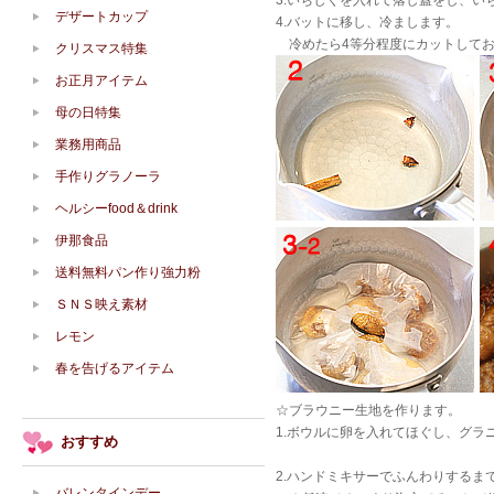
3.いちじくを入れて落し蓋をし、い
デザートカップ
4.バットに移し、冷まします。
冷めたら4等分程度にカットしてお
クリスマス特集
お正月アイテム
母の日特集
業務用商品
手作りグラノーラ
ヘルシーfood＆drink
伊那食品
送料無料パン作り強力粉
ＳＮＳ映え素材
レモン
春を告げるアイテム
☆ブラウニー生地を作ります。
1.ボウルに卵を入れてほぐし、グラ
おすすめ
2.ハンドミキサーでふんわりするま
バレンタインデー