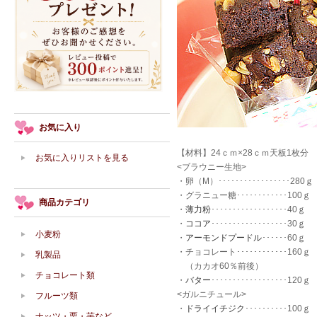
お気に入り
【材料】24ｃｍ×28ｃｍ天板1枚分
お気に入りリストを見る
<ブラウニー生地>
・卵（M）･････････････････280ｇ
・グラニュー糖････････････100ｇ
商品カテゴリ
・
薄力粉
･･････････････････40ｇ
・
ココア
･･････････････････30ｇ
小麦粉
・
アーモンドプードル
･･････60ｇ
・チョコレート････････････160ｇ
乳製品
（カカオ60％前後）
チョコレート類
・
バター
･･････････････････120ｇ
<ガルニチュール>
フルーツ類
・
ドライイチジク
･･････････100ｇ
ナッツ・栗・芋など