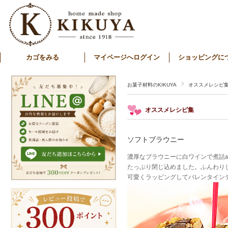
カゴをみる
マイページへログイン
ショッピングに
お菓子材料のKIKUYA
オススメレシピ
オススメレシピ集
ソフトブラウニー
濃厚なブラウニーに白ワインで煮詰
たっぷり閉じ込めました。ふんわり
可愛くラッピングしてバレンタイン