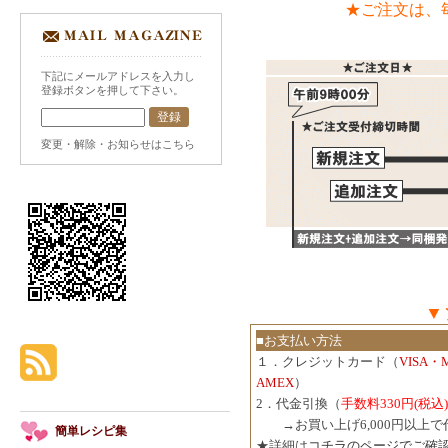
★ご注文は、
下記にメールアドレスを入力し
登録ボタンを押して下さい。
変更・解除・お知らせはこちら
▼
■お支払い方法
１．クレジットカード（
VISA・
AMEX
）
2．代金引換（
手数料330円(税込)
３．
→お買い上げ6,000円以上
簡単レシピ集
★詳細は
コチラのページでご確