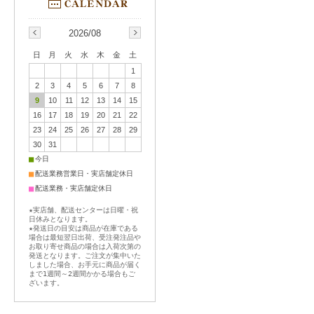
2026/08
日
月
火
水
木
金
土
1
2
3
4
5
6
7
8
9
10
11
12
13
14
15
16
17
18
19
20
21
22
23
24
25
26
27
28
29
30
31
■
今日
■
配送業務営業日・実店舗定休日
■
配送業務・実店舗定休日
★実店舗、配送センターは日曜・祝
日休みとなります。
★発送日の目安は商品が在庫である
場合は最短翌日出荷、受注発注品や
お取り寄せ商品の場合は入荷次第の
発送となります。ご注文が集中いた
しました場合、お手元に商品が届く
まで1週間～2週間かかる場合もご
ざいます。