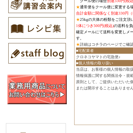
クール便の場合
別途330円
(税込
★
通常便をクール便に変更する
合計金額に関係なく別途330円
★
25kgの大体の粉類をご注文頂
1体につき500円
(税込)
の送料を負
確定メールにて送料を変更しメ
す。
★
詳細は
コチラのページでご確
■宅配業者
クロネコヤマトの宅急便♪
■個人情報の取り扱い
当店は、お客様の個人情報の取
情報保護に関する関係法令・規
原則として、ご提供いただいた
または開示することはありませ