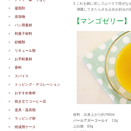
3.これを鍋に戻しゴムベラで混ぜな
凝固剤
沸騰してきたら火を止めお好みの
添加物
【マンゴゼリー】
パン用素材
和菓子材料
砂糖類
リキュール類
お手軽素材
香料
スパイス
トッピング・デコレーション
おすすめ食材
焼き立てコーヒー豆
道具・器具類
材料 出来上がり約790ml
ラッピング材
パールアガーゴールド
13g
上白糖 83g
焼成用ケース