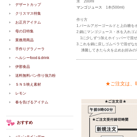
水 200ml
デザートカップ
マンゴジュース
1本(500ml)
クリスマス特集
作り方
お正月アイテム
1.パールアガーゴールドと上白糖を
母の日特集
2.鍋にマンゴジュース・水を入れゴ
1に少しずつ加えホイッパーで混ぜ
業務用商品
3.これを鍋に戻しゴムベラで混ぜな
手作りグラノーラ
沸騰してきたら火を止めお好みの
ヘルシーfood＆drink
伊那食品
送料無料パン作り強力粉
★ご注文は、
ＳＮＳ映え素材
レモン
春を告げるアイテム
おすすめ
バレンタインデー