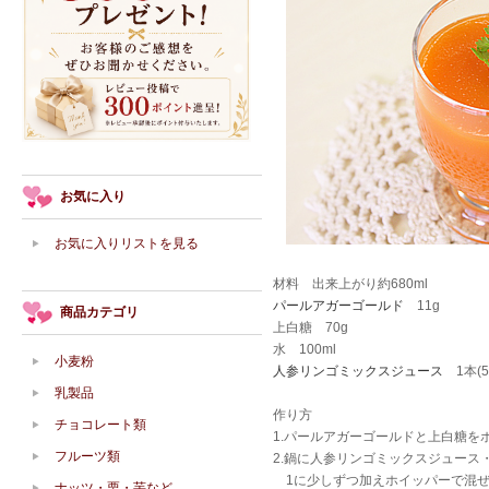
お気に入り
お気に入りリストを見る
材料 出来上がり約680ml
パールアガーゴールド
11g
商品カテゴリ
上白糖 70g
水 100ml
小麦粉
人参リンゴミックスジュース
1本(50
乳製品
作り方
チョコレート類
1.パールアガーゴールドと上白糖を
フルーツ類
2.鍋に人参リンゴミックスジュー
1に少しずつ加えホイッパーで混ぜ
ナッツ・栗・芋など