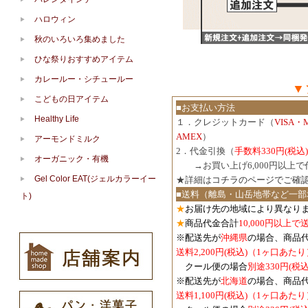
ハロウィン
秋のいろいろ集めました
ひな祭りおすすめアイテム
カレールー・シチュールー
▼
こどもの日アイテム
■お支払い方法
Healthy Life
１．クレジットカード（
VISA・
AMEX
）
アーモンドミルク
2．代金引換（
手数料330円(税込)
オーガニック・有機
３．
→お買い上げ6,000円以上
Gel Color EAT(ジェルカラーイー
★詳細は
コチラのページでご確
■送料（離島・山岳地帯など一部
ト)
★
お届け先の地域により異なりま
★
商品代金合計
10,000円以上
※配送先が
沖縄県
の場合、商品
送料2,200円(税込)（1ヶ口あたり
クール便の場合
別途330円(税込
※配送先が
北海道
の場合、商品
送料1,100円
(税込)
（1ヶ口あたり