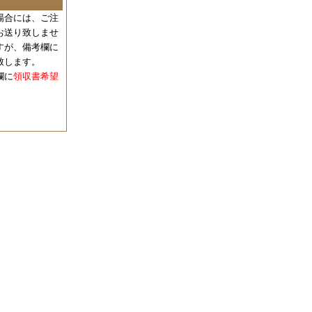
場合には、
ご注
お送り致しませ
すが、備考欄に
致します。
欄に
領収書希望