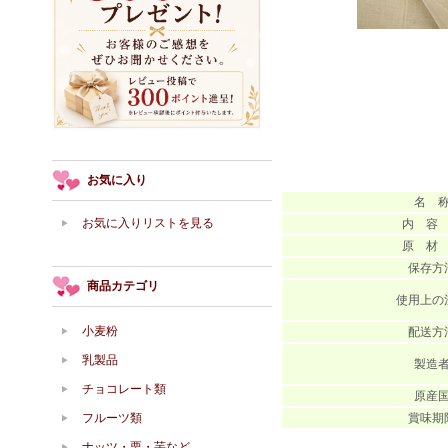
お気に入り
名 
お気に入りリストを見る
内 容
原 材
保存方
商品カテゴリ
使用上の
小麦粉
配送方
乳製品
製造
チョコレート類
原産
フルーツ類
賞味期
ナッツ・栗・芋など