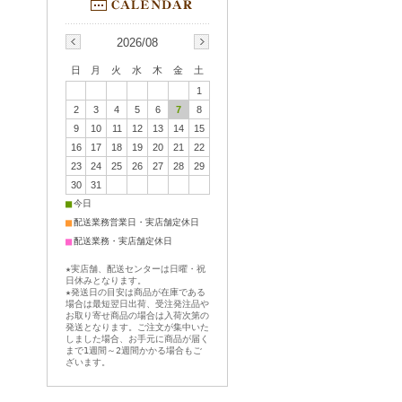
2026/08
日
月
火
水
木
金
土
1
2
3
4
5
6
7
8
9
10
11
12
13
14
15
16
17
18
19
20
21
22
23
24
25
26
27
28
29
30
31
■
今日
■
配送業務営業日・実店舗定休日
■
配送業務・実店舗定休日
★実店舗、配送センターは日曜・祝
日休みとなります。
★発送日の目安は商品が在庫である
場合は最短翌日出荷、受注発注品や
お取り寄せ商品の場合は入荷次第の
発送となります。ご注文が集中いた
しました場合、お手元に商品が届く
まで1週間～2週間かかる場合もご
ざいます。