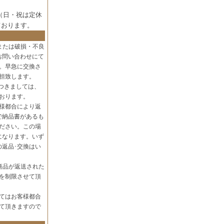
（日・祝は定休
ております。
または破損・不良
お問い合わせにて
。早急に交換さ
担致します。
つきましては、
おります。
様都合により返
で納品書があるも
ださい。この場
になります。いず
の返品･交換はい
商品が返送された
を制限させて頂
てはお客様都合
て頂きますので