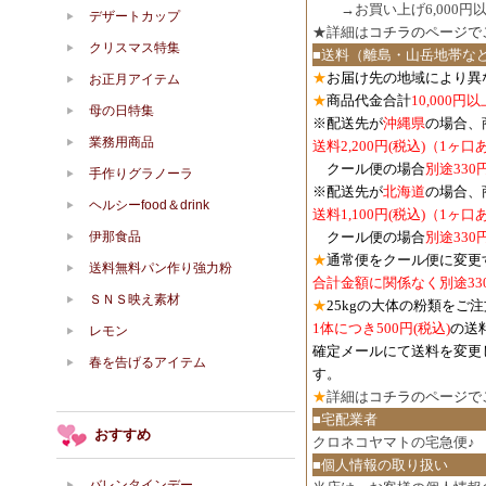
３．
→お買い上げ6,000
デザートカップ
★詳細は
コチラのページで
クリスマス特集
■送料（離島・山岳地帯な
★
お届け先の地域により異
お正月アイテム
★
商品代金合計
10,000
母の日特集
※配送先が
沖縄県
の場合、
業務用商品
送料2,200円(税込)（1ヶ
クール便の場合
別途330
手作りグラノーラ
※配送先が
北海道
の場合、
ヘルシーfood＆drink
送料1,100円
(税込)
（1ヶ口
伊那食品
クール便の場合
別途330
★
通常便をクール便に変更
送料無料パン作り強力粉
合計金額に関係なく別途33
ＳＮＳ映え素材
★
25kgの大体の粉類をご
1体につき500円
(税込)
の送
レモン
確定メールにて送料を変更
春を告げるアイテム
す。
★
詳細は
コチラのページで
■宅配業者
おすすめ
クロネコヤマトの宅急便♪
■個人情報の取り扱い
バレンタインデー