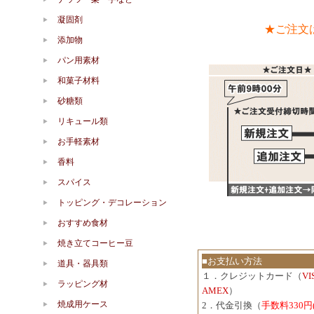
凝固剤
★ご注文
添加物
パン用素材
和菓子材料
砂糖類
リキュール類
お手軽素材
香料
スパイス
トッピング・デコレーション
おすすめ食材
焼き立てコーヒー豆
■お支払い方法
道具・器具類
１．クレジットカード（
V
ラッピング材
AMEX
）
焼成用ケース
2．代金引換（
手数料330円