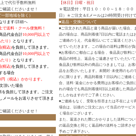
円以上で代引手数料無料
【休日】日曜・祝日
ご確認
くださいませ！
★
電話受付：平日１０：００～１８：００
ど一部地域を除く）
日）
★
ご注文＆Eメールは24時間受け付け
なります/
詳細へ
■返品・交換について
円以上で送料・クール便無料！
■
ご注文された商品と違う商品が届いた場合、
商品代金合計
10,000円以上で
品の場合は、商品到着後7日以内に電話または
ご連絡のうえ、代金着払いにてご返送ください
口あたり）
となります。
せていただきます。この場合の送料は弊社が負
円(税込)
を負担して頂きます。
■
お客様のご都合による場合 、食品及び飲料に
商品代金合計
10,000円以上で
商品の特性上、返品をご遠慮させていただいて
あたり）
となります。
食品及び飲料以外の商品につきましては、お客
円
(税込)
を負担して頂きます。
品をお受けいたします。未開封･未使用のもの
する場合
のに限ります。商品到着後７日以内にご連絡く
0円（税込）かかります。
合、送料･返金にかかる費用はお客様のご負担
注文頂いた場合
れの場合でも商品到着後8日以上経過した商品
料を負担して頂きます。ご注文
たしかねますのでご了承ください。
しメールをお送りさせて頂きま
■
ご連絡もなく、受取を拒否または不在により
場合は、以後のご注文において当店のサービス
ご確認
くださいませ！
く場合がございます。
また、返送された際にかかりました送料につい
の返品交換と同じく返品時の送料をご請求させ
予めご了承下さい。