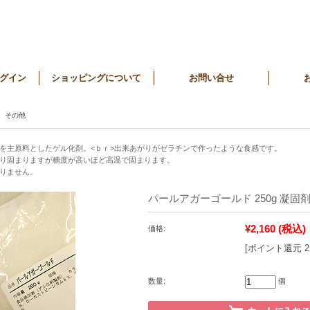
グイン
ショッピングについて
お問い合せ
その他
を主原料としたゲル化剤。<ｂｒ>出来あがりがゼラチンで作ったような食感です。
っくり固まりますが糖度が高いほど高温で固まります。
りません。
パールアガーゴールド 250g 凝固
¥2,160
(税込)
価格:
[ポイント還元 
数量:
個