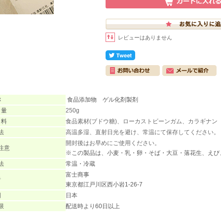
レビューはありません
称
食品添加物 ゲル化剤製剤
 量
250g
 料
食品素材(ブドウ糖)、ローカストビーンガム、カラギナン
法
高温多湿、直射日光を避け、常温にて保存してください。
開封後はお早めにご使用ください。
注意
※この製品は、小麦・乳・卵・そば・大豆・落花生、えび
法
常温・冷蔵
富士商事
者
東京都
江戸川区
西小岩1-26-7
国
日本
限
配送時より60日以上