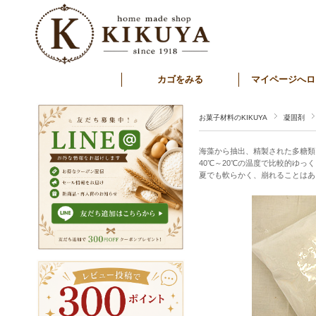
カゴをみる
マイページへロ
お菓子材料のKIKUYA
凝固剤
海藻から抽出、精製された多糖類
40℃～20℃の温度で比較的ゆ
夏でも軟らかく、崩れることはあ