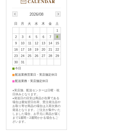
2026/08
日
月
火
水
木
金
土
1
2
3
4
5
6
7
8
9
10
11
12
13
14
15
16
17
18
19
20
21
22
23
24
25
26
27
28
29
30
31
■
今日
■
配送業務営業日・実店舗定休日
■
配送業務・実店舗定休日
★実店舗、配送センターは日曜・祝
日休みとなります。
★発送日の目安は商品が在庫である
場合は最短翌日出荷、受注発注品や
お取り寄せ商品の場合は入荷次第の
発送となります。ご注文が集中いた
しました場合、お手元に商品が届く
まで1週間～2週間かかる場合もご
ざいます。