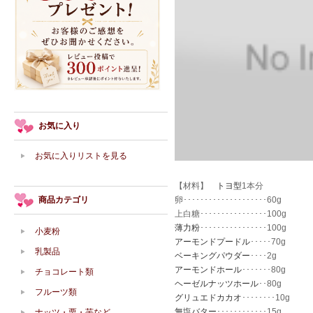
お気に入り
お気に入りリストを見る
【材料】
トヨ型
1本分
商品カテゴリ
卵････････････････････60g
上白糖････････････････100g
薄力粉
････････････････100g
小麦粉
アーモンドプードル
･････70g
乳製品
ベーキングパウダー
････2g
アーモンドホール
･･･････80g
チョコレート類
ヘーゼルナッツホール
･･80g
フルーツ類
グリュエドカカオ
････････10g
無塩バター
････････････15g
ナッツ・栗・芋など