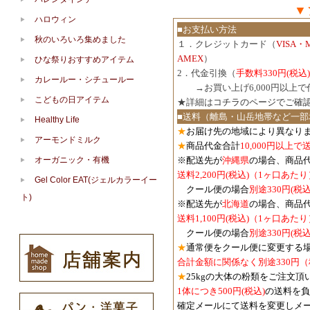
▼
ハロウィン
■お支払い方法
秋のいろいろ集めました
１．クレジットカード（
VISA・
AMEX
）
ひな祭りおすすめアイテム
2．代金引換（
手数料330円(税込)
カレールー・シチュールー
３．
→お買い上げ6,000円以上
こどもの日アイテム
★詳細は
コチラのページでご確
■送料（離島・山岳地帯など一部
Healthy Life
★
お届け先の地域により異なりま
アーモンドミルク
★
商品代金合計
10,000円以上
オーガニック・有機
※配送先が
沖縄県
の場合、商品
送料2,200円(税込)（1ヶ口あたり
Gel Color EAT(ジェルカラーイー
クール便の場合
別途330円(税込
ト)
※配送先が
北海道
の場合、商品
送料1,100円
(税込)
（1ヶ口あたり
クール便の場合
別途330円
(税込
★
通常便をクール便に変更する
合計金額に関係なく別途330円
★
25kgの大体の粉類をご注文頂
1体につき500円
(税込)
の送料を負
確定メールにて送料を変更しメ