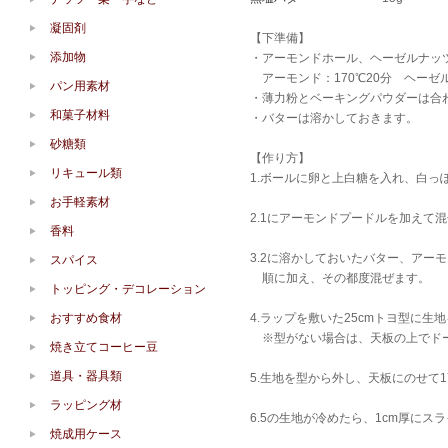
凝固剤
【下準備】
添加物
・アーモンドホール、ヘーゼルナッ
アーモンド：170℃20分 ヘーゼル
パン用素材
・薄力粉とベーキングパウダーは合
和菓子材料
・バターは溶かしておきます。
砂糖類
【作り方】
リキュール類
1.ボールに卵と上白糖を入れ、白っ
お手軽素材
2.1にアーモンドプードルを加えて
香料
3.2に溶かしておいたバター、アー
スパイス
順に加え、その都度混ぜます。
トッピング・デコレーション
おすすめ食材
4.ラップを敷いた25cmトヨ型に生
※型がない場合は、天板の上でドー
焼き立てコーヒー豆
道具・器具類
5.生地を型から外し、天板にのせて1
ラッピング材
6.5の生地が冷めたら、1cm厚にスラ
焼成用ケース