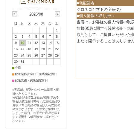
■宅配業者
クロネコヤマトの宅急便♪
2026/08
■個人情報の取り扱い
当店は、お客様の個人情報の取
日
月
火
水
木
金
土
情報保護に関する関係法令・規
1
原則として、ご提供いただいた
2
3
4
5
6
7
8
または開示することはありませ
9
10
11
12
13
14
15
16
17
18
19
20
21
22
23
24
25
26
27
28
29
30
31
■
今日
■
配送業務営業日・実店舗定休日
■
配送業務・実店舗定休日
★実店舗、配送センターは日曜・祝
日休みとなります。
★発送日の目安は商品が在庫である
場合は最短翌日出荷、受注発注品や
お取り寄せ商品の場合は入荷次第の
発送となります。ご注文が集中いた
しました場合、お手元に商品が届く
まで1週間～2週間かかる場合もご
ざいます。