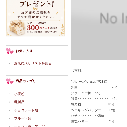
お気に入り
お気に入りリストを見る
【材料】
商品カテゴリ
[プレーン]
シェル型18個
卵白････････････････････90g
グラニュー糖
･･65g
小麦粉
卵黄････････････････････45g
乳製品
薄力粉
････････････････85g
ベーキングパウダー
････1.5g
チョコレート類
ハチミツ
････････30g
フルーツ類
無塩バター
････････････75g
ナッツ・栗・芋など