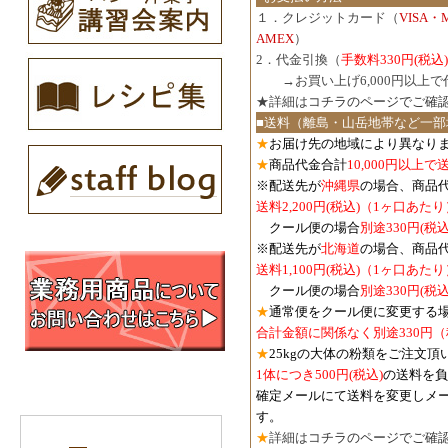
１．クレジットカード（
VISA・
AMEX
）
2．代金引換（
手数料330円(税込)
３．
→お買い上げ6,000円以上
★詳細は
コチラのページでご確
■送料（離島・山岳地帯など一部
★
お届け先の地域により異なりま
★
商品代金合計
10,000円以上
※配送先が
沖縄県
の場合、商品
送料2,200円(税込)（1ヶ口あたり
クール便の場合
別途330円(税込
※配送先が
北海道
の場合、商品
送料1,100円
(税込)
（1ヶ口あたり
クール便の場合
別途330円
(税込
★
通常便をクール便に変更する
合計金額に関係なく別途330円
★
25kgの大体の粉類をご注文頂
1体につき500円
(税込)
の送料を負
確定メールにて送料を変更しメ
す。
★
詳細は
コチラのページでご確