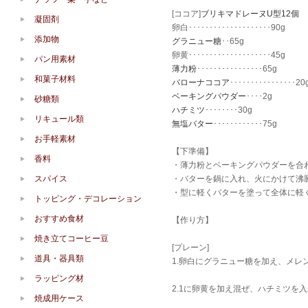
[ココア]
ブリキマドレーヌU型12個
凝固剤
卵白････････････････････90g
添加物
グラニュー糖
･･65g
卵黄････････････････････45g
パン用素材
薄力粉
････････････････65g
和菓子材料
バローナココア
････････････････20
ベーキングパウダー
････2g
砂糖類
ハチミツ
････････30g
リキュール類
無塩バター
････････････75g
お手軽素材
【下準備】
香料
・薄力粉とベーキングパウダーを合
スパイス
・バターを鍋に入れ、火にかけて沸騰
・型に軽くバターを塗って全体に軽
トッピング・デコレーション
おすすめ食材
【作り方】
焼き立てコーヒー豆
[プレーン]
道具・器具類
1.卵白にグラニュー糖を加え、メレ
ラッピング材
2.1に卵黄を加え混ぜ、ハチミツを
焼成用ケース