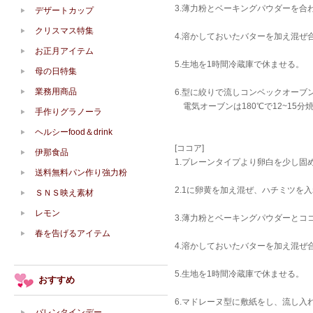
3.薄力粉とベーキングパウダーを合
デザートカップ
クリスマス特集
4.溶かしておいたバターを加え混ぜ
お正月アイテム
5.生地を1時間冷蔵庫で休ませる。
母の日特集
業務用商品
6.型に絞りで流しコンベックオーブンな
電気オーブンは180℃で12~15分
手作りグラノーラ
ヘルシーfood＆drink
[ココア]
伊那食品
1.プレーンタイプより卵白を少し固
送料無料パン作り強力粉
2.1に卵黄を加え混ぜ、ハチミツを
ＳＮＳ映え素材
レモン
3.薄力粉とベーキングパウダーと
春を告げるアイテム
4.溶かしておいたバターを加え混ぜ
5.生地を1時間冷蔵庫で休ませる。
おすすめ
6.マドレーヌ型に敷紙をし、流し入
バレンタインデー