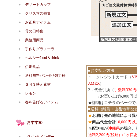
デザートカップ
クリスマス特集
お正月アイテム
母の日特集
業務用商品
手作りグラノーラ
ヘルシーfood＆drink
伊那食品
■お支払い方法
送料無料パン作り強力粉
１．クレジットカード（
V
AMEX
）
ＳＮＳ映え素材
2．代金引換（
手数料330円
レモン
３．
→お買い上げ6,000
春を告げるアイテム
★詳細は
コチラのページで
■送料（離島・山岳地帯な
★
お届け先の地域により異
★
商品代金合計
10,000
おすすめ
※配送先が
沖縄県
の場合、
送料2,200円(税込)（1ヶ
バレンタインデー