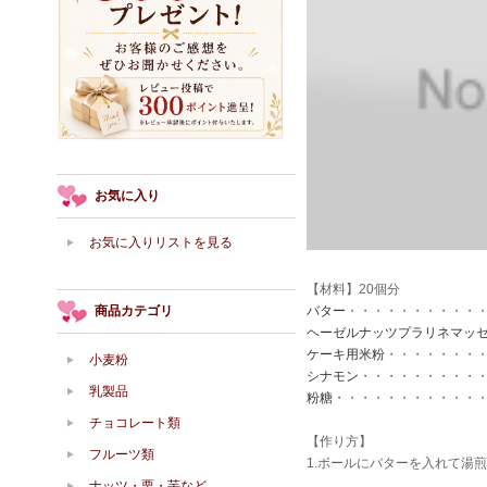
お気に入り
お気に入りリストを見る
【材料】20個分
商品カテゴリ
バター
・・・・・・・・・・・
ヘーゼルナッツプラリネマッ
ケーキ用米粉
・・・・・・・・
小麦粉
シナモン
・・・・・・・・・・
乳製品
粉糖
・・・・・・・・・・・・
チョコレート類
【作り方】
フルーツ類
1.ボールにバターを入れて湯
ナッツ・栗・芋など