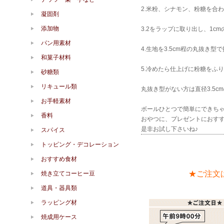
2.米粉、シナモン、粉糖を合
凝固剤
添加物
3.2をラップに取り出し、1c
パン用素材
4.生地を3.5cm程の丸抜き型
和菓子材料
5.冷めたら仕上げに粉糖をふ
砂糖類
リキュール類
丸抜き型がない方は直径3.5
お手軽素材
ボールひとつで簡単にできち
香料
おやつに、プレゼントにおす
是非お試し下さいね♪
スパイス
トッピング・デコレーション
おすすめ食材
★ご注文
焼き立てコーヒー豆
道具・器具類
ラッピング材
焼成用ケース