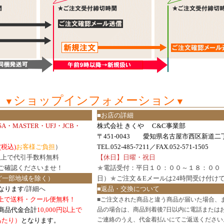
ショップインフォメーション
▼
▼
■お店の詳細
ISA・MASTER・UFJ・JCB・
株式会社 きくや C&C事業部
〒451-0043 愛知県名古屋市西区新道二丁
(税込)
お客様ご負担
）
TEL.052-485-7211／FAX.052-571-1505
円以上で代引手数料無料
【休日】日曜・祝日
ご確認
くださいませ！
★
電話受付：平日１０：００～１８：００
ど一部地域を除く）
日）
★
ご注文＆Eメールは24時間受け付け
なります/
詳細へ
■返品・交換について
円以上で送料・クール便無料！
■
ご注文された商品と違う商品が届いた場合、
商品代金合計
10,000円以上で
品の場合は、商品到着後7日以内に電話または
ご連絡のうえ、代金着払いにてご返送ください
口あたり）
となります。