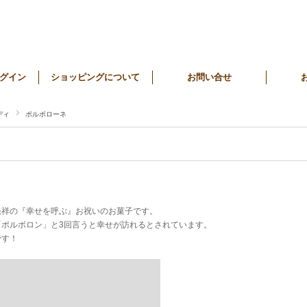
グイン
ショッピングについて
お問い合せ
ディ
ポルボローネ
発祥の『幸せを呼ぶ』お祝いのお菓子です。
「ポルボロン」と3回言うと幸せが訪れるとされています。
です！