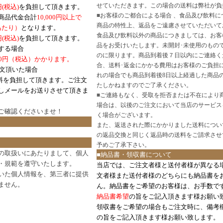
せていただきます。この場合の送料は弊社が負
円(税込)
を負担して頂きます。
■
お客様のご都合による場合 、食品及び飲料に
商品代金合計
10,000円以上で
商品の特性上、返品をご遠慮させていただいて
あたり）
となります。
食品及び飲料以外の商品につきましては、お客
円
(税込)
を負担して頂きます。
品をお受けいたします。未開封･未使用のもの
する場合
のに限ります。商品到着後７日以内にご連絡く
0円（税込）かかります。
合、送料･返金にかかる費用はお客様のご負担
注文頂いた場合
れの場合でも商品到着後8日以上経過した商品
料を負担して頂きます。ご注文
たしかねますのでご了承ください。
しメールをお送りさせて頂きま
■
ご連絡もなく、受取を拒否または不在により
場合は、以後のご注文において当店のサービス
ご確認
くださいませ！
く場合がございます。
また、返送された際にかかりました送料につい
の返品交換と同じく返品時の送料をご請求させ
予めご了承下さい。
の取扱いにあたりまして、個人
■納品書・領収書について
・規範を遵守いたします。
当店では、ご注文者様と送付者様が異なる
いた個人情報を、第三者に提供
文者様また送付者様のどちらにも納品書を
ません。
ん。納品書をご希望のお客様は、お手数で
納品書希望
の旨をご記入頂きます様お願い
領収書をご希望の場合もご注文時に、備考
の旨をご記入頂きます様お願い致します。