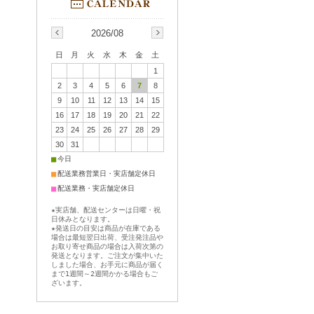
2026/08
日
月
火
水
木
金
土
1
2
3
4
5
6
7
8
9
10
11
12
13
14
15
16
17
18
19
20
21
22
23
24
25
26
27
28
29
30
31
■
今日
■
配送業務営業日・実店舗定休日
■
配送業務・実店舗定休日
★実店舗、配送センターは日曜・祝
日休みとなります。
★発送日の目安は商品が在庫である
場合は最短翌日出荷、受注発注品や
お取り寄せ商品の場合は入荷次第の
発送となります。ご注文が集中いた
しました場合、お手元に商品が届く
まで1週間～2週間かかる場合もご
ざいます。