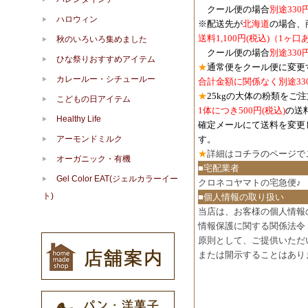
クール便の場合
別途330
ハロウィン
※配送先が
北海道
の場合、
送料1,100円
(税込)
（1ヶ口
秋のいろいろ集めました
クール便の場合
別途330
ひな祭りおすすめアイテム
★
通常便をクール便に変更
カレールー・シチュールー
合計金額に関係なく別途33
★
25kgの大体の粉類をご
こどもの日アイテム
1体につき500円
(税込)
の送
Healthy Life
確定メールにて送料を変更
アーモンドミルク
す。
★
詳細は
コチラのページで
オーガニック・有機
■宅配業者
Gel Color EAT(ジェルカラーイー
クロネコヤマトの宅急便♪
ト)
■個人情報の取り扱い
当店は、お客様の個人情報
情報保護に関する関係法令
原則として、ご提供いただ
または開示することはあり