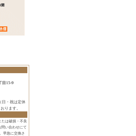
目15-9
（日・祝は定休
ております。
または破損・不良
お問い合わせにて
。早急に交換さ