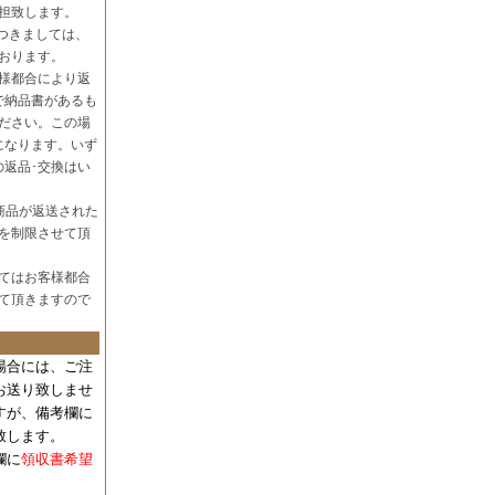
担致します。
つきましては、
おります。
様都合により返
で納品書があるも
ださい。この場
になります。いず
の返品･交換はい
商品が返送された
を制限させて頂
てはお客様都合
て頂きますので
場合には、
ご注
お送り致しませ
すが、備考欄に
致します。
欄に
領収書希望