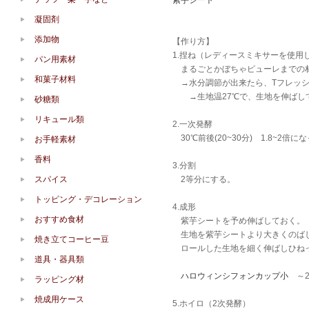
紫芋シート
凝固剤
添加物
【作り方】
1.捏ね（レディースミキサーを使用
パン用素材
まるごとかぼちゃピューレまでの材
和菓子材料
→水分調節が出来たら、Tフレッシュ
→生地温27℃で、生地を伸ばして
砂糖類
リキュール類
2.一次発酵
30℃前後(20~30分) 1.8~2倍
お手軽素材
香料
3.分割
スパイス
2等分にする。
トッピング・デコレーション
4.成形
おすすめ食材
紫芋シートを予め伸ばしておく。
生地を紫芋シートより大きくのば
焼き立てコーヒー豆
ロールした生地を細く伸ばしひね
道具・器具類
ハロウィンシフォンカップ小
～2
ラッピング材
焼成用ケース
5.ホイロ（2次発酵）