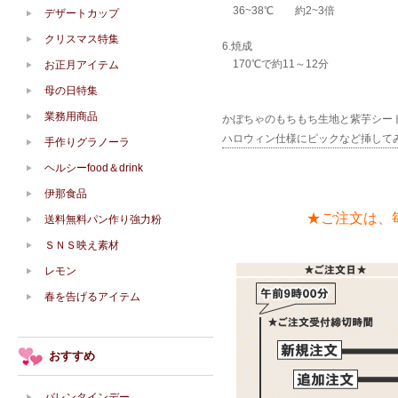
36~38℃ 約2~3倍
デザートカップ
クリスマス特集
6.焼成
170℃で約11～12分
お正月アイテム
母の日特集
業務用商品
かぼちゃのもちもち生地と紫芋シー
ハロウィン仕様にピックなど挿して
手作りグラノーラ
ヘルシーfood＆drink
伊那食品
★ご注文は、
送料無料パン作り強力粉
ＳＮＳ映え素材
レモン
春を告げるアイテム
おすすめ
バレンタインデー