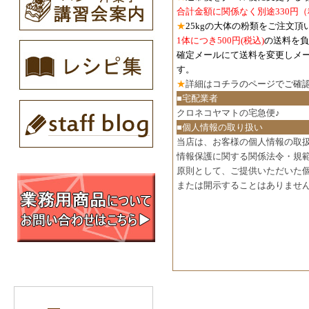
合計金額に関係なく別途330円
★
25kgの大体の粉類をご注文頂
1体につき500円
(税込)
の送料を負
確定メールにて送料を変更しメ
す。
★
詳細は
コチラのページでご確
■宅配業者
クロネコヤマトの宅急便♪
■個人情報の取り扱い
当店は、お客様の個人情報の取
情報保護に関する関係法令・規
原則として、ご提供いただいた
または開示することはありませ