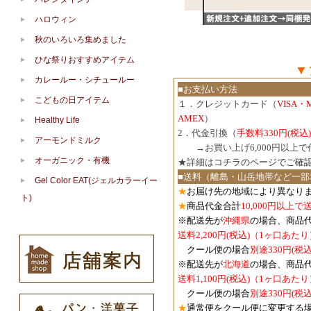
ハロウィン
秋のいろいろ集めました
ひな祭りおすすめアイテム
▼
カレールー・シチュールー
■お支払い方法
こどもの日アイテム
１．クレジットカード（
VISA・
AMEX
）
Healthy Life
2．代金引換（
手数料330円(税込)
アーモンドミルク
３．
→お買い上げ6,000円以上
オーガニック・有機
★詳細は
コチラのページでご確
■送料（離島・山岳地帯など一部
Gel Color EAT(ジェルカラーイー
★
お届け先の地域により異なりま
ト)
★
商品代金合計
10,000円以上
※配送先が
沖縄県
の場合、商品
送料2,200円(税込)（1ヶ口あたり
クール便の場合
別途330円(税込
※配送先が
北海道
の場合、商品
送料1,100円
(税込)
（1ヶ口あたり
クール便の場合
別途330円
(税込
★
通常便をクール便に変更する