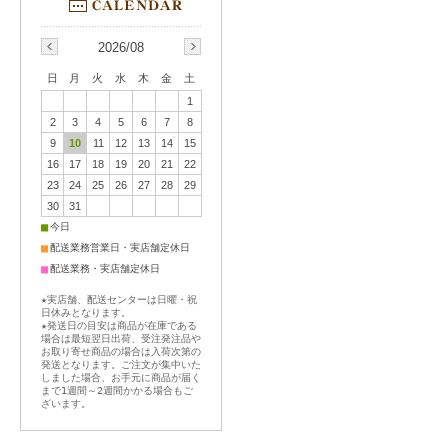
2026/08
日
月
火
水
木
金
土
1
2
3
4
5
6
7
8
9
10
11
12
13
14
15
16
17
18
19
20
21
22
23
24
25
26
27
28
29
30
31
■
今日
■
配送業務営業日・実店舗定休日
■
配送業務・実店舗定休日
★実店舗、配送センターは日曜・祝
日休みとなります。
★発送日の目安は商品が在庫である
場合は最短翌日出荷、受注発注品や
お取り寄せ商品の場合は入荷次第の
発送となります。ご注文が集中いた
しました場合、お手元に商品が届く
まで1週間～2週間かかる場合もご
ざいます。