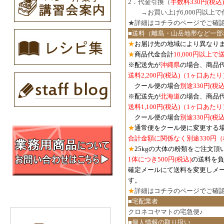
2．代金引換（
手数料330円(税込)
３．
→お買い上げ6,000円以上
★詳細は
コチラのページでご確
■送料（離島・山岳地帯など一部
★
お届け先の地域により異なりま
★
商品代金合計
10,000円以上
※配送先が
沖縄県
の場合、商品
送料2,200円(税込)（1ヶ口あたり
クール便の場合
別途330円(税込
※配送先が
北海道
の場合、商品
送料1,100円
(税込)
（1ヶ口あたり
クール便の場合
別途330円
(税込
★
通常便をクール便に変更する
合計金額に関係なく別途330円
★
25kgの大体の粉類をご注文頂
1体につき500円
(税込)
の送料を負
確定メールにて送料を変更しメ
す。
★
詳細は
コチラのページでご確
■宅配業者
クロネコヤマトの宅急便♪
■個人情報の取り扱い