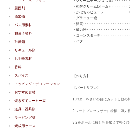
・
クリームチーズ(よつ葉)
･････････
・
発酵クリーム(オーム)
･･･････････
凝固剤
・
かぼちゃピューレ
･･････････････
添加物
・
グラニュー糖
･･････････････････
・卵黄･･････････････････････････
パン用素材
・
薄力粉
････････････････････････
和菓子材料
・
コーンスターチ
････････････････
・
バター
････････････････････････
砂糖類
リキュール類
お手軽素材
香料
スパイス
【作り方】
トッピング・デコレーション
【パートサブレ】
おすすめ食材
1.バターをさいの目にカットし他の
焼き立てコーヒー豆
道具・器具類
2.フードプロセッサーに粉糖・薄
ラッピング材
3.2をボールに移し卵を加えて軽く
焼成用ケース