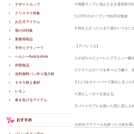
4.両面ラップに包んだまま直径約1
デザートカップ
クリスマス特集
5.170℃のオーブンで約25分焼成。
お正月アイテム
6.焼き上がったらまだ温かいうちに
母の日特集
業務用商品
【アパレイユ】
手作りグラノーラ
ヘルシーfood＆drink
1.かぼちゃピューレにグラニュー糖
伊那食品
2.クリームチーズを木べらで練り
送料無料パン作り強力粉
3.1と2をホイッパーで混ぜふるっ
ＳＮＳ映え素材
レモン
4.溶かしバターを加える。
春を告げるアイテム
5.パートサブレを抜いた型に流し入れ
おすすめ
お好みでクリームを絞ったり絵を描
バレンタインデー