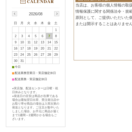
当店は、お客様の個人情報の取
情報保護に関する関係法令・規
2026/08
原則として、ご提供いただいた
日
月
火
水
木
金
土
または開示することはありませ
1
2
3
4
5
6
7
8
9
10
11
12
13
14
15
16
17
18
19
20
21
22
23
24
25
26
27
28
29
30
31
■
今日
■
配送業務営業日・実店舗定休日
■
配送業務・実店舗定休日
★実店舗、配送センターは日曜・祝
日休みとなります。
★発送日の目安は商品が在庫である
場合は最短翌日出荷、受注発注品や
お取り寄せ商品の場合は入荷次第の
発送となります。ご注文が集中いた
しました場合、お手元に商品が届く
まで1週間～2週間かかる場合もご
ざいます。