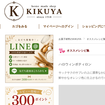
カゴをみる
マイページへログイン
ショッピングに
お菓子材料のKIKUYA
オススメレシピ
オススメレシピ集
ハロウィンポティロン
サックサクのサブレの上に濃厚なか
鮮やかなオレンジ色に仕上がるので