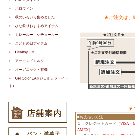
ハロウィン
★ご注文は、
秋のいろいろ集めました
ひな祭りおすすめアイテム
カレールー・シチュールー
こどもの日アイテム
Healthy Life
アーモンドミルク
オーガニック・有機
Gel Color EAT(ジェルカラーイー
ト)
▼
■お支払い方法
１．クレジットカード（
VISA・
AMEX
）