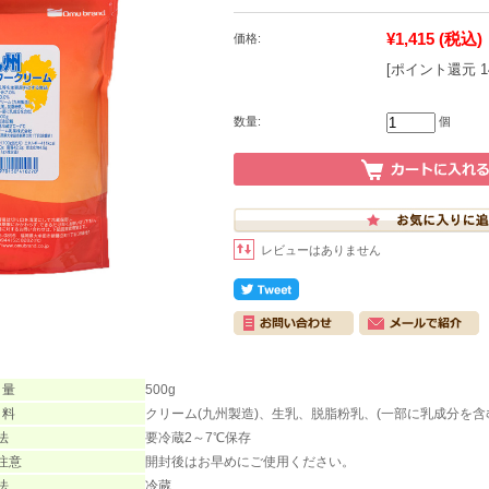
¥1,415
(税込)
価格:
[ポイント還元 
数量:
個
レビューはありません
 量
500g
 料
クリーム(九州製造)、生乳、脱脂粉乳、(一部に乳成分を含
法
要冷蔵2～7℃保存
注意
開封後はお早めにご使用ください。
法
冷蔵