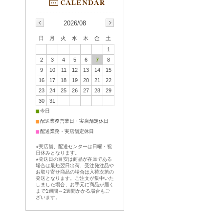
2026/08
日
月
火
水
木
金
土
1
2
3
4
5
6
7
8
9
10
11
12
13
14
15
16
17
18
19
20
21
22
23
24
25
26
27
28
29
30
31
■
今日
■
配送業務営業日・実店舗定休日
■
配送業務・実店舗定休日
★実店舗、配送センターは日曜・祝
日休みとなります。
★発送日の目安は商品が在庫である
場合は最短翌日出荷、受注発注品や
お取り寄せ商品の場合は入荷次第の
発送となります。ご注文が集中いた
しました場合、お手元に商品が届く
まで1週間～2週間かかる場合もご
ざいます。