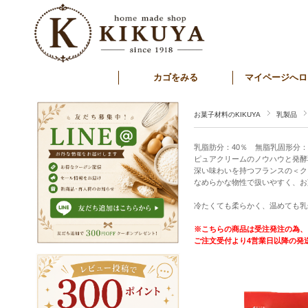
カゴをみる
マイページへロ
お菓子材料のKIKUYA
乳製品
乳脂肪分：40％ 無脂乳固形分：
ピュアクリームのノウハウと発酵
深い味わいを持つフランスの＜ク
なめらかな物性で扱いやすく、お
冷たくても柔らかく、温めても乳
※こちらの商品は受注発注の為、
ご注文受付より4営業日以降の発