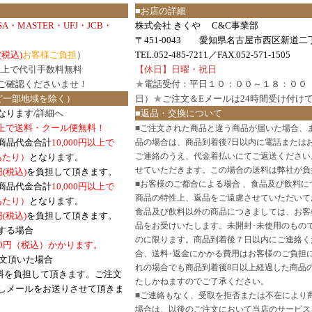
■お店の詳細
ISA・MASTER・UFJ・JCB・
株式会社 きくや C&C事業部
〒451-0043 愛知県名古屋市西区新道二丁
(税込)
お客様ご負担
）
TEL.052-485-7211／FAX.052-571-1505
円以上で代引手数料無料
【休日】日曜・祝日
ご確認
くださいませ！
★
電話受付：平日１０：００～１８：００
ど一部地域を除く）
日）
★
ご注文＆Eメールは24時間受け付け
なります/
詳細へ
■返品・交換について
円以上で送料・クール便無料！
■
ご注文された商品と違う商品が届いた場合、
商品代金合計
10,000円以上で
品の場合は、商品到着後7日以内に電話または
ご連絡のうえ、代金着払いにてご返送ください
口あたり）
となります。
せていただきます。この場合の送料は弊社が負
円(税込)
を負担して頂きます。
■
お客様のご都合による場合 、食品及び飲料に
商品代金合計
10,000円以上で
商品の特性上、返品をご遠慮させていただいて
あたり）
となります。
食品及び飲料以外の商品につきましては、お客
円
(税込)
を負担して頂きます。
品をお受けいたします。未開封･未使用のもの
する場合
のに限ります。商品到着後７日以内にご連絡く
0円（税込）かかります。
合、送料･返金にかかる費用はお客様のご負担
注文頂いた場合
れの場合でも商品到着後8日以上経過した商品
料を負担して頂きます。ご注文
たしかねますのでご了承ください。
しメールをお送りさせて頂きま
■
ご連絡もなく、受取を拒否または不在により
場合は、以後のご注文において当店のサービス