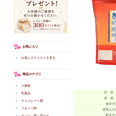
お気に入り
お気に入りリストを見る
商品カテゴリ
小麦粉
内 容
乳製品
原 材
チョコレート類
保存方
フルーツ類
使用上の
配送方
ナッツ・栗・芋など