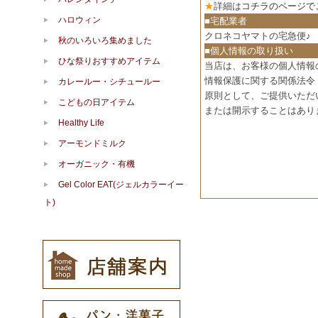
★
詳細は
コチラのページで
ハロウィン
■宅配業者
クロネコヤマトの宅急便♪
秋のいろいろ集めました
■個人情報の取り扱い
ひな祭りおすすめアイテム
当店は、お客様の個人情報
情報保護に関する関係法令
カレールー・シチュールー
原則として、ご提供いただ
こどもの日アイテム
または開示することはあり
Healthy Life
アーモンドミルク
オーガニック・有機
Gel Color EAT(ジェルカラーイー
ト)