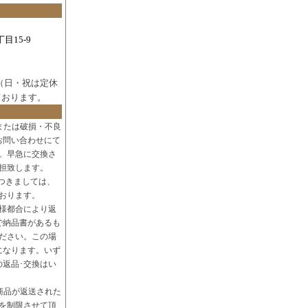
目15-9
（日・祝は定休
ております。
または破損・不良
お問い合わせにて
。早急に交換さ
担致します。
つきましては、
おります。
様都合により返
で納品書があるも
ださい。この場
になります。いず
の返品･交換はい
商品が返送された
を制限させて頂