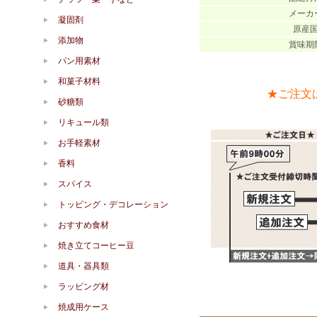
メーカ
凝固剤
原産
添加物
賞味期
パン用素材
和菓子材料
★ご注文
砂糖類
リキュール類
お手軽素材
香料
スパイス
トッピング・デコレーション
おすすめ食材
焼き立てコーヒー豆
道具・器具類
ラッピング材
焼成用ケース