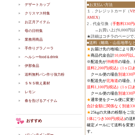
デザートカップ
■お支払い方法
１．クレジットカード（
V
クリスマス特集
AMEX
）
お正月アイテム
2．代金引換（
手数料330円
３．
→お買い上げ6,000
母の日特集
★詳細は
コチラのページで
業務用商品
■送料（離島・山岳地帯な
手作りグラノーラ
★
お届け先の地域により異
★
商品代金合計
10,000
ヘルシーfood＆drink
※配送先が
沖縄県
の場合、
伊那食品
送料2,200円(税込)（1ヶ
クール便の場合
別途330
送料無料パン作り強力粉
※配送先が
北海道
の場合、
ＳＮＳ映え素材
送料1,100円
(税込)
（1ヶ口
レモン
クール便の場合
別途330
★
通常便をクール便に変更
春を告げるアイテム
合計金額に関係なく別途33
★
25kgの大体の粉類をご
1体につき500円
(税込)
の送
おすすめ
確定メールにて送料を変更
す。
バレンタインデー