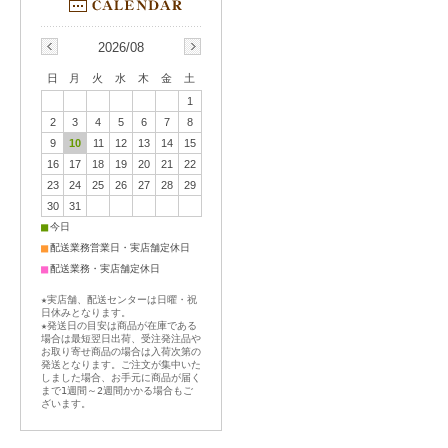
2026/08
日
月
火
水
木
金
土
1
2
3
4
5
6
7
8
9
10
11
12
13
14
15
16
17
18
19
20
21
22
23
24
25
26
27
28
29
30
31
■
今日
■
配送業務営業日・実店舗定休日
■
配送業務・実店舗定休日
★実店舗、配送センターは日曜・祝
日休みとなります。
★発送日の目安は商品が在庫である
場合は最短翌日出荷、受注発注品や
お取り寄せ商品の場合は入荷次第の
発送となります。ご注文が集中いた
しました場合、お手元に商品が届く
まで1週間～2週間かかる場合もご
ざいます。