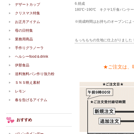
6.焼成
デザートカップ
180℃~190℃ キクヤ1斤食パンケ
クリスマス特集
※焼成時間はお持ちのオーブンによ
お正月アイテム
母の日特集
業務用商品
もっちもちの生地に仕上がりました
手作りグラノーラ
ヘルシーfood＆drink
伊那食品
★ご注文は、
送料無料パン作り強力粉
ＳＮＳ映え素材
レモン
春を告げるアイテム
おすすめ
バレンタインデー