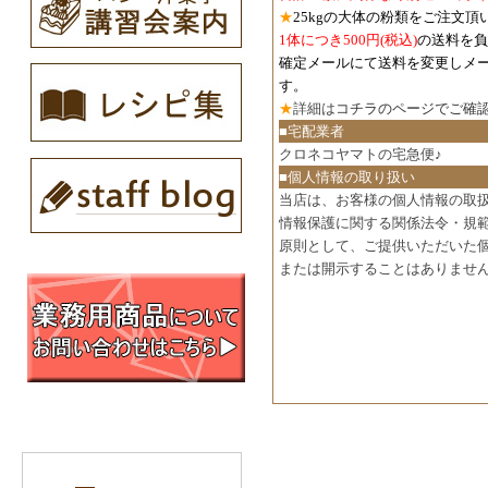
★
25kgの大体の粉類をご注文頂
1体につき500円
(税込)
の送料を負
確定メールにて送料を変更しメ
す。
★
詳細は
コチラのページでご確
■宅配業者
クロネコヤマトの宅急便♪
■個人情報の取り扱い
当店は、お客様の個人情報の取
情報保護に関する関係法令・規
原則として、ご提供いただいた
または開示することはありませ