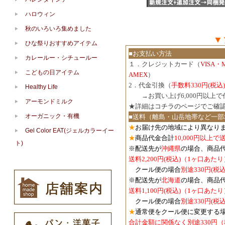
ハロウィン
秋のいろいろ集めました
▼
ひな祭りおすすめアイテム
■お支払い方法
カレールー・シチュールー
１．クレジットカード（
VISA・
こどもの日アイテム
AMEX
）
2．代金引換（
手数料330円(税込)
Healthy Life
３．
→お買い上げ6,000円以上
アーモンドミルク
★詳細は
コチラのページでご確
オーガニック・有機
■送料（離島・山岳地帯など一部
★
お届け先の地域により異なりま
Gel Color EAT(ジェルカラーイー
★
商品代金合計
10,000円以上
ト)
※配送先が
沖縄県
の場合、商品
送料2,200円(税込)（1ヶ口あたり
クール便の場合
別途330円(税込
※配送先が
北海道
の場合、商品
送料1,100円
(税込)
（1ヶ口あたり
クール便の場合
別途330円
(税込
★
通常便をクール便に変更する
合計金額に関係なく別途330円