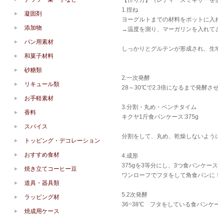
【作り方】（レディースミキサーを
1.捏ね
凝固剤
ヨーグルトまでの材料をポットに入れ
添加物
→温度を測り、マーガリンを入れて
パン用素材
しっかりとグルテンが形成され、生地
和菓子材料
砂糖類
2.一次発酵
リキュール類
28～30℃で2.3倍になるまで発酵さ
お手軽素材
3.分割・丸め・ベンチタイム
香料
キクヤ1斤食パンケース:375g
スパイス
分割をして、丸め、乾燥しないよう
トッピング・デコレーション
おすすめ食材
4.成形
375gを3等分にし、3つ食パンケー
焼き立てコーヒー豆
ワンローフでフタをして角食パンに
道具・器具類
5.2次発酵
ラッピング材
36~38℃ フタをしている食
焼成用ケース