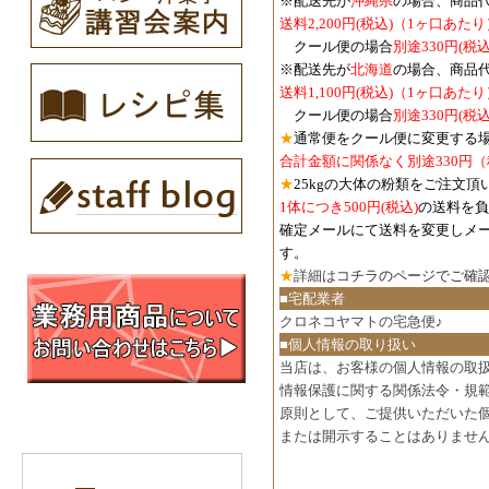
※配送先が
沖縄県
の場合、商品
送料2,200円(税込)（1ヶ口あたり
クール便の場合
別途330円(税込
※配送先が
北海道
の場合、商品
送料1,100円
(税込)
（1ヶ口あたり
クール便の場合
別途330円
(税込
★
通常便をクール便に変更する
合計金額に関係なく別途330円
★
25kgの大体の粉類をご注文頂
1体につき500円
(税込)
の送料を負
確定メールにて送料を変更しメ
す。
★
詳細は
コチラのページでご確
■宅配業者
クロネコヤマトの宅急便♪
■個人情報の取り扱い
当店は、お客様の個人情報の取
情報保護に関する関係法令・規
原則として、ご提供いただいた
または開示することはありませ