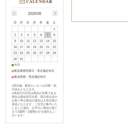
2026/08
日
月
火
水
木
金
土
1
2
3
4
5
6
7
8
9
10
11
12
13
14
15
16
17
18
19
20
21
22
23
24
25
26
27
28
29
30
31
■
今日
■
配送業務営業日・実店舗定休日
■
配送業務・実店舗定休日
★実店舗、配送センターは日曜・祝
日休みとなります。
★発送日の目安は商品が在庫である
場合は最短翌日出荷、受注発注品や
お取り寄せ商品の場合は入荷次第の
発送となります。ご注文が集中いた
しました場合、お手元に商品が届く
まで1週間～2週間かかる場合もご
ざいます。