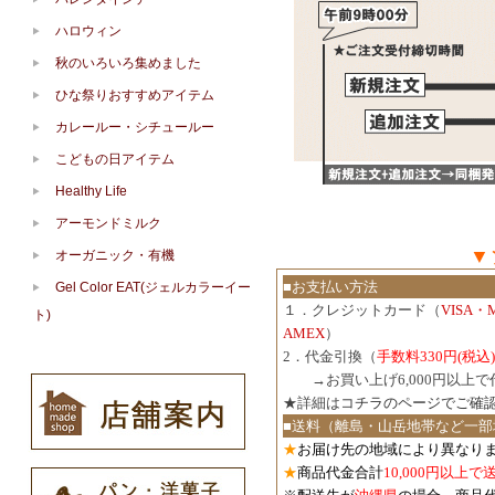
ハロウィン
秋のいろいろ集めました
ひな祭りおすすめアイテム
カレールー・シチュールー
こどもの日アイテム
Healthy Life
アーモンドミルク
▼
オーガニック・有機
■お支払い方法
Gel Color EAT(ジェルカラーイー
１．クレジットカード（
VISA・
ト)
AMEX
）
2．代金引換（
手数料330円(税込)
３．
→お買い上げ6,000円以上
★詳細は
コチラのページでご確
■送料（離島・山岳地帯など一部
★
お届け先の地域により異なりま
★
商品代金合計
10,000円以上