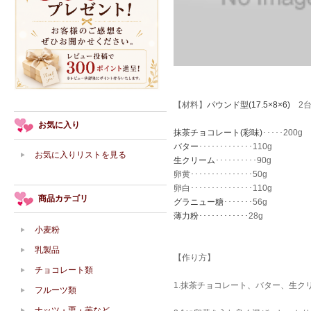
【材料】
パウンド型(17.5×8×6)
2台
お気に入り
抹茶チョコレート(彩味)
･････200g
バター
･････････････110g
お気に入りリストを見る
生クリーム
･･････････90g
卵黄･･･････････････50g
卵白･･･････････････110g
商品カテゴリ
グラニュー糖
･･･････56g
薄力粉
････････････28g
小麦粉
乳製品
【作り方】
チョコレート類
1.抹茶チョコレート、バター、生ク
フルーツ類
ナッツ・栗・芋など