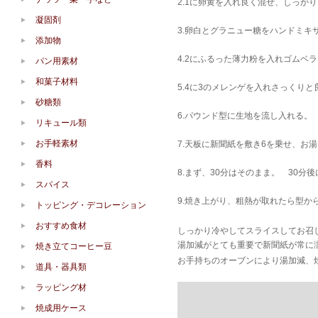
2.1に卵黄を入れ良く混ぜ、しっか
凝固剤
3.卵白とグラニュー糖をハンドミキ
添加物
4.2にふるった薄力粉を入れゴムベ
パン用素材
和菓子材料
5.4に3のメレンゲを入れさっくり
砂糖類
6.パウンド型に生地を流し入れる。
リキュール類
お手軽素材
7.天板に新聞紙を敷き6を乗せ、お湯
香料
8.まず、30分はそのまま。 30分
スパイス
9.焼き上がり、粗熱が取れたら型か
トッピング・デコレーション
おすすめ食材
しっかり冷やしてスライスしてお召
湯加減がとても重要で新聞紙が常に
焼き立てコーヒー豆
お手持ちのオーブンにより湯加減、
道具・器具類
ラッピング材
焼成用ケース