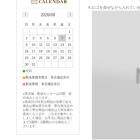
4.1に2を混ぜながら入れてい
2026/08
日
月
火
水
木
金
土
1
2
3
4
5
6
7
8
9
10
11
12
13
14
15
16
17
18
19
20
21
22
23
24
25
26
27
28
29
30
31
■
今日
■
配送業務営業日・実店舗定休日
■
配送業務・実店舗定休日
★実店舗、配送センターは日曜・祝
日休みとなります。
★発送日の目安は商品が在庫である
場合は最短翌日出荷、受注発注品や
お取り寄せ商品の場合は入荷次第の
発送となります。ご注文が集中いた
しました場合、お手元に商品が届く
まで1週間～2週間かかる場合もご
ざいます。