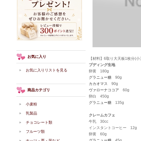
お気に入り
【材料】6取り大天板1枚分(小
プディング生地
お気に入りリストを見る
卵黄 180g
グラニュー糖
90g
カカオマス
90g
商品カテゴリ
ヴァローナココア
60g
卵白 450g
グラニュー糖
135g
小麦粉
乳製品
クレームカフェ
牛乳 30cc
チョコレート類
インスタントコーヒー 12g
フルーツ類
卵黄 60g
グラニュー糖
45g
ナッツ・栗・芋など