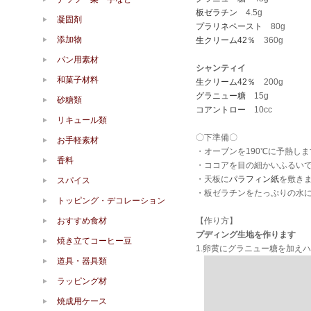
板ゼラチン
4.5g
凝固剤
プラリネペースト
80g
添加物
生クリーム42％
360g
パン用素材
シャンティイ
和菓子材料
生クリーム42％
200g
グラニュー糖
15g
砂糖類
コアントロー
10cc
リキュール類
〇下準備〇
お手軽素材
・オーブンを190℃に予熱しま
香料
・ココアを目の細かいふるい
・天板に
パラフィン紙
を敷き
スパイス
・板ゼラチンをたっぷりの水
トッピング・デコレーション
おすすめ食材
【作り方】
プディング生地を作ります
焼き立てコーヒー豆
1.卵黄にグラニュー糖を加え
道具・器具類
ラッピング材
焼成用ケース