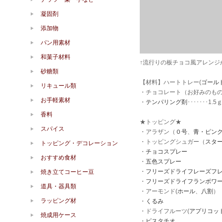
凝固剤
添加物
パン用素材
和菓子材料
↑流行りの板チョコ風アレンジ
砂糖類
【材料】ハートトレー(
ゴール
リキュール類
・チョコレート（お好みのもの）･
お手軽素材
・
テンパリング剤
･･･････
香料
★トッピング★
スパイス
・アラザン（
０号
、
青・ピン
・トッピングシュガー（
スタ
トッピング・デコレーション
・
チョコスプレー
おすすめ食材
・
五色スプレー
・
フリーズドライフレーズフ
焼き立てコーヒー豆
・
フリーズドライフランボワ
道具・器具類
・アーモンド(
ホール
、
八割
）
ラッピング材
・
くるみ
・ドライフルーツ(
アプリコッ
焼成用ケース
・
ピスタチオ