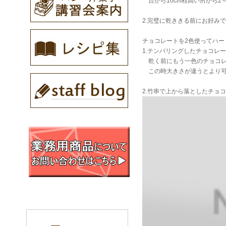
台から10cm程高い所から2
2.完璧に乾ききる前にお好み
チョコレートを2色使ってハー
1.テンパリングしたチョコレ
乾く前にもう一色のチョコレ
この時大きさが違うとより可
2.竹串で上から落としたチョ