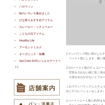
ハロウィン
秋のいろいろ集めました
ひな祭りおすすめアイテム
カレールー・シチュールー
こどもの日アイテム
Healthy Life
アーモンドミルク
2.テンパリング剤に溶かした
オーガニック・有機
ペースト状にします。硬い場
Gel Color EAT(ジェルカラーイー
ト)
3.2のペースト状のチョコレ
空気を入れない様に良く混ぜ
※混ぜるのが少ないとブルー
これでテンパリングしたチョ
次にデコレーションをします♪
1.ハートトレー１枚に約30