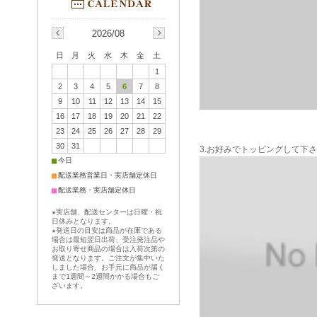
2026/08
日
月
火
水
木
金
土
1
2
3
4
5
6
7
8
9
10
11
12
13
14
15
16
17
18
19
20
21
22
23
24
25
26
27
28
29
30
31
3.お好みでトッピングして下
■
今日
■
配送業務営業日・実店舗定休日
■
配送業務・実店舗定休日
★実店舗、配送センターは日曜・祝
日休みとなります。
★発送日の目安は商品が在庫である
場合は最短翌日出荷、受注発注品や
お取り寄せ商品の場合は入荷次第の
発送となります。ご注文が集中いた
しました場合、お手元に商品が届く
まで1週間～2週間かかる場合もご
ざいます。