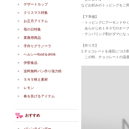
デザートカップ
などお好みのトッピングをご用
クリスマス特集
【下準備】
お正月アイテム
・トッピングにアーモンドや
あらかじめ１８０℃のオーブ
母の日特集
・テンパリング剤がダマにな
業務用商品
【作り方】
手作りグラノーラ
1.チョコレートを湯煎につけ
ヘルシーfood＆drink
この時、チョコレートの温度
伊那食品
送料無料パン作り強力粉
ＳＮＳ映え素材
レモン
春を告げるアイテム
おすすめ
バレンタインデー