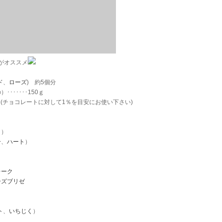
がオススメ
ド
、
ローズ
) 約5個分
･･････150ｇ
1.5ｇ(チョコレートに対して1％を目安にお使い下さい)
ク
）
ー
、
ハート
）
レーク
ーズブリゼ
ト
、
いちじく
）