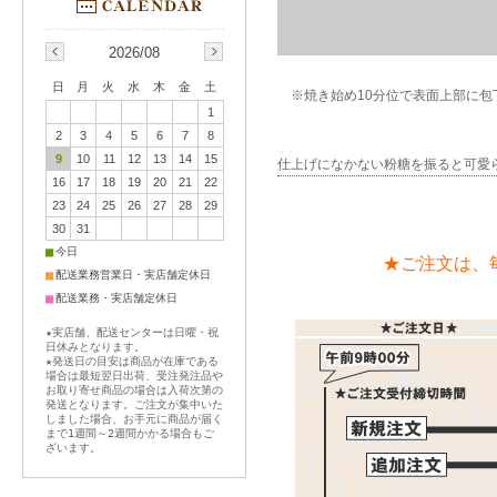
2026/08
日
月
火
水
木
金
土
※焼き始め10分位で表面上部に包
1
2
3
4
5
6
7
8
9
10
11
12
13
14
15
仕上げになかない粉糖を振ると可愛
16
17
18
19
20
21
22
23
24
25
26
27
28
29
30
31
■
今日
★ご注文は、
■
配送業務営業日・実店舗定休日
■
配送業務・実店舗定休日
★実店舗、配送センターは日曜・祝
日休みとなります。
★発送日の目安は商品が在庫である
場合は最短翌日出荷、受注発注品や
お取り寄せ商品の場合は入荷次第の
発送となります。ご注文が集中いた
しました場合、お手元に商品が届く
まで1週間～2週間かかる場合もご
ざいます。