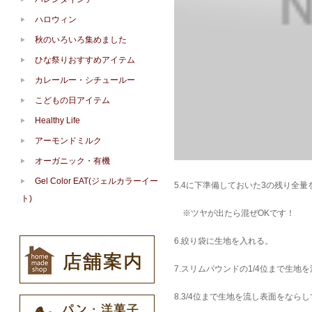
ハロウィン
秋のいろいろ集めました
ひな祭りおすすめアイテム
カレールー・シチュールー
こどもの日アイテム
Healthy Life
アーモンドミルク
オーガニック・有機
Gel Color EAT(ジェルカラーイー
5.4に下準備しておいた3の残り全
ト)
※ツヤが出たら混ぜOKです！
6.絞り袋に生地を入れる。
7.スリムパウンドの1/4位まで生地
8.3/4位まで生地を流し表面をなら