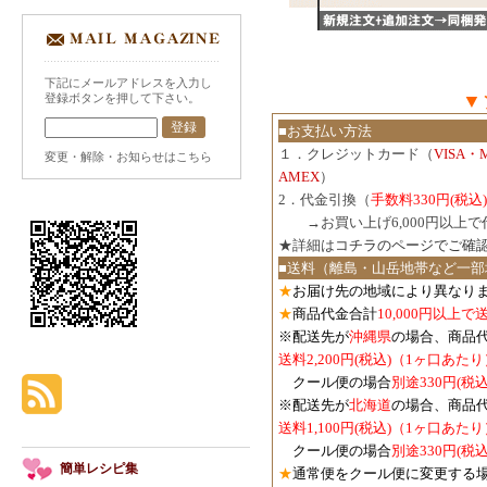
下記にメールアドレスを入力し
▼
登録ボタンを押して下さい。
■お支払い方法
１．クレジットカード（
VISA・
変更・解除・お知らせはこちら
AMEX
）
2．代金引換（
手数料330円(税込)
３．
→お買い上げ6,000円以上
★詳細は
コチラのページでご確
■送料（離島・山岳地帯など一部
★
お届け先の地域により異なりま
★
商品代金合計
10,000円以上
※配送先が
沖縄県
の場合、商品
送料2,200円(税込)（1ヶ口あたり
クール便の場合
別途330円(税込
※配送先が
北海道
の場合、商品
送料1,100円
(税込)
（1ヶ口あたり
クール便の場合
別途330円
(税込
簡単レシピ集
★
通常便をクール便に変更する