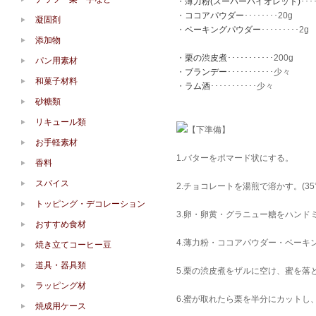
・
薄力粉(スーパーバイオレット)
･･･
・
ココアパウダー
････････20g
凝固剤
・
ベーキングパウダー
･････････2g
添加物
・
栗の渋皮煮
･･･････････200g
パン用素材
・
ブランデー
･･･････････少々
和菓子材料
・
ラム酒
･･･････････少々
砂糖類
リキュール類
【下準備】
お手軽素材
1.バターをポマード状にする。
香料
スパイス
2.チョコレートを湯煎で溶かす。(35
トッピング・デコレーション
3.卵・卵黄・グラニュー糖をハンド
おすすめ食材
4.薄力粉・ココアパウダー・ベーキ
焼き立てコーヒー豆
道具・器具類
5.栗の渋皮煮をザルに空け、蜜を落
ラッピング材
6.蜜が取れたら栗を半分にカットし
焼成用ケース