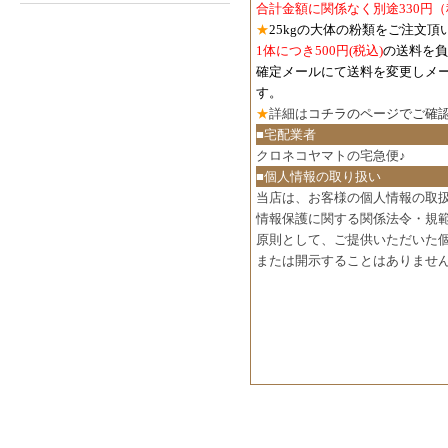
合計金額に関係なく別途330円
★
25kgの大体の粉類をご注文頂
1体につき500円
(税込)
の送料を負
確定メールにて送料を変更しメ
す。
★
詳細は
コチラのページでご確
■宅配業者
クロネコヤマトの宅急便♪
■個人情報の取り扱い
当店は、お客様の個人情報の取
情報保護に関する関係法令・規
原則として、ご提供いただいた
または開示することはありませ