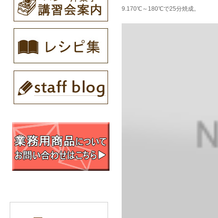
9.170℃～180℃で25分焼成。