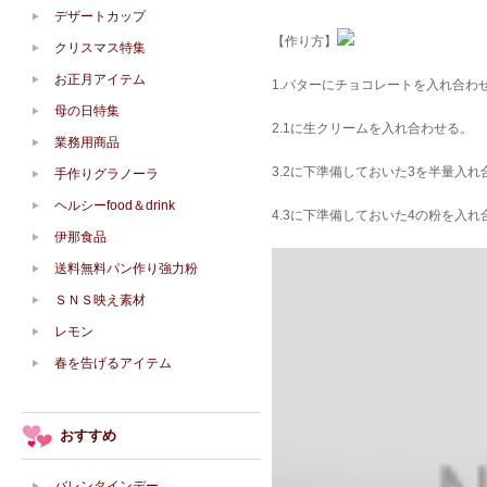
デザートカップ
【作り方】
クリスマス特集
お正月アイテム
1.バターにチョコレートを入れ合わ
母の日特集
2.1に生クリームを入れ合わせる。
業務用商品
3.2に下準備しておいた3を半量入れ
手作りグラノーラ
ヘルシーfood＆drink
4.3に下準備しておいた4の粉を入れ
伊那食品
送料無料パン作り強力粉
ＳＮＳ映え素材
レモン
春を告げるアイテム
おすすめ
バレンタインデー