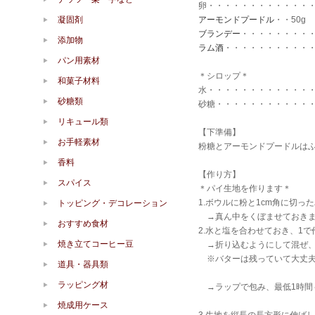
卵・・・・・・・・・・・・・
凝固剤
アーモンドプードル
・・50g
ブランデー
・・・・・・・・・5
添加物
ラム酒
・・・・・・・・・・・・
パン用素材
＊シロップ＊
和菓子材料
水・・・・・・・・・・・・・
砂糖類
砂糖・・・・・・・・・・・・
リキュール類
【下準備】
お手軽素材
粉糖とアーモンドプードルは
香料
【作り方】
スパイス
＊パイ生地を作ります＊
1.ボウルに粉と1cm角に切
トッピング・デコレーション
→真ん中をくぼませておき
おすすめ食材
2.水と塩を合わせておき、1
焼き立てコーヒー豆
→折り込むようにして混ぜ、
※バターは残っていて大丈夫
道具・器具類
ラッピング材
→ラップで包み、最低1時間
焼成用ケース