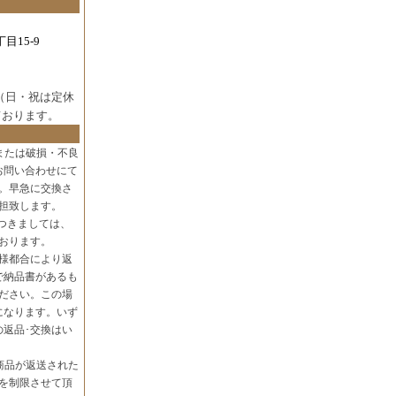
目15-9
（日・祝は定休
ております。
または破損・不良
お問い合わせにて
。早急に交換さ
担致します。
つきましては、
おります。
様都合により返
で納品書があるも
ださい。この場
になります。いず
の返品･交換はい
商品が返送された
を制限させて頂