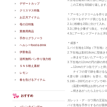
3.生地を縦長の長方形に伸ば
デザートカップ
この工程を3回繰り返します
クリスマス特集
＊アーモンドクリームを作り
お正月アイテム
1.バターをポマード状になる
2.1に粉糖を2回に分けて入
母の日特集
3.2に卵を少量ずつ加え、そ
業務用商品
4.3にアーモンドプードルと
手作りグラノーラ
＊成形＊
ヘルシーfood＆drink
1.パイ生地を130g（下生地
伊那食品
2.下生地は直径18cmに型抜
→休ませておいたアーモンド
送料無料パン作り強力粉
3.下生地の12cmの円の跡
ＳＮＳ映え素材
→12cmのデコ缶でグッと抑
ナイフの背で跡を着けるな
レモン
4.塗り卵（分量外）を塗り、
春を告げるアイテム
5.190～200℃のオーブンで4
（温度や時間はお持ちのオー
→焼きあがったら上からシロ
おすすめ
ガレット・デ・ロワ用の王冠
パイ生地を手作りするのが面
バレンタインデー