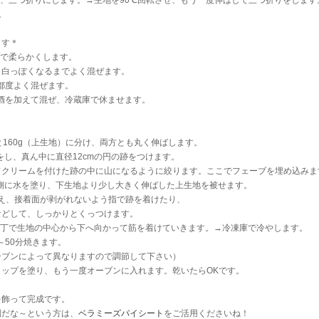
し、三つ折りにします。→生地を90℃回転させ、もう一度伸ばして三つ折りをします
。
ます＊
まで柔らかくします。
れ、白っぽくなるまでよく混ぜます。
の都度よく混ぜます。
洋酒を加えて混ぜ、冷蔵庫で休ませます。
）と160g（上生地）に分け、両方とも丸く伸ばします。
きをし、真ん中に直径12cmの円の跡をつけます。
クリームを付けた跡の中に山になるように絞ります。ここでフェーブを埋め込みま
の外側に水を塗り、下生地より少し大きく伸ばした上生地を被せます。
え、接着面が剥がれないよう指で跡を着けたり、
どして、しっかりとくっつけます。
包丁で生地の中心から下へ向かって筋を着けていきます。→冷凍庫で冷やします。
0～50分焼きます。
ブンによって異なりますので調節して下さい）
ップを塗り、もう一度オーブンに入れます。乾いたらOKです。
を飾って完成です。
倒だな～という方は、
ベラミーズパイシート
をご活用くださいね！