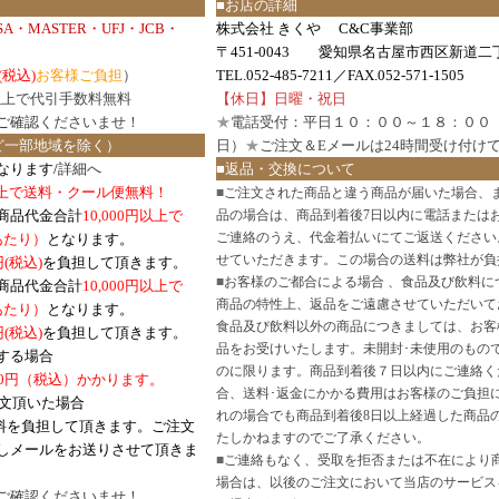
■お店の詳細
ISA・MASTER・UFJ・JCB・
株式会社 きくや C&C事業部
〒451-0043 愛知県名古屋市西区新道二丁
(税込)
お客様ご負担
）
TEL.052-485-7211／FAX.052-571-1505
円以上で代引手数料無料
【休日】日曜・祝日
ご確認
くださいませ！
★
電話受付：平日１０：００～１８：００
ど一部地域を除く）
日）
★
ご注文＆Eメールは24時間受け付け
なります/
詳細へ
■返品・交換について
円以上で送料・クール便無料！
■
ご注文された商品と違う商品が届いた場合、
商品代金合計
10,000円以上で
品の場合は、商品到着後7日以内に電話または
ご連絡のうえ、代金着払いにてご返送ください
口あたり）
となります。
せていただきます。この場合の送料は弊社が負
円(税込)
を負担して頂きます。
■
お客様のご都合による場合 、食品及び飲料に
商品代金合計
10,000円以上で
商品の特性上、返品をご遠慮させていただいて
あたり）
となります。
食品及び飲料以外の商品につきましては、お客
円
(税込)
を負担して頂きます。
品をお受けいたします。未開封･未使用のもの
する場合
のに限ります。商品到着後７日以内にご連絡く
0円（税込）かかります。
合、送料･返金にかかる費用はお客様のご負担
注文頂いた場合
れの場合でも商品到着後8日以上経過した商品
料を負担して頂きます。ご注文
たしかねますのでご了承ください。
しメールをお送りさせて頂きま
■
ご連絡もなく、受取を拒否または不在により
場合は、以後のご注文において当店のサービス
ご確認
くださいませ！