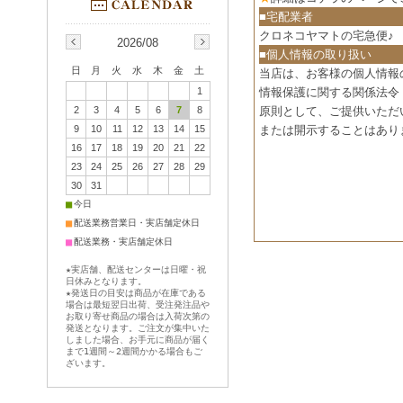
■宅配業者
クロネコヤマトの宅急便♪
2026/08
■個人情報の取り扱い
日
月
火
水
木
金
土
当店は、お客様の個人情報
1
情報保護に関する関係法令
2
3
4
5
6
7
8
原則として、ご提供いただ
9
10
11
12
13
14
15
または開示することはあり
16
17
18
19
20
21
22
23
24
25
26
27
28
29
30
31
■
今日
■
配送業務営業日・実店舗定休日
■
配送業務・実店舗定休日
★実店舗、配送センターは日曜・祝
日休みとなります。
★発送日の目安は商品が在庫である
場合は最短翌日出荷、受注発注品や
お取り寄せ商品の場合は入荷次第の
発送となります。ご注文が集中いた
しました場合、お手元に商品が届く
まで1週間～2週間かかる場合もご
ざいます。