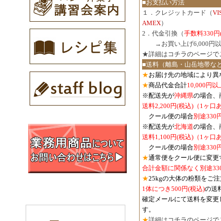
■お支払い方法
１．クレジットカード（
V
AMEX
）
2．代金引換（
手数料330円
３．
→お買い上げ6,000
★詳細は
コチラのページで
■送料（離島・山岳地帯な
★
お届け先の地域により異
★
商品代金合計
10,000
※配送先が
沖縄県
の場合、
送料2,200円(税込)（1ヶ
クール便の場合
別途330
※配送先が
北海道
の場合、
送料1,100円
(税込)
（1ヶ口
クール便の場合
別途330
★
通常便をクール便に変更
合計金額に関係なく別途33
★
25kgの大体の粉類をご
1体につき500円
(税込)
の送
確定メールにて送料を変更
す。
★
詳細は
コチラのページで