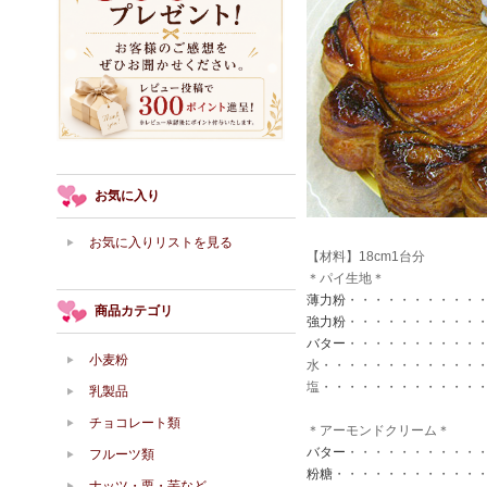
お気に入り
お気に入りリストを見る
【材料】18cm1台分
＊パイ生地＊
薄力粉
・・・・・・・・・・・
商品カテゴリ
強力粉
・・・・・・・・・・・
バター
・・・・・・・・・・・
小麦粉
水・・・・・・・・・・・・・・
塩・・・・・・・・・・・・・・
乳製品
チョコレート類
＊アーモンドクリーム＊
バター
・・・・・・・・・・・
フルーツ類
粉糖
・・・・・・・・・・・・
ナッツ・栗・芋など