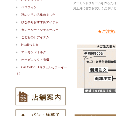
アーモンドクリームを作るだけな
ハロウィン
お正月にぜひお試しください
秋のいろいろ集めました
ひな祭りおすすめアイテム
カレールー・シチュールー
★ご注文
こどもの日アイテム
Healthy Life
アーモンドミルク
オーガニック・有機
Gel Color EAT(ジェルカラーイー
ト)