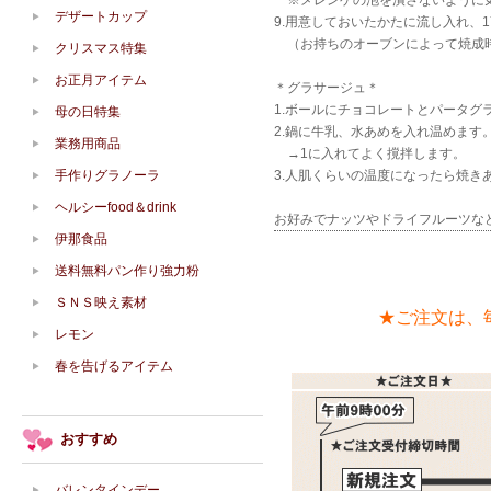
※メレンゲの泡を潰さないように
デザートカップ
9.用意しておいたかたに流し入れ、1
（お持ちのオーブンによって焼成
クリスマス特集
お正月アイテム
＊グラサージュ＊
1.ボールにチョコレートとパータグ
母の日特集
2.鍋に牛乳、水あめを入れ温めます
業務用商品
→1に入れてよく撹拌します。
手作りグラノーラ
3.人肌くらいの温度になったら焼き
ヘルシーfood＆drink
お好みでナッツやドライフルーツな
伊那食品
送料無料パン作り強力粉
ＳＮＳ映え素材
★ご注文は、
レモン
春を告げるアイテム
おすすめ
バレンタインデー