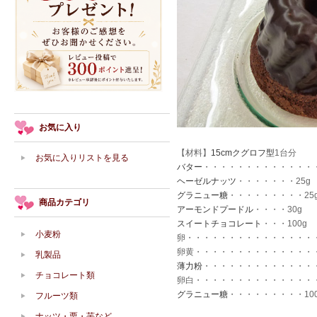
お気に入り
【材料】
15cmクグロフ型
1台分
お気に入りリストを見る
バター
・・・・・・・・・・・・・・
ヘーゼルナッツ
・・・・・・・25g
グラニュー糖
・・・・・・・・・25
商品カテゴリ
アーモンドプードル
・・・・30g
スイートチョコレート
・・・100g
小麦粉
卵・・・・・・・・・・・・・・・・
卵黄・・・・・・・・・・・・・・・
乳製品
薄力粉
・・・・・・・・・・・・・・
チョコレート類
卵白・・・・・・・・・・・・・・・
グラニュー糖
・・・・・・・・・100
フルーツ類
ナッツ・栗・芋など