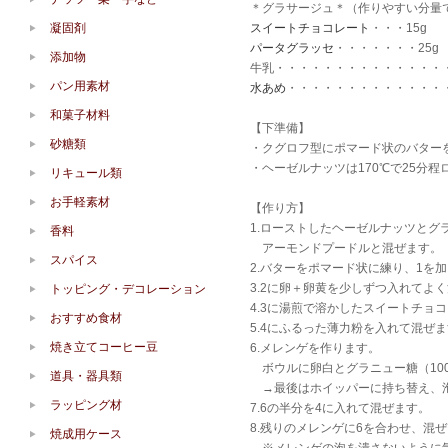
＊グラサージュ＊（作りやすい分量
凝固剤
スイートチョコレート
・・・15g
パータグラッセ
・・・・・・・25g
添加物
牛乳・・・・・・・・・・・・・・・5
パン用素材
水あめ
・・・・・・・・・・・・・・
和菓子材料
【下準備】
砂糖類
・クグロフ型にポマード状のバター
・ヘーゼルナッツは170℃で25分
リキュール類
お手軽素材
【作り方】
1.ローストしたヘーゼルナッツとグ
香料
アーモンドプードルと混ぜます。
スパイス
2.バターをポマード状に練り、1を
3.2に卵＋卵黄を少しずつ入れてよ
トッピング・デコレーション
4.3に湯煎で溶かしたスイートチョ
おすすめ食材
5.4にふるった薄力粉を入れて混ぜ
焼き立てコーヒー豆
6.メレンゲを作ります。
ボウルに卵白とグラニュー糖（10
道具・器具類
→最後はホイッパーに持ち替え、
ラッピング材
7.6の半分を4に入れて混ぜます。
8.残りのメレンゲに6を合わせ、混
焼成用ケース