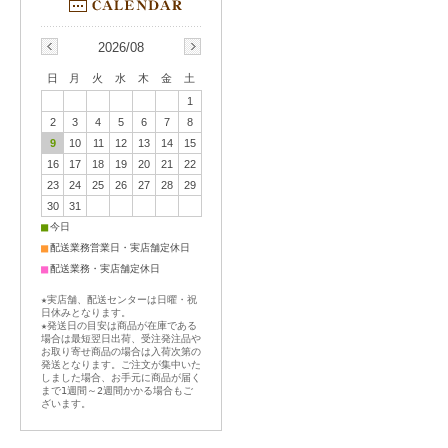
2026/08
日
月
火
水
木
金
土
1
2
3
4
5
6
7
8
9
10
11
12
13
14
15
16
17
18
19
20
21
22
23
24
25
26
27
28
29
30
31
■
今日
■
配送業務営業日・実店舗定休日
■
配送業務・実店舗定休日
★実店舗、配送センターは日曜・祝
日休みとなります。
★発送日の目安は商品が在庫である
場合は最短翌日出荷、受注発注品や
お取り寄せ商品の場合は入荷次第の
発送となります。ご注文が集中いた
しました場合、お手元に商品が届く
まで1週間～2週間かかる場合もご
ざいます。