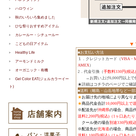
ハロウィン
秋のいろいろ集めました
ひな祭りおすすめアイテム
カレールー・シチュールー
▼
こどもの日アイテム
■お支払い方法
Healthy Life
１．クレジットカード（
VISA・
アーモンドミルク
AMEX
）
オーガニック・有機
2．代金引換（
手数料330円(税込)
３．
→お買い上げ6,000円以上
Gel Color EAT(ジェルカラーイー
★詳細は
コチラのページでご確
ト)
■送料（離島・山岳地帯など一部
★
お届け先の地域により異なりま
★
商品代金合計
10,000円以上
※配送先が
沖縄県
の場合、商品
送料2,200円(税込)（1ヶ口あたり
クール便の場合
別途330円(税込
※配送先が
北海道
の場合、商品
送料1,100円
(税込)
（1ヶ口あたり