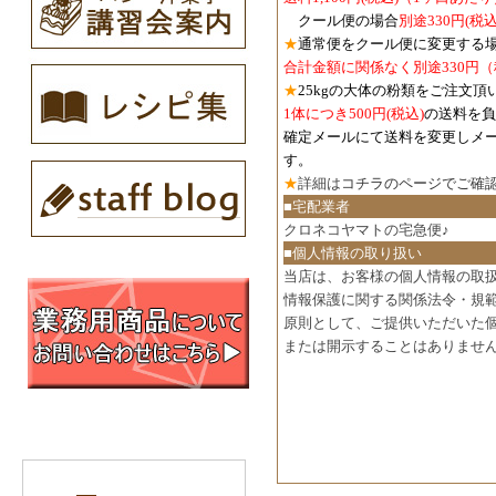
クール便の場合
別途330円
(税込
★
通常便をクール便に変更する
合計金額に関係なく別途330円
★
25kgの大体の粉類をご注文頂
1体につき500円
(税込)
の送料を負
確定メールにて送料を変更しメ
す。
★
詳細は
コチラのページでご確
■宅配業者
クロネコヤマトの宅急便♪
■個人情報の取り扱い
当店は、お客様の個人情報の取
情報保護に関する関係法令・規
原則として、ご提供いただいた
または開示することはありませ