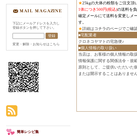
★
25kgの大体の粉類をご注文頂
1体につき500円
(税込)
の送料を負
確定メールにて送料を変更しメ
す。
下記にメールアドレスを入力し
登録ボタンを押して下さい。
★
詳細は
コチラのページでご確
■宅配業者
クロネコヤマトの宅急便♪
変更・解除・お知らせはこちら
■個人情報の取り扱い
当店は、お客様の個人情報の取
情報保護に関する関係法令・規
原則として、ご提供いただいた
または開示することはありませ
簡単レシピ集