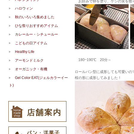
お好みで卵を塗り、ケシの実を散
ハロウィン
秋のいろいろ集めました
ひな祭りおすすめアイテム
カレールー・シチュールー
こどもの日アイテム
Healthy Life
180~190℃ 20分～
アーモンドミルク
オーガニック・有機
ロールパン型に成形しても可愛いの
Gel Color EAT(ジェルカラーイー
桜の形に成形してみました！
ト)