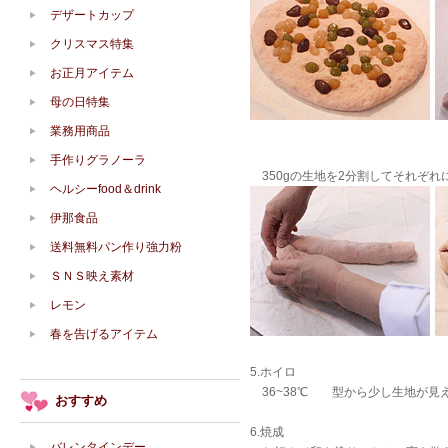
デザートカップ
クリスマス特集
お正月アイテム
母の日特集
業務用商品
手作りグラノーラ
350gの生地を2分割してそれぞれ
ヘルシーfood＆drink
伊那食品
送料無料パン作り強力粉
ＳＮＳ映え素材
レモン
春を告げるアイテム
5.ホイロ
36~38℃ 型から少し生地が見
おすすめ
6.焼成
バレンタインデー