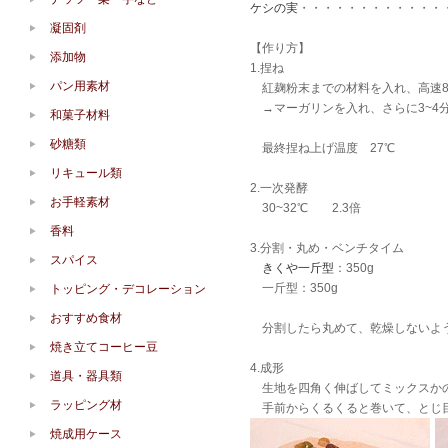
ケシの実
・・・・・・・・・・・・
凝固剤
【作り方】
添加物
1.捏ね
パン用素材
紅麹粉末までの材料を入れ、高速
→マーガリンを入れ、さらに3~4
和菓子材料
砂糖類
最終捏ね上げ温度 27℃
リキュール類
2.一次発酵
お手軽素材
30~32℃ 2.3倍
香料
3.分割・丸め・ベンチタイム
スパイス
きくや一斤型
：350g
一斤型：350g
トッピング・デコレーション
おすすめ食材
分割したら丸めて、乾燥しないよ
焼き立てコーヒー豆
4.成形
道具・器具類
生地を四角く伸ばしてミックスかのこ
ラッピング材
手前からくるくると巻いて、とじ目
焼成用ケース