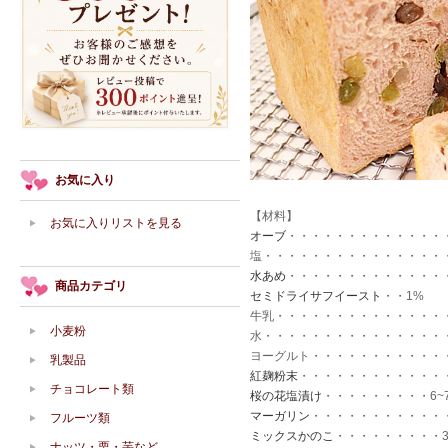
お気に入り
【材料】
お気に入りリストを見る
オーブ
・・・・・・・・・・・・・・
塩・・・・・・・・・・・・・・・・
水あめ
・・・・・・・・・・・・・・
商品カテゴリ
セミドライサフイースト
・・1%
牛乳・・・・・・・・・・・・・・・
小麦粉
水・・・・・・・・・・・・・・・・
ヨーグルト・・・・・・・・・・・
乳製品
紅麹粉末
・・・・・・・・・・・・・
チョコレート類
桜の花塩漬け
・・・・・・・・・6
マーガリン
・・・・・・・・・・・
フルーツ類
ミックスかのこ
・・・・・・・・・30
ナッツ・栗・芋など