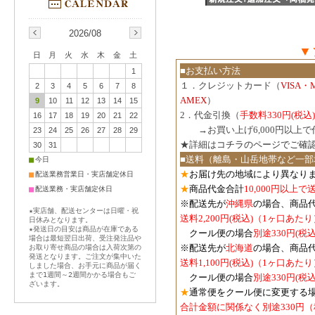
2026/08
▼
日
月
火
水
木
金
土
■お支払い方法
1
１．クレジットカード（
VISA・
2
3
4
5
6
7
8
AMEX
）
9
10
11
12
13
14
15
2．代金引換（
手数料330円(税込)
16
17
18
19
20
21
22
３．
→お買い上げ6,000円以上
23
24
25
26
27
28
29
★詳細は
コチラのページでご確
30
31
■送料（離島・山岳地帯など一部
■
今日
★
お届け先の地域により異なりま
■
配送業務営業日・実店舗定休日
★
商品代金合計
10,000円以上
■
配送業務・実店舗定休日
※配送先が
沖縄県
の場合、商品
★実店舗、配送センターは日曜・祝
送料2,200円(税込)（1ヶ口あたり
日休みとなります。
★発送日の目安は商品が在庫である
クール便の場合
別途330円(税込
場合は最短翌日出荷、受注発注品や
※配送先が
北海道
の場合、商品
お取り寄せ商品の場合は入荷次第の
発送となります。ご注文が集中いた
送料1,100円
(税込)
（1ヶ口あたり
しました場合、お手元に商品が届く
まで1週間～2週間かかる場合もご
クール便の場合
別途330円
(税込
ざいます。
★
通常便をクール便に変更する
合計金額に関係なく別途330円