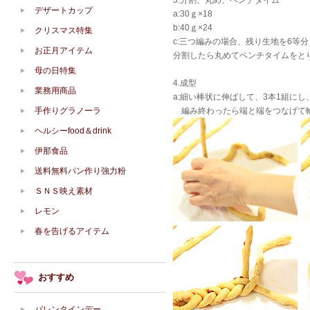
3.分割、丸め、ベンチタイム
デザートカップ
a:30ｇ×18
b:40ｇ×24
クリスマス特集
c:三つ編みの場合、残り生地を6等
お正月アイテム
分割したら丸めてベンチタイムをと
母の日特集
4.成型
業務用商品
a:細い棒状に伸ばして、3本1組に
手作りグラノーラ
編み終わったら端と端をつなげて
ヘルシーfood＆drink
伊那食品
送料無料パン作り強力粉
ＳＮＳ映え素材
レモン
春を告げるアイテム
おすすめ
バレンタインデー