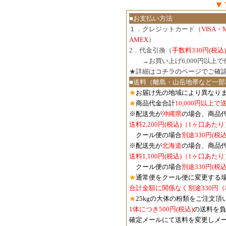
▼
■お支払い方法
１．クレジットカード（
VISA・
AMEX
）
2．代金引換（
手数料330円(税込)
３．
→お買い上げ6,000円以上
★詳細は
コチラのページでご確
■送料（離島・山岳地帯など一部
★
お届け先の地域により異なりま
★
商品代金合計
10,000円以上
※配送先が
沖縄県
の場合、商品
送料2,200円(税込)（1ヶ口あたり
クール便の場合
別途330円(税込
※配送先が
北海道
の場合、商品
送料1,100円
(税込)
（1ヶ口あたり
クール便の場合
別途330円
(税込
★
通常便をクール便に変更する
合計金額に関係なく別途330円
★
25kgの大体の粉類をご注文頂
1体につき500円
(税込)
の送料を負
確定メールにて送料を変更しメ