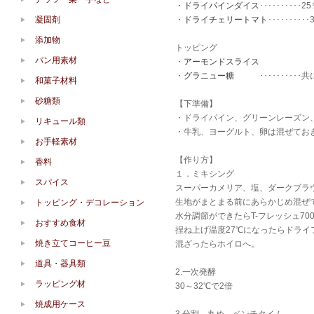
・
ドライパインダイス
･･････････2
凝固剤
・
ドライチェリートマト
･････････
添加物
トッピング
パン用素材
・
アーモンドスライス
・
グラニュー糖
･･････････共
和菓子材料
砂糖類
【下準備】
・ドライパイン、グリーンレーズン
リキュール類
・牛乳、ヨーグルト、卵は混ぜてお
お手軽素材
【作り方】
香料
１．ミキシング
スパイス
スーパーカメリア、塩、ダークブラ
生地がまとまる前にあらかじめ混ぜ
トッピング・デコレーション
水分調節ができたらT-フレッシュ70
おすすめ食材
捏ね上げ温度27℃になったらドライ
焼き立てコーヒー豆
混ざったらホイロへ。
道具・器具類
2.一次発酵
ラッピング材
30～32℃で2倍
焼成用ケース