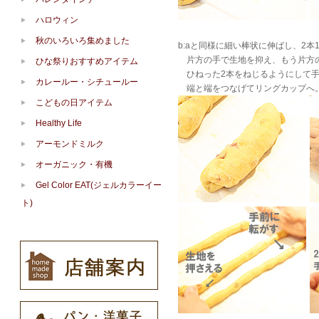
ハロウィン
秋のいろいろ集めました
b:aと同様に細い棒状に伸ばし、2本
片方の手で生地を抑え、もう片方の
ひな祭りおすすめアイテム
ひねった2本をねじるようにして手
カレールー・シチュールー
端と端をつなげてリングカップへ
こどもの日アイテム
Healthy Life
アーモンドミルク
オーガニック・有機
Gel Color EAT(ジェルカラーイー
ト)