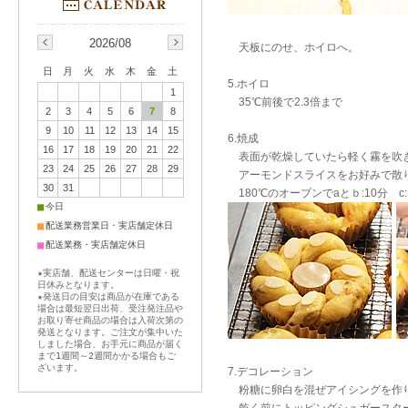
2026/08
天板にのせ、ホイロへ。
日
月
火
水
木
金
土
5.ホイロ
1
35℃前後で2.3倍まで
2
3
4
5
6
7
8
9
10
11
12
13
14
15
6.焼成
16
17
18
19
20
21
22
表面が乾燥していたら軽く霧を吹
23
24
25
26
27
28
29
アーモンドスライスをお好みで散り
30
31
180℃のオーブンでaとｂ:10分 
■
今日
■
配送業務営業日・実店舗定休日
■
配送業務・実店舗定休日
★実店舗、配送センターは日曜・祝
日休みとなります。
★発送日の目安は商品が在庫である
場合は最短翌日出荷、受注発注品や
お取り寄せ商品の場合は入荷次第の
発送となります。ご注文が集中いた
しました場合、お手元に商品が届く
まで1週間～2週間かかる場合もご
ざいます。
7.デコレーション
粉糖に卵白を混ぜアイシングを作