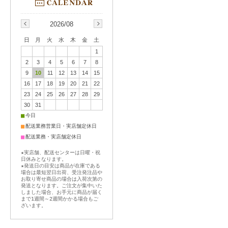
2026/08
日
月
火
水
木
金
土
1
2
3
4
5
6
7
8
9
10
11
12
13
14
15
16
17
18
19
20
21
22
23
24
25
26
27
28
29
30
31
■
今日
■
配送業務営業日・実店舗定休日
■
配送業務・実店舗定休日
★実店舗、配送センターは日曜・祝
日休みとなります。
★発送日の目安は商品が在庫である
場合は最短翌日出荷、受注発注品や
お取り寄せ商品の場合は入荷次第の
発送となります。ご注文が集中いた
しました場合、お手元に商品が届く
まで1週間～2週間かかる場合もご
ざいます。