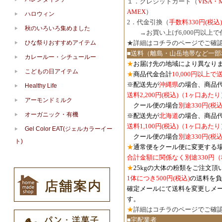
１．クレジットカード（
VISA・
AMEX
）
ハロウィン
2．代金引換（
手数料330円(税込)
秋のいろいろ集めました
３．
→お買い上げ6,000円以上
ひな祭りおすすめアイテム
★詳細は
コチラのページでご確
■送料（離島・山岳地帯など一部
カレールー・シチュールー
★
お届け先の地域により異なりま
こどもの日アイテム
★
商品代金合計
10,000円以上
※配送先が
沖縄県
の場合、商品
Healthy Life
送料2,200円(税込)（1ヶ口あたり
アーモンドミルク
クール便の場合
別途330円(税込
オーガニック・有機
※配送先が
北海道
の場合、商品
送料1,100円
(税込)
（1ヶ口あたり
Gel Color EAT(ジェルカラーイー
クール便の場合
別途330円
(税込
ト)
★
通常便をクール便に変更する
合計金額に関係なく別途330円
★
25kgの大体の粉類をご注文頂
1体につき500円
(税込)
の送料を負
確定メールにて送料を変更しメ
す。
★
詳細は
コチラのページでご確
■宅配業者