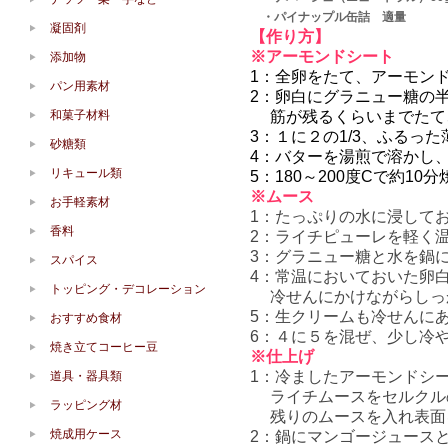
・パイナップル缶詰 適量
凝固剤
【作り方】
※アーモンドシート
添加物
1：全卵をたて、アーモン
パン用素材
2：卵白にグラニュー糖の
和菓子材料
筋が残るくらいまでたて
3：１に２の1/3、ふる
砂糖類
4：バターを湯煎で溶かし
リキュール類
5：180～200度Cで約1
※ムース
お手軽素材
1：たっぷりの水に浸して
香料
2：ライチピューレを軽く
3：グラニュー糖と水を鍋に
スパイス
4：常温においておいた卵
トッピング・デコレーション
冷せんにかけながらしっか
5：生クリームも冷せんに
おすすめ食材
6：４に５を混ぜ、少し冷
焼き立てコーヒー豆
※仕上げ
1：冷ましたアーモンドシー
道具・器具類
ライチムースをセルクルの
ラッピング材
残りのムースを入れ表面を
焼成用ケース
2：鍋にマンゴージュース