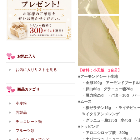
お気に入り
お気に入りリストを見る
【材料：小天板 1台分】
■アーモンドシート生地
・全卵100g アーモンドプードル5
・卵白60g グラニュー糖20g
商品カテゴリ
・薄力粉25g ・バター10g パー
■ムース
小麦粉
・板ゼラチン16g ・ライチピューレ
乳製品
※イタリアンメレンゲ
・グラニュー糖135g 水45g ・卵
チョコレート類
■トッピング
フルーツ類
・アロエシロップ漬 300g
・ナパージュ（ニュートラル）60g
ナッツ・栗・芋など