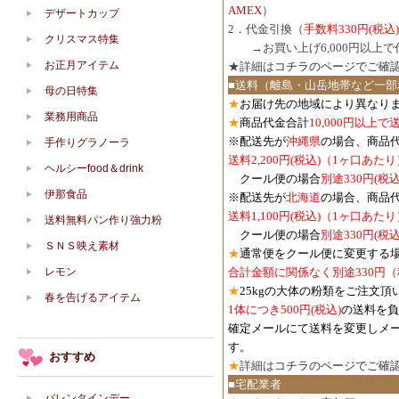
AMEX
）
デザートカップ
2．代金引換（
手数料330円(税込)
クリスマス特集
３．
→お買い上げ6,000円以上
お正月アイテム
★詳細は
コチラのページでご確
■送料（離島・山岳地帯など一部
母の日特集
★
お届け先の地域により異なりま
業務用商品
★
商品代金合計
10,000円以上
※配送先が
沖縄県
の場合、商品
手作りグラノーラ
送料2,200円(税込)（1ヶ口あたり
ヘルシーfood＆drink
クール便の場合
別途330円(税込
伊那食品
※配送先が
北海道
の場合、商品
送料1,100円
(税込)
（1ヶ口あたり
送料無料パン作り強力粉
クール便の場合
別途330円
(税込
ＳＮＳ映え素材
★
通常便をクール便に変更する
レモン
合計金額に関係なく別途330円
★
25kgの大体の粉類をご注文頂
春を告げるアイテム
1体につき500円
(税込)
の送料を負
確定メールにて送料を変更しメ
す。
おすすめ
★
詳細は
コチラのページでご確
■宅配業者
バレンタインデー