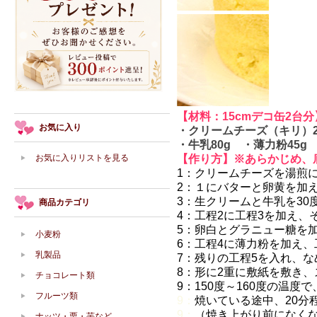
【材料：15cmデコ缶2台分
お気に入り
・クリームチーズ（キリ）24
・牛乳80g ・薄力粉45g
お気に入りリストを見る
【作り方】※あらかじめ、
1：クリームチーズを湯煎
2：１にバターと卵黄を加
3：生クリームと牛乳を30
商品カテゴリ
4：工程2に工程3を加え
5：卵白とグラニュー糖を
小麦粉
6：工程4に薄力粉を加え
乳製品
7：残りの工程5を入れ、
8：形に2重に敷紙を敷き
チョコレート類
9：150度～160度の温度
フルーツ類
9：
焼いている途中、20分
9：
（焼き上がり前になく
ナッツ・栗・芋など