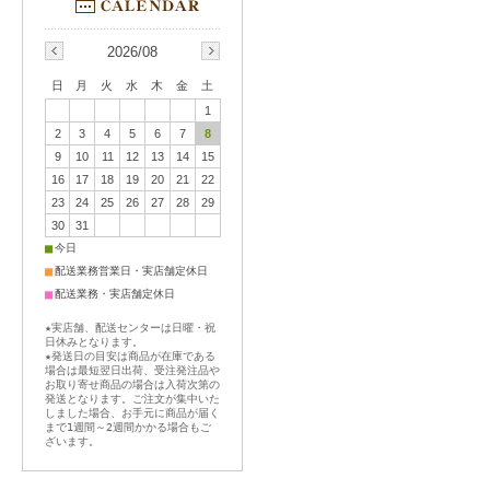
2026/08
日
月
火
水
木
金
土
1
2
3
4
5
6
7
8
9
10
11
12
13
14
15
16
17
18
19
20
21
22
23
24
25
26
27
28
29
30
31
■
今日
■
配送業務営業日・実店舗定休日
■
配送業務・実店舗定休日
★実店舗、配送センターは日曜・祝
日休みとなります。
★発送日の目安は商品が在庫である
場合は最短翌日出荷、受注発注品や
お取り寄せ商品の場合は入荷次第の
発送となります。ご注文が集中いた
しました場合、お手元に商品が届く
まで1週間～2週間かかる場合もご
ざいます。