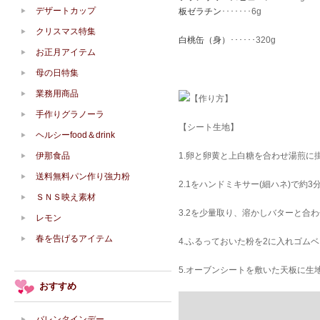
デザートカップ
板ゼラチン
･･･････6g
クリスマス特集
白桃缶（身）
･･････320g
お正月アイテム
母の日特集
業務用商品
【作り方】
手作りグラノーラ
【シート生地】
ヘルシーfood＆drink
伊那食品
1.卵と卵黄と上白糖を合わせ湯煎に
送料無料パン作り強力粉
2.1をハンドミキサー(細ハネ)で
ＳＮＳ映え素材
3.2を少量取り、溶かしバターと合
レモン
春を告げるアイテム
4.ふるっておいた粉を2に入れゴム
5.オーブンシートを敷いた天板に生地
おすすめ
バレンタインデー