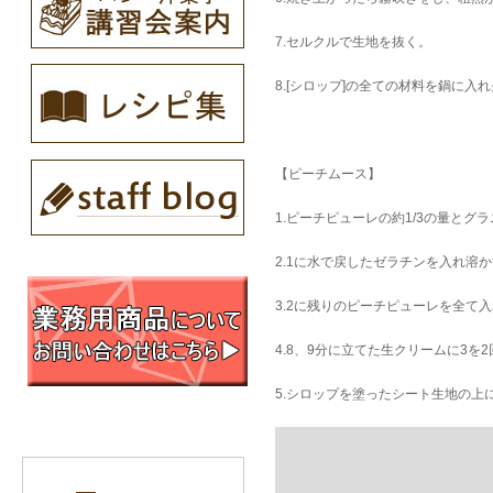
7.セルクルで生地を抜く。
8.[シロップ]の全ての材料を鍋に
【ピーチムース】
1.ピーチピューレの約1/3の量と
2.1に水で戻したゼラチンを入れ溶
3.2に残りのピーチピューレを全て
4.8、9分に立てた生クリームに3を
5.シロップを塗ったシート生地の上