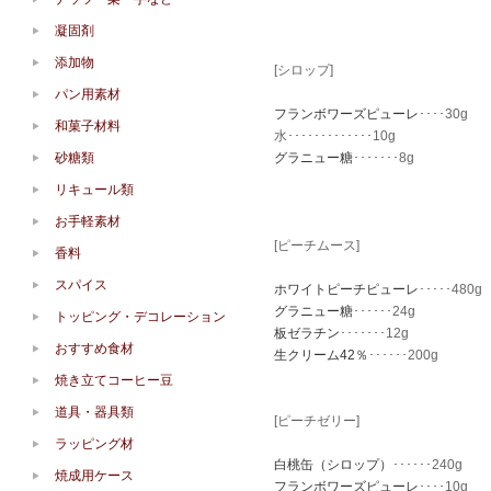
凝固剤
添加物
[シロップ]
パン用素材
フランボワーズピューレ
････30g
和菓子材料
水･････････････10g
砂糖類
グラニュー糖
･･･････8g
リキュール類
お手軽素材
[ピーチムース]
香料
スパイス
ホワイトピーチピューレ
･････480g
グラニュー糖
･･････24g
トッピング・デコレーション
板ゼラチン
･･･････12g
おすすめ食材
生クリーム42％
･･････200g
焼き立てコーヒー豆
道具・器具類
[ピーチゼリー]
ラッピング材
白桃缶（シロップ）
･･････240g
焼成用ケース
フランボワーズピューレ
････10g