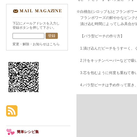
※白桃缶(シロップも)とフランボワ
フランボワーズの鮮やかなピンク
下記にメールアドレスを入力し
漬け込む時間によってしみ具合が違
登録ボタンを押して下さい。
【バラ型ピーチの作り方】
変更・解除・お知らせはこちら
1.漬け込んだピーチをうすーく、
2.汁をキッチンペーパーなどで吸
3.芯を包むように何度も重ねて巻
4.バラ型ピーチは予め作って置き
簡単レシピ集