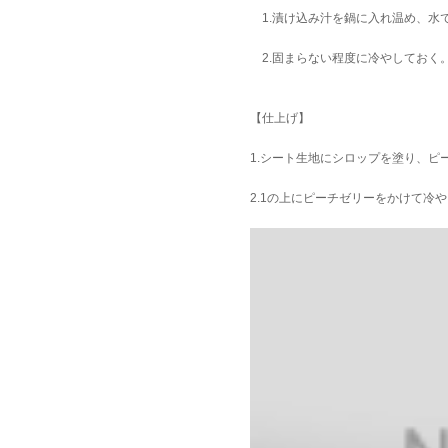
1.漬け込み汁を鍋に入れ温め、水
2.固まらない程度に冷やしておく
【仕上げ】
1.シート生地にシロップを塗り、
2.1の上にピーチゼリーをかけて冷