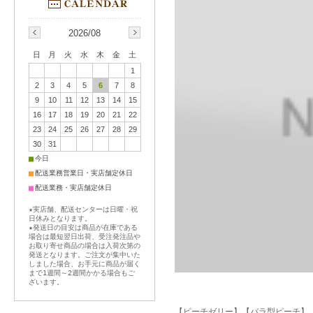
2026/08
日
月
火
水
木
金
土
1
2
3
4
5
6
7
8
9
10
11
12
13
14
15
16
17
18
19
20
21
22
23
24
25
26
27
28
29
30
31
■
今日
■
配送業務営業日・実店舗定休日
■
配送業務・実店舗定休日
★実店舗、配送センターは日曜・祝
日休みとなります。
★発送日の目安は商品が在庫である
場合は最短翌日出荷、受注発注品や
お取り寄せ商品の場合は入荷次第の
発送となります。ご注文が集中いた
しました場合、お手元に商品が届く
まで1週間～2週間かかる場合もご
ざいます。
【ピーチゼリー】【バラ型ピーチ】