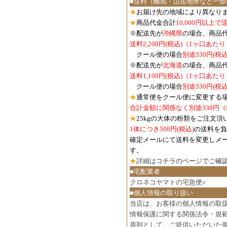
■送料（離島・山岳地帯など一部
★
お届け先の地域により異なりま
★
商品代金合計
10,000円以上
※配送先が
沖縄県
の場合、商品
送料2,200円(税込)（1ヶ口あたり
クール便の場合
別途330円(税込
※配送先が
北海道
の場合、商品
送料1,100円
(税込)
（1ヶ口あたり
クール便の場合
別途330円
(税込
★
通常便をクール便に変更する
合計金額に関係なく別途330円
★
25kgの大体の粉類をご注文頂
1体につき500円
(税込)
の送料を負
確定メールにて送料を変更しメ
す。
★
詳細は
コチラのページでご確
■宅配業者
クロネコヤマトの宅急便♪
■個人情報の取り扱い
当店は、お客様の個人情報の取
情報保護に関する関係法令・規
原則として、ご提供いただいた