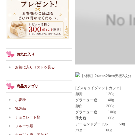
お気に入り
お気に入りリストを見る
【材料】24cm×28cm天板2枚分
商品カテゴリ
[ビスキュイダマンドカフェ]
卵黄･････････････130g
小麦粉
グラニュー糖
･･････40g
卵白･････････････200g
乳製品
グラニュー糖
･･････100g
チョコレート類
薄力粉
･･･････････100g
アーモンドプードル
･･････60g
フルーツ類
バター
･･･････････60g
ナッツ・栗・芋など