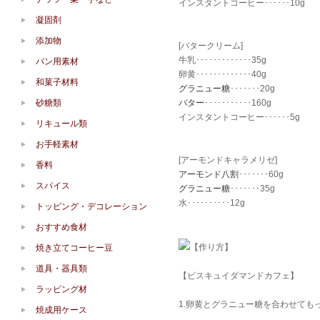
インスタントコーヒー･･････10g
凝固剤
添加物
[バタークリーム]
牛乳･････････････35g
パン用素材
卵黄･････････････40g
和菓子材料
グラニュー糖
･･･････20g
砂糖類
バター
･･･････････160g
インスタントコーヒー･･････5g
リキュール類
お手軽素材
[アーモンドキャラメリゼ]
香料
アーモンド八割
･･･････60g
スパイス
グラニュー糖
･･･････35g
水･･････････12g
トッピング・デコレーション
おすすめ食材
【作り方】
焼き立てコーヒー豆
道具・器具類
【ビスキュイダマンドカフェ】
ラッピング材
1.卵黄とグラニュー糖を合わせて
焼成用ケース