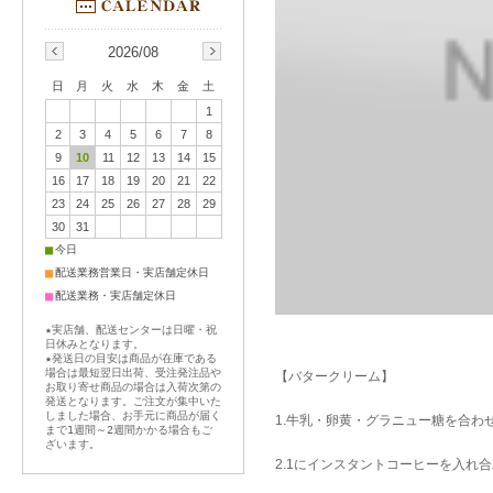
2026/08
日
月
火
水
木
金
土
1
2
3
4
5
6
7
8
9
10
11
12
13
14
15
16
17
18
19
20
21
22
23
24
25
26
27
28
29
30
31
■
今日
■
配送業務営業日・実店舗定休日
■
配送業務・実店舗定休日
★実店舗、配送センターは日曜・祝
日休みとなります。
★発送日の目安は商品が在庫である
場合は最短翌日出荷、受注発注品や
【バタークリーム】
お取り寄せ商品の場合は入荷次第の
発送となります。ご注文が集中いた
しました場合、お手元に商品が届く
1.牛乳・卵黄・グラニュー糖を合
まで1週間～2週間かかる場合もご
ざいます。
2.1にインスタントコーヒーを入れ