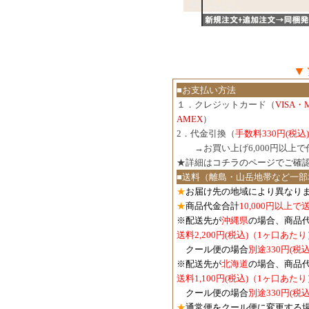
▼
■お支払い方法
１．クレジットカード（
VISA・
AMEX
）
2．代金引換（
手数料330円(税込)
３．
→お買い上げ6,000円以上
★詳細は
コチラのページでご確
■送料（離島・山岳地帯など一部
★
お届け先の地域により異なりま
★
商品代金合計
10,000円以上
※配送先が
沖縄県
の場合、商品
送料2,200円(税込)（1ヶ口あたり
クール便の場合
別途330円(税込
※配送先が
北海道
の場合、商品
送料1,100円
(税込)
（1ヶ口あたり
クール便の場合
別途330円
(税込
★
通常便をクール便に変更する