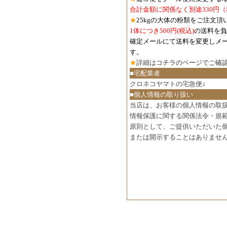
合計金額に関係なく別途330円
★
25kgの大体の粉類をご注文頂
1体につき500円
(税込)
の送料を負
確定メールにて送料を変更しメ
す。
★
詳細は
コチラのページでご確
■宅配業者
クロネコヤマトの宅急便♪
■個人情報の取り扱い
当店は、お客様の個人情報の取
情報保護に関する関係法令・規
原則として、ご提供いただいた
または開示することはありませ