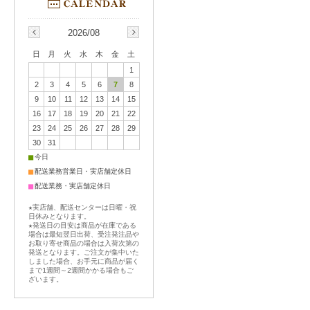
2026/08
日
月
火
水
木
金
土
1
2
3
4
5
6
7
8
9
10
11
12
13
14
15
16
17
18
19
20
21
22
23
24
25
26
27
28
29
30
31
■
今日
■
配送業務営業日・実店舗定休日
■
配送業務・実店舗定休日
★実店舗、配送センターは日曜・祝
日休みとなります。
★発送日の目安は商品が在庫である
場合は最短翌日出荷、受注発注品や
お取り寄せ商品の場合は入荷次第の
発送となります。ご注文が集中いた
しました場合、お手元に商品が届く
まで1週間～2週間かかる場合もご
ざいます。