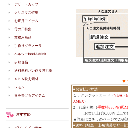
デザートカップ
クリスマス特集
お正月アイテム
母の日特集
業務用商品
手作りグラノーラ
ヘルシーfood＆drink
伊那食品
送料無料パン作り強力粉
ＳＮＳ映え素材
▼
レモン
■お支払い方法
１．クレジットカード（
VISA・
春を告げるアイテム
AMEX
）
2．代金引換（
手数料330円(税込)
３．
→お買い上げ6,000円以上
おすすめ
★詳細は
コチラのページでご確
■送料（離島・山岳地帯など一部
バレンタインデー