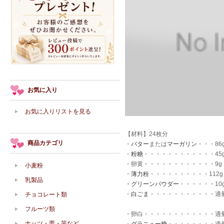
お気に入り
お気に入りリストを見る
【材料】24枚分
商品カテゴリ
・
バター
または
マーガリン
・・・86
・
粉糖
・・・・・・・・・・・・45
・卵黄・・・・・・・・・・・・9g
小麦粉
・
薄力粉
・・・・・・・・・・112g
乳製品
・
グリーンパウダー
・・・・・・10
・
白ごま
・・・・・・・・・・・適
チョコレート類
フルーツ類
・卵白・・・・・・・・・・・・適
ナッツ・栗・芋など