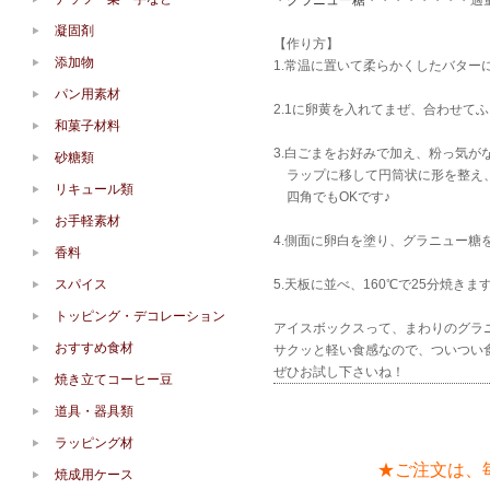
・
グラニュー糖
・・・・・・・・適
凝固剤
【作り方】
添加物
1.常温に置いて柔らかくしたバター
パン用素材
2.1に卵黄を入れてまぜ、合わせて
和菓子材料
3.白ごまをお好みで加え、粉っ気が
砂糖類
ラップに移して円筒状に形を整え
リキュール類
四角でもOKです♪
お手軽素材
4.側面に卵白を塗り、グラニュー糖
香料
スパイス
5.天板に並べ、160℃で25分焼きま
トッピング・デコレーション
アイスボックスって、まわりのグラ
おすすめ食材
サクッと軽い食感なので、ついつい
ぜひお試し下さいね！
焼き立てコーヒー豆
道具・器具類
ラッピング材
★ご注文は、
焼成用ケース