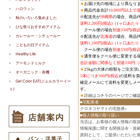
★
お届け先の地域により異なりま
ハロウィン
★
商品代金合計
10,000円以上
※配送先が
沖縄県
の場合、商品
秋のいろいろ集めました
送料2,200円(税込)（1ヶ口あたり
ひな祭りおすすめアイテム
クール便の場合
別途330円(税込
カレールー・シチュールー
※配送先が
北海道
の場合、商品
送料1,100円
(税込)
（1ヶ口あたり
こどもの日アイテム
クール便の場合
別途330円
(税込
Healthy Life
★
通常便をクール便に変更する
合計金額に関係なく別途330円
アーモンドミルク
★
25kgの大体の粉類をご注文頂
オーガニック・有機
1体につき500円
(税込)
の送料を負
Gel Color EAT(ジェルカラーイー
確定メールにて送料を変更しメ
す。
ト)
★
詳細は
コチラのページでご確
■宅配業者
クロネコヤマトの宅急便♪
■個人情報の取り扱い
当店は、お客様の個人情報の取
情報保護に関する関係法令・規
原則として、ご提供いただいた