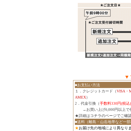
▼
■お支払い方法
１．クレジットカード（
VISA・
AMEX
）
2．代金引換（
手数料330円(税込)
３．
→お買い上げ6,000円以上
★詳細は
コチラのページでご確
■送料（離島・山岳地帯など一部
★
お届け先の地域により異なりま