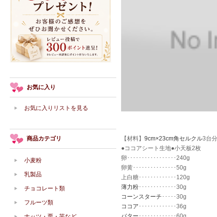
お気に入り
お気に入りリストを見る
商品カテゴリ
【材料】
9cm×23cm角セルクル
3台
●ココアシート生地●小天板2枚
卵･････････････････240g
小麦粉
卵黄･･･････････････50g
乳製品
上白糖･････････････120g
薄力粉
･････････････30g
チョコレート類
コーンスターチ
･････30g
フルーツ類
ココア
･････････････36g
バター
･････････････60g
ナッツ・栗・芋など