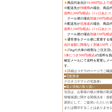
★
商品代金合計
10,000円以上
※配送先が
沖縄県
の場合、商品
送料2,200円(税込)（1ヶ口あたり
クール便の場合
別途330円(税込
※配送先が
北海道
の場合、商品
送料1,100円
(税込)
（1ヶ口あたり
クール便の場合
別途330円
(税込
★
通常便をクール便に変更する
合計金額に関係なく別途330円
★
25kgの大体の粉類をご注文頂
1体につき500円
(税込)
の送料を負
確定メールにて送料を変更しメ
す。
★
詳細は
コチラのページでご確
■宅配業者
クロネコヤマトの宅急便♪
■個人情報の取り扱い
当店は、お客様の個人情報の取
情報保護に関する関係法令・規
原則として、ご提供いただいた
または開示することはありませ