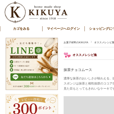
カゴをみる
マイページへログイン
ショッピングに
お菓子材料のKIKUYA
オススメレシピ
オススメレシピ集
抹茶チョコムース
濃厚な抹茶のおいしさが味わえる、
スポンジは抹茶と相性抜群のココア
見た目もとってもきれいなケーキで