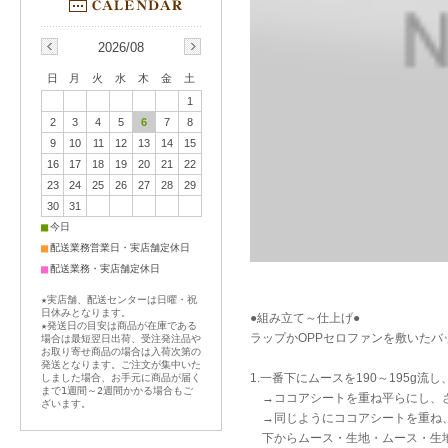
2026/08
日
月
火
水
木
金
土
1
2
3
4
5
6
7
8
9
10
11
12
13
14
15
16
17
18
19
20
21
22
23
24
25
26
27
28
29
30
31
■
今日
■
配送業務営業日・実店舗定休日
■
配送業務・実店舗定休日
★実店舗、配送センターは日曜・祝
日休みとなります。
●組み立て～仕上げ●
★発送日の目安は商品が在庫である
ラップかOPPセロファンを敷いた
場合は最短翌日出荷、受注発注品や
お取り寄せ商品の場合は入荷次第の
発送となります。ご注文が集中いた
1.一番下にムースを190～195g流
しました場合、お手元に商品が届く
まで1週間～2週間かかる場合もご
→ココアシートを重ね平らにし、さ
ざいます。
→同じようにココアシートを重ね、
下からムース・生地・ムース・生地