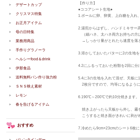
【作り方】
デザートカップ
●ココアシート生地●
クリスマス特集
1.ボールに卵、卵黄、上白糖を入れ
お正月アイテム
2.湯煎からはずし、ハンドミキサー
母の日特集
（細ハネ、太ハネ両方お持ちの方
→しっかり量がとれたら速度を落
業務用商品
手作りグラノーラ
3.溶かしておいたバターに2の生地
ヘルシーfood＆drink
4.2にふるっておいた粉類を2回に
伊那食品
送料無料パン作り強力粉
5.4に3の生地を入れて混ぜ、天板に
2枚分ですので、均等になるように
ＳＮＳ映え素材
レモン
6.190℃～200℃で約10分焼きます。
春を告げるアイテム
焼き上がったら天板から外し、霧を
こうすると焼き面がきれいに剥が
おすすめ
7.冷めたら9cm×23cmのシート6
バレンタインデー