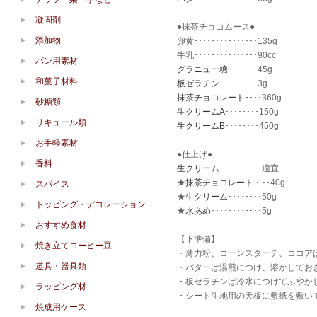
凝固剤
●抹茶チョコムース●
添加物
卵黄･･･････････････135g
牛乳･･･････････････90cc
パン用素材
グラニュー糖
･･･････45g
和菓子材料
板ゼラチン
･････････3g
抹茶チョコレート･
･･･360g
砂糖類
生クリームA
････････150g
リキュール類
生クリームB
････････450g
お手軽素材
●仕上げ●
香料
生クリーム
･･････････適宜
★
抹茶チョコレート・
･･40g
スパイス
★
生クリーム
････････50g
トッピング・デコレーション
★
水あめ
････････････5g
おすすめ食材
【下準備】
焼き立てコーヒー豆
・薄力粉、コーンスターチ、ココア
道具・器具類
・バターは湯煎につけ、溶かしてお
・板ゼラチンは冷水につけてふやか
ラッピング材
・シート生地用の天板に敷紙を敷い
焼成用ケース