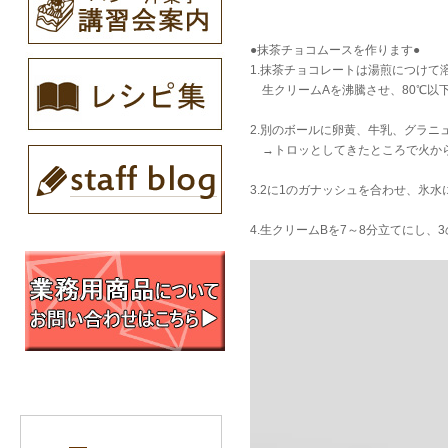
●抹茶チョコムースを作ります●
1.抹茶チョコレートは湯煎につけて
生クリームAを沸騰させ、80℃以
2.別のボールに卵黄、牛乳、グラ
→トロッとしてきたところで火から
3.2に1のガナッシュを合わせ、氷
4.生クリームBを7～8分立てにし、