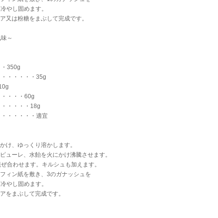
、冷やし固めます。
コア又は粉糖をまぶして完成です。
風味～
・350g
・・・・・・35g
10g
・・・・60g
・・・・・18g
・・・・・・・適宜
にかけ、ゆっくり溶かします。
ズピューレ、水飴を火にかけ沸騰させます。
え混ぜ合わせます。キルシュも加えます。
ラフィン紙を敷き、3のガナッシュを
、冷やし固めます。
コアをまぶして完成です。