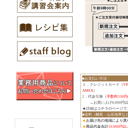
■お支払い方法
１．クレジットカード（
V
AMEX
）
2．代金引換（
手数料330円
３．
→お買い上げ6,000
★詳細は
コチラのページで
■送料（離島・山岳地帯な
★
お届け先の地域により異
★
商品代金合計
10,000