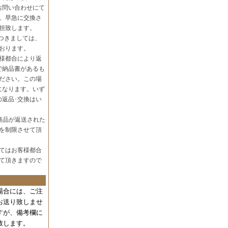
お問い合わせにて
。早急に交換さ
担致します。
つきましては、
おります。
様都合により返
で納品書があるも
ださい。この場
になります。いず
の返品･交換はい
商品が返送された
を制限させて頂
てはお客様都合
て頂きますので
場合には、
ご注
お送り致しませ
すが、備考欄に
致します。