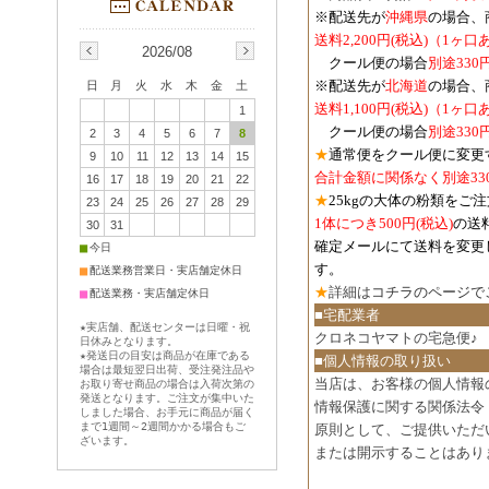
※配送先が
沖縄県
の場合、
送料2,200円(税込)（1ヶ
2026/08
クール便の場合
別途330
※配送先が
北海道
の場合、
日
月
火
水
木
金
土
送料1,100円
(税込)
（1ヶ口
1
クール便の場合
別途330
2
3
4
5
6
7
8
★
通常便をクール便に変更
9
10
11
12
13
14
15
合計金額に関係なく別途33
16
17
18
19
20
21
22
★
25kgの大体の粉類をご
23
24
25
26
27
28
29
1体につき500円
(税込)
の送
30
31
確定メールにて送料を変更
■
今日
す。
■
配送業務営業日・実店舗定休日
★
詳細は
コチラのページで
■
配送業務・実店舗定休日
■宅配業者
★実店舗、配送センターは日曜・祝
クロネコヤマトの宅急便♪
日休みとなります。
★発送日の目安は商品が在庫である
■個人情報の取り扱い
場合は最短翌日出荷、受注発注品や
当店は、お客様の個人情報
お取り寄せ商品の場合は入荷次第の
発送となります。ご注文が集中いた
情報保護に関する関係法令
しました場合、お手元に商品が届く
まで1週間～2週間かかる場合もご
原則として、ご提供いただ
ざいます。
または開示することはあり