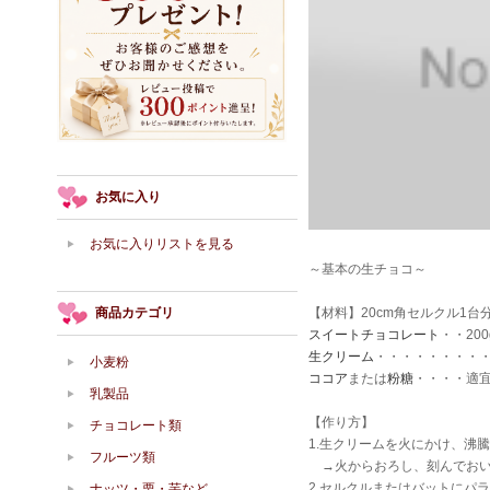
お気に入り
お気に入りリストを見る
～基本の生チョコ～
商品カテゴリ
【材料】20cm角セルクル1台
スイートチョコレート
・・200
生クリーム
・・・・・・・・・・
小麦粉
ココア
または
粉糖
・・・・適
乳製品
【作り方】
チョコレート類
1.生クリームを火にかけ、沸
フルーツ類
→火からおろし、刻んでおい
2.セルクルまたはバットにパ
ナッツ・栗・芋など