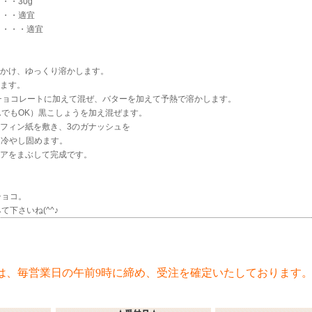
・・30g
・・・適宜
・・・・適宜
にかけ、ゆっくり溶かします。
めます。
1のチョコレートに加えて混ぜ、バターを加えて予熱で溶かします。
でもOK）黒こしょうを加え混ぜます。
ラフィン紙を敷き、3のガナッシュを
、冷やし固めます。
コアをまぶして完成です。
チョコ。
下さいね(^^♪
は、毎営業日の午前9時に締め、受注を確定いたしております