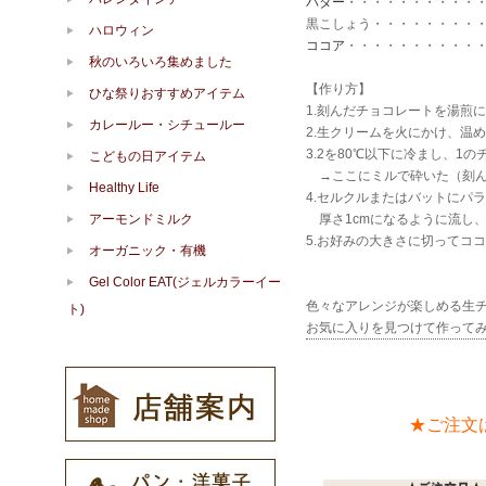
バター
・・・・・・・・・・・
黒こしょう・・・・・・・・
ハロウィン
ココア
・・・・・・・・・・
秋のいろいろ集めました
【作り方】
ひな祭りおすすめアイテム
1.刻んだチョコレートを湯煎
カレールー・シチュールー
2.生クリームを火にかけ、温
3.2を80℃以下に冷まし、
こどもの日アイテム
→ここにミルで砕いた（刻ん
Healthy Life
4.セルクルまたはバットにパ
アーモンドミルク
厚さ1cmになるように流し
5.お好みの大きさに切ってコ
オーガニック・有機
Gel Color EAT(ジェルカラーイー
色々なアレンジが楽しめる生
ト)
お気に入りを見つけて作ってみて
★ご注文