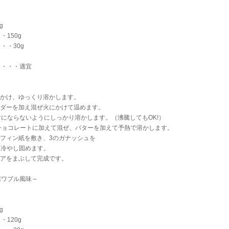
g
150g
・・30g
・・・・適宜
にかけ、ゆっくり溶かします。
ウダーを加え混ぜ火にかけて温めます。
にならないようにしっかり溶かします。（沸騰してもOK!）
1のチョコレートに加えて混ぜ、バターを加えて予熱で溶かします。
ラフィン紙を敷き、3のガナッシュを
、冷やし固めます。
コアをまぶして完成です。
ポワブル風味～
g
120g