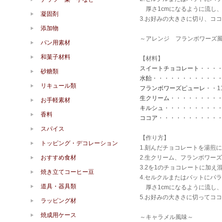
厚さ1cmになるように流し
凝固剤
3.お好みの大きさに切り、コ
添加物
～アレンジ フランボワーズ
パン用素材
和菓子材料
【材料】
スイートチョコレート
・・・・
砂糖類
水飴
・・・・・・・・・・・・
リキュール類
フランボワーズピューレ
・・1
生クリーム
・・・・・・・・・
お手軽素材
キルシュ
・・・・・・・・・・
香料
ココア
・・・・・・・・・・
スパイス
【作り方】
トッピング・デコレーション
1.刻んだチョコレートを湯煎
おすすめ食材
2.生クリーム、フランボワー
3.2を1のチョコレートに加
焼き立てコーヒー豆
4.セルクルまたはバットにパ
道具・器具類
厚さ1cmになるように流し
5.お好みの大きさに切ってコ
ラッピング材
焼成用ケース
～キャラメル風味～