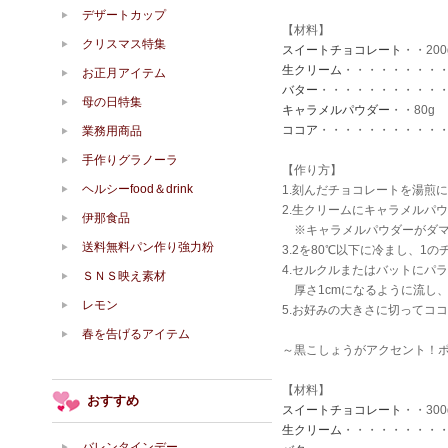
デザートカップ
【材料】
クリスマス特集
スイートチョコレート
・・200
生クリーム
・・・・・・・・・・
お正月アイテム
バター
・・・・・・・・・・・
母の日特集
キャラメルパウダー
・・80g
ココア
・・・・・・・・・・
業務用商品
手作りグラノーラ
【作り方】
ヘルシーfood＆drink
1.刻んだチョコレートを湯煎
2.生クリームにキャラメルパ
伊那食品
※キャラメルパウダーがダマ
送料無料パン作り強力粉
3.2を80℃以下に冷まし、
4.セルクルまたはバットにパ
ＳＮＳ映え素材
厚さ1cmになるように流し
レモン
5.お好みの大きさに切ってコ
春を告げるアイテム
～黒こしょうがアクセント！
【材料】
おすすめ
スイートチョコレート
・・300
生クリーム
・・・・・・・・・・
バレンタインデー