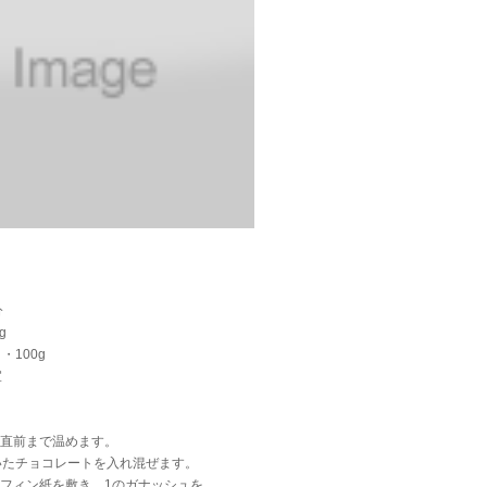
分
g
100g
宜
騰直前まで温めます。
たチョコレートを入れ混ぜます。
ラフィン紙を敷き、1のガナッシュを