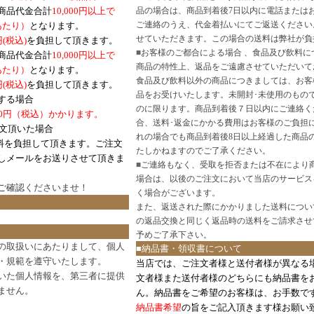
商品代金合計
10,000円以上で
品の場合は、商品到着後7日以内に電話または
ご連絡のうえ、代金着払いにてご返送ください
口あたり）
となります。
せていただきます。この場合の送料は弊社が負
円(税込)
を負担して頂きます。
■
お客様のご都合による場合 、食品及び飲料に
商品代金合計
10,000円以上で
商品の特性上、返品をご遠慮させていただいて
あたり）
となります。
食品及び飲料以外の商品につきましては、お客
円
(税込)
を負担して頂きます。
品をお受けいたします。未開封･未使用のもの
する場合
のに限ります。商品到着後７日以内にご連絡く
0円（税込）かかります。
合、送料･返金にかかる費用はお客様のご負担
注文頂いた場合
れの場合でも商品到着後8日以上経過した商品
料を負担して頂きます。ご注文
たしかねますのでご了承ください。
しメールをお送りさせて頂きま
■
ご連絡もなく、受取を拒否または不在により
場合は、以後のご注文において当店のサービス
ご確認
くださいませ！
く場合がございます。
また、返送された際にかかりました送料につい
の返品交換と同じく返品時の送料をご請求させ
予めご了承下さい。
の取扱いにあたりまして、個人
■納品書・領収書について
・規範を遵守いたします。
当店では、ご注文者様と送付者様が異なる
いた個人情報を、第三者に提供
文者様また送付者様のどちらにも納品書を
ません。
ん。納品書をご希望のお客様は、お手数で
納品書希望
の旨をご記入頂きます様お願い