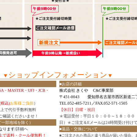
ショップインフォメーション
▼
▼
■お店の詳細
ISA・MASTER・UFJ・JCB・
株式会社 きくや C&C事業部
〒451-0043 愛知県名古屋市西区新道二丁
(税込)
お客様ご負担
）
TEL.052-485-7211／FAX.052-571-1505
円以上で代引手数料無料
【休日】日曜・祝日
ご確認
くださいませ！
★
電話受付：平日１０：００～１８：００
ど一部地域を除く）
日）
★
ご注文＆Eメールは24時間受け付け
なります/
詳細へ
■返品・交換について
円以上で送料・クール便無料！
■
ご注文された商品と違う商品が届いた場合、