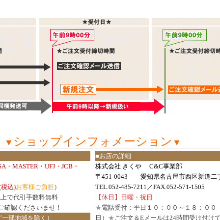
ショップインフォメーション
▼
▼
■お店の詳細
ISA・MASTER・UFJ・JCB・
株式会社 きくや C&C事業部
〒451-0043 愛知県名古屋市西区新道二丁
(税込)
お客様ご負担
）
TEL.052-485-7211／FAX.052-571-1505
円以上で代引手数料無料
【休日】日曜・祝日
ご確認
くださいませ！
★
電話受付：平日１０：００～１８：００
ど一部地域を除く）
日）
★
ご注文＆Eメールは24時間受け付け