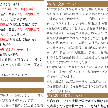
なります/
詳細へ
■返品・交換について
円以上で送料・クール便無料！
■
ご注文された商品と違う商品が届いた場合、
商品代金合計
10,000円以上で
品の場合は、商品到着後7日以内に電話または
ご連絡のうえ、代金着払いにてご返送ください
口あたり）
となります。
せていただきます。この場合の送料は弊社が負
円(税込)
を負担して頂きます。
■
お客様のご都合による場合 、食品及び飲料に
商品代金合計
10,000円以上で
商品の特性上、返品をご遠慮させていただいて
あたり）
となります。
食品及び飲料以外の商品につきましては、お客
円
(税込)
を負担して頂きます。
品をお受けいたします。未開封･未使用のもの
する場合
のに限ります。商品到着後７日以内にご連絡く
0円（税込）かかります。
合、送料･返金にかかる費用はお客様のご負担
注文頂いた場合
れの場合でも商品到着後8日以上経過した商品
料を負担して頂きます。ご注文
たしかねますのでご了承ください。
しメールをお送りさせて頂きま
■
ご連絡もなく、受取を拒否または不在により
場合は、以後のご注文において当店のサービス
ご確認
くださいませ！
く場合がございます。
また、返送された際にかかりました送料につい
の返品交換と同じく返品時の送料をご請求させ
予めご了承下さい。
の取扱いにあたりまして、個人
■納品書・領収書について
・規範を遵守いたします。
当店では、ご注文者様と送付者様が異なる
いた個人情報を、第三者に提供
文者様また送付者様のどちらにも納品書を