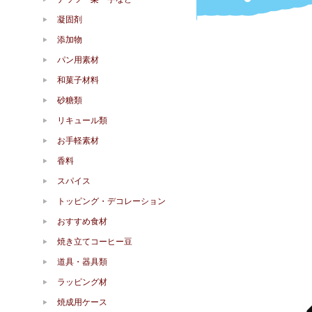
凝固剤
添加物
パン用素材
和菓子材料
砂糖類
リキュール類
お手軽素材
香料
スパイス
トッピング・デコレーション
おすすめ食材
焼き立てコーヒー豆
道具・器具類
ラッピング材
焼成用ケース