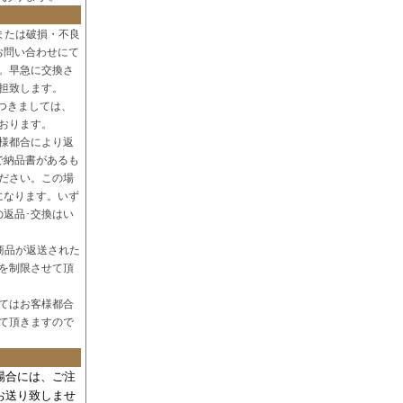
または破損・不良
お問い合わせにて
。早急に交換さ
担致します。
つきましては、
おります。
様都合により返
で納品書があるも
ださい。この場
になります。いず
の返品･交換はい
商品が返送された
を制限させて頂
てはお客様都合
て頂きますので
場合には、
ご注
お送り致しませ