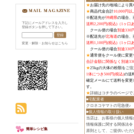
★
お届け先の地域により異
★
商品代金合計
10,000
※配送先が
沖縄県
の場合、
下記にメールアドレスを入力し
送料2,200円(税込)（1ヶ
登録ボタンを押して下さい。
クール便の場合
別途330
※配送先が
北海道
の場合、
送料1,100円
(税込)
（1ヶ口
変更・解除・お知らせはこちら
クール便の場合
別途330
★
通常便をクール便に変更
合計金額に関係なく別途33
★
25kgの大体の粉類をご
1体につき500円
(税込)
の送
確定メールにて送料を変更
す。
★
詳細は
コチラのページで
■宅配業者
クロネコヤマトの宅急便♪
■個人情報の取り扱い
当店は、お客様の個人情報
情報保護に関する関係法令
簡単レシピ集
原則として、ご提供いただ