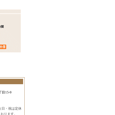
目15-9
（日・祝は定休
ております。