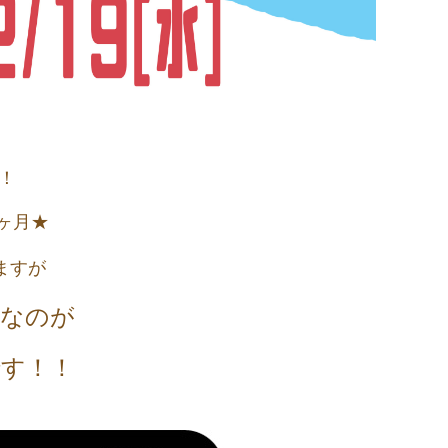
！
1ヶ月★
いますが
なのが
です！！