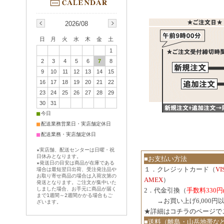
2026/08
日
月
火
水
木
金
土
1
2
3
4
5
6
7
8
9
10
11
12
13
14
15
16
17
18
19
20
21
22
23
24
25
26
27
28
29
30
31
■
今日
■
配送業務営業日・実店舗定休日
■
配送業務・実店舗定休日
★実店舗、配送センターは日曜・祝
日休みとなります。
■お支払い方法
★発送日の目安は商品が在庫である
１．クレジットカード（
V
場合は最短翌日出荷、受注発注品や
お取り寄せ商品の場合は入荷次第の
AMEX
）
発送となります。ご注文が集中いた
しました場合、お手元に商品が届く
2．代金引換（
手数料330円
まで1週間～2週間かかる場合もご
３．
→お買い上げ6,000
ざいます。
★詳細は
コチラのページで
■送料（離島・山岳地帯な